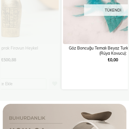
TÜKENDI
Göz Boncuğu Temalı Beyaz Turkuaz Düş Kapanı
H
(Rüya Kovucu):
₺0,00
%30
%30