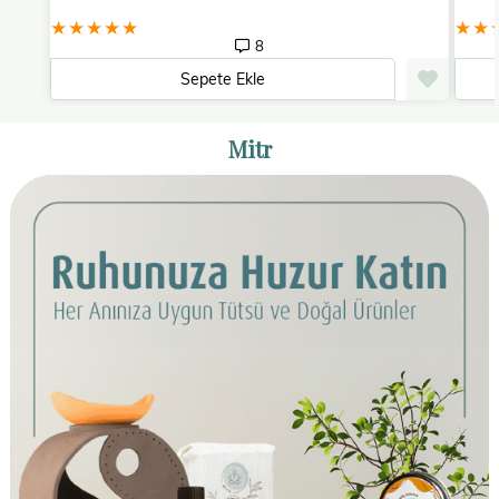
★
★
★
★
★
8
Sepete Ekle
Mitr