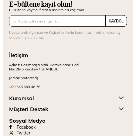
E-bültene kayıt olun!
E-Bültene kayıt ol fırsat & indirimleri kaçırma!
KAYDOL
Kaydolarak
Açık rıza
ve
Kişisel verilerin korunması metnini
okumuş,
onaylamış olursunuz.
İletişim
Adres: Rasimpaşa Mah. Karakolhane Cad.
No: 26-b Kadıköy / İSTANBUL
[email protected]
+90 545 543 48 76
Kuramsal
Müşteri Destek
Sosyal Medya
Facebook
Twitter