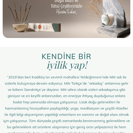
KENDİNE BİR
iyilik yap!
“2019’dan beri Kadıköy’ün sevimli mahallesi Yeldeğirmeni’nde Mitr adı ile
sizlerle buluşmaya devam ediyoruz. Mitr Türkçe’de “arkadaş” anlamına gelir
ve kökeni Sanskritçe’ye dayanır. Mitr ailesi olarak sizleri arkadaşımız gibi
görüyor ve en keyifli anlarınızdan, en enerjiye ihtiyaç duyduğunuz anlara
kadar hep yanınızda olmaya çalışıyoruz. Uzak doğu gelenekleri ile
harmanlanmış hissiyatların paylaşıldığı; yoga, meditasyon ve çeşitli ritüeller
ile ilgili bilgi alışverişinin yapıldığı ortamların en samimi ve doğal olanı olmak
için çalışıyoruz. Tüm dünyada çeşitli zamanlarda benimsenmiş geleneklere ve
bu geleneklere ait ürünlere ulaşmanız için geniş ürün yelpazemiz ile hem