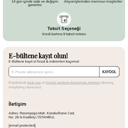
14 gün içinde iade ve değişim
Alışverişlerinden memnun müşteriler
garantisi
Taksit Seçeneği
Kredi kartına 9 taksit imkanı
E-bültene kayıt olun!
E-Bültene kayıt ol fırsat & indirimleri kaçırma!
KAYDOL
Kaydolarak
Açık rıza
ve
Kişisel verilerin korunması metnini
okumuş,
onaylamış olursunuz.
İletişim
Adres: Rasimpaşa Mah. Karakolhane Cad.
No: 26-b Kadıköy / İSTANBUL
[email protected]