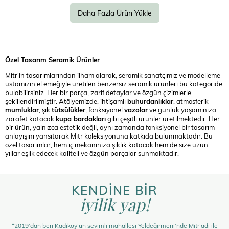
Daha Fazla Ürün Yükle
Özel Tasarım Seramik Ürünler
Mitr'in tasarımlarından ilham alarak, seramik sanatçımız ve modelleme
ustamızın el emeğiyle üretilen benzersiz seramik ürünleri bu kategoride
bulabilirsiniz. Her bir parça, zarif detaylar ve özgün çizimlerle
şekillendirilmiştir. Atölyemizde, ihtişamlı
buhurdanlıklar
, atmosferik
mumluklar
, şık
tütsülükler
, fonksiyonel
vazolar
ve günlük yaşamınıza
zarafet katacak
kupa bardakları
gibi çeşitli ürünler üretilmektedir. Her
bir ürün, yalnızca estetik değil, aynı zamanda fonksiyonel bir tasarım
anlayışını yansıtarak Mitr koleksiyonuna katkıda bulunmaktadır. Bu
özel tasarımlar, hem iç mekanınıza şıklık katacak hem de size uzun
yıllar eşlik edecek kaliteli ve özgün parçalar sunmaktadır.
KENDİNE BİR
iyilik yap!
“2019’dan beri Kadıköy’ün sevimli mahallesi Yeldeğirmeni’nde Mitr adı ile