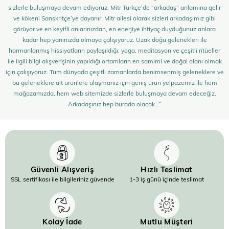
sizlerle buluşmaya devam ediyoruz. Mitr Türkçe’de “arkadaş” anlamına gelir
ve kökeni Sanskritçe’ye dayanır. Mitr ailesi olarak sizleri arkadaşımız gibi
görüyor ve en keyifli anlarınızdan, en enerjiye ihtiyaç duyduğunuz anlara
kadar hep yanınızda olmaya çalışıyoruz. Uzak doğu gelenekleri ile
harmanlanmış hissiyatların paylaşıldığı; yoga, meditasyon ve çeşitli ritüeller
ile ilgili bilgi alışverişinin yapıldığı ortamların en samimi ve doğal olanı olmak
için çalışıyoruz. Tüm dünyada çeşitli zamanlarda benimsenmiş geleneklere ve
bu geleneklere ait ürünlere ulaşmanız için geniş ürün yelpazemiz ile hem
mağazamızda, hem web sitemizde sizlerle buluşmaya devam edeceğiz.
Arkadaşınız hep burada olacak…”
Güvenli Alışveriş
Hızlı Teslimat
SSL sertifikası ile bilgileriniz güvende
1-3 iş günü içinde teslimat
Kolay İade
Mutlu Müşteri