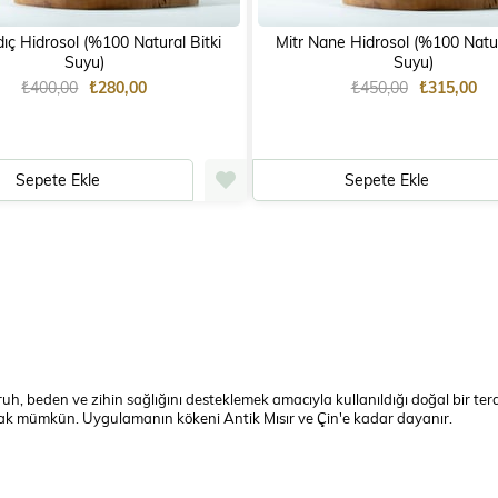
dıç Hidrosol (%100 Natural Bitki
Mitr Nane Hidrosol (%100 Natur
Suyu)
Suyu)
₺400,00
₺280,00
₺450,00
₺315,00
Sepete Ekle
Sepete Ekle
ruh, beden ve zihin sağlığını desteklemek amacıyla kullanıldığı doğal bir t
mak mümkün. Uygulamanın kökeni Antik Mısır ve Çin'e kadar dayanır.