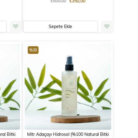
₺500,00
₺350,00
Sepete Ekle
%30
al Bitki
Mitr Adaçayı Hidrosol (%100 Natural Bitki