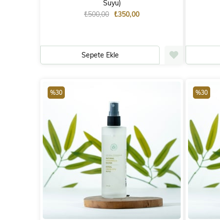
Suyu)
₺500,00
₺350,00
Sepete Ekle
%30
%30