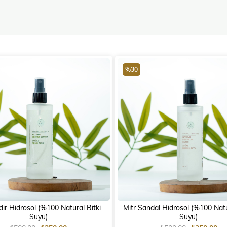
%30
dir Hidrosol (%100 Natural Bitki
Mitr Sandal Hidrosol (%100 Natu
Suyu)
Suyu)