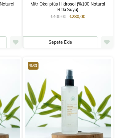
Natural
Mitr Okaliptüs Hidrosol (%100 Natural
Bitki Suyu)
₺400,00
₺280,00
Sepete Ekle
%30