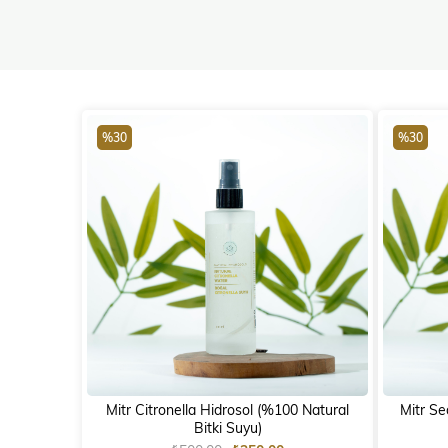
%30
%30
Mitr Citronella Hidrosol (%100 Natural
Mitr Se
Bitki Suyu)