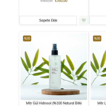
₺500,00
₺350,00
Sepete Ekle
%30
%30
Mitr Gül Hidrosol (%100 Natural Bitki
Mitr 