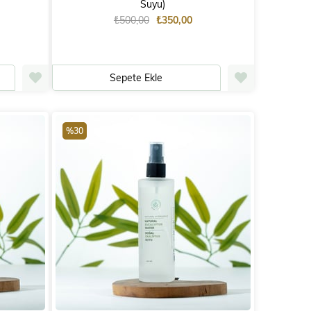
Suyu)
₺500,00
₺350,00
Sepete Ekle
%30