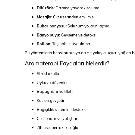
Difüzörle:
Ortama yayarak soluma.
Masajla:
Cilt üzerinden emilimle.
Buhar banyosu:
Solunum yollarını açma.
Banyo suyu:
Gevşeme ve detoks.
Roll-on:
Taşınabilir uygulama.
Bu yöntemlerin hepsi burun ya da cilt yoluyla uçucu yağları 
Aromaterapi Faydaları Nelerdir?
Stresi azaltır
Uykuyu düzenler
Baş ağrısını hafifletir
Kasları gevşetir
Bağışıklık sistemini destekler
Cildi onarır ve yatıştırır
Zihinsel berraklık sağlar