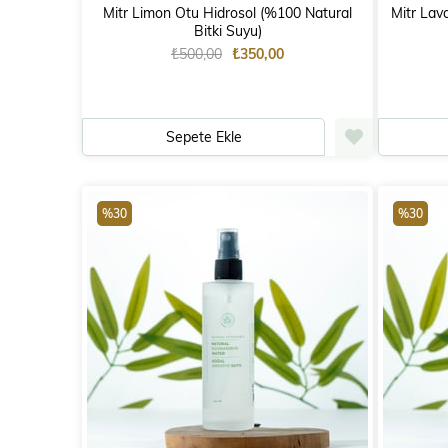
Mitr Limon Otu Hidrosol (%100 Natural
Mitr Lav
Bitki Suyu)
₺500,00
₺350,00
Sepete Ekle
%30
%30