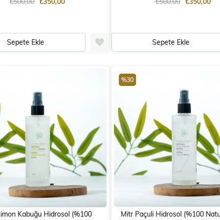
₺500,00
₺350,00
₺500,00
₺350,00
Sepete Ekle
Sepete Ekle
%30
Limon Kabuğu Hidrosol (%100
Mitr Paçuli Hidrosol (%100 Natur