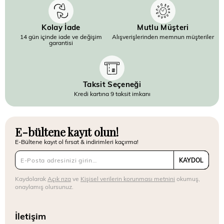
Kolay İade
Mutlu Müşteri
14 gün içinde iade ve değişim
Alışverişlerinden memnun müşteriler
garantisi
Taksit Seçeneği
Kredi kartına 9 taksit imkanı
E-bültene kayıt olun!
E-Bültene kayıt ol fırsat & indirimleri kaçırma!
KAYDOL
Kaydolarak
Açık rıza
ve
Kişisel verilerin korunması metnini
okumuş,
onaylamış olursunuz.
İletişim