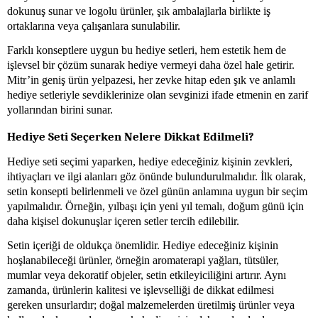
dokunuş sunar ve logolu ürünler, şık ambalajlarla birlikte iş
ortaklarına veya çalışanlara sunulabilir.
Farklı konseptlere uygun bu hediye setleri, hem estetik hem de
işlevsel bir çözüm sunarak hediye vermeyi daha özel hale getirir.
Mitr’in geniş ürün yelpazesi, her zevke hitap eden şık ve anlamlı
hediye setleriyle sevdiklerinize olan sevginizi ifade etmenin en zarif
yollarından birini sunar.
Hediye Seti Seçerken Nelere Dikkat Edilmeli?
Hediye seti seçimi yaparken, hediye edeceğiniz kişinin zevkleri,
ihtiyaçları ve ilgi alanları göz önünde bulundurulmalıdır. İlk olarak,
setin konsepti belirlenmeli ve özel günün anlamına uygun bir seçim
yapılmalıdır. Örneğin, yılbaşı için yeni yıl temalı, doğum günü için
daha kişisel dokunuşlar içeren setler tercih edilebilir.
Setin içeriği de oldukça önemlidir. Hediye edeceğiniz kişinin
hoşlanabileceği ürünler, örneğin aromaterapi yağları, tütsüler,
mumlar veya dekoratif objeler, setin etkileyiciliğini artırır. Aynı
zamanda, ürünlerin kalitesi ve işlevselliği de dikkat edilmesi
gereken unsurlardır; doğal malzemelerden üretilmiş ürünler veya