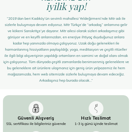
iyilik yap!
“2019’dan beri Kadıköy’ün sevimli mahallesi Yeldeğirmeni’nde Mitr adı ile
sizlerle buluşmaya devam ediyoruz. Mitr Türkçe’de “arkadaş” anlamına gelir
ve kökeni Sanskritçe’ye dayanır. Mitr ailesi olarak sizleri arkadaşımız gibi
görüyor ve en keyifli anlarınızdan, en enerjiye ihtiyaç duyduğunuz anlara
kadar hep yanınızda olmaya çalışıyoruz. Uzak doğu gelenekleri ile
harmanlanmış hissiyatların paylaşıldığı; yoga, meditasyon ve çeşitli ritüeller
ile ilgili bilgi alışverişinin yapıldığı ortamların en samimi ve doğal olanı olmak
için çalışıyoruz. Tüm dünyada çeşitli zamanlarda benimsenmiş geleneklere ve
bu geleneklere ait ürünlere ulaşmanız için geniş ürün yelpazemiz ile hem
mağazamızda, hem web sitemizde sizlerle buluşmaya devam edeceğiz.
Arkadaşınız hep burada olacak…”
Güvenli Alışveriş
Hızlı Teslimat
SSL sertifikası ile bilgileriniz güvende
1-3 iş günü içinde teslimat