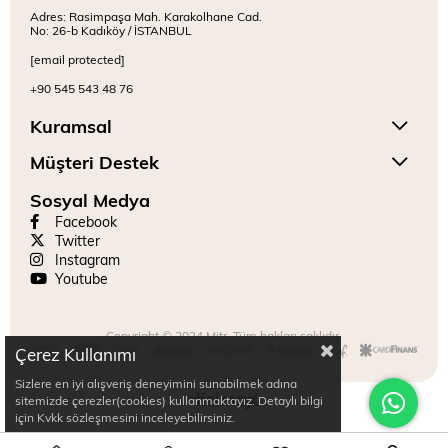
Adres: Rasimpaşa Mah. Karakolhane Cad.
No: 26-b Kadıköy / İSTANBUL
[email protected]
+90 545 543 48 76
Kuramsal
Müşteri Destek
Sosyal Medya
Facebook
Twitter
Instagram
Youtube
Copyright © 2024 Mitr. Tüm hakları saklıdır.
Çerez Kullanımı
Sizlere en iyi alışveriş deneyimini sunabilmek adına
sitemizde çerezler(cookies) kullanmaktayız. Detaylı bilgi
için Kvkk sözleşmesini inceleyebilirsiniz.