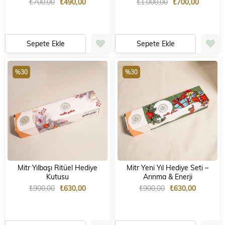
₺700,00
₺490,00
₺1.000,00
₺700,00
Sepete Ekle
Sepete Ekle
%30
%30
Mitr Yılbaşı Ritüel Hediye
Mitr Yeni Yıl Hediye Seti –
Kutusu
Arınma & Enerji
₺900,00
₺630,00
₺900,00
₺630,00