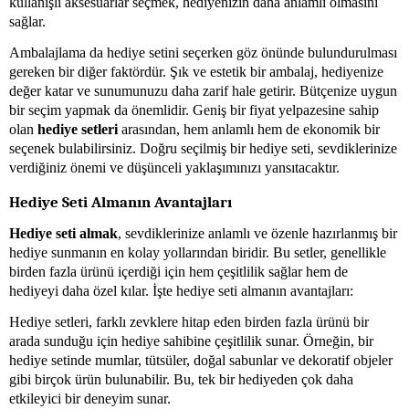
kullanışlı aksesuarlar seçmek, hediyenizin daha anlamlı olmasını
sağlar.
Ambalajlama da hediye setini seçerken göz önünde bulundurulması
gereken bir diğer faktördür. Şık ve estetik bir ambalaj, hediyenize
değer katar ve sunumunuzu daha zarif hale getirir. Bütçenize uygun
bir seçim yapmak da önemlidir. Geniş bir fiyat yelpazesine sahip
olan
hediye setleri
arasından, hem anlamlı hem de ekonomik bir
seçenek bulabilirsiniz. Doğru seçilmiş bir hediye seti, sevdiklerinize
verdiğiniz önemi ve düşünceli yaklaşımınızı yansıtacaktır.
Hediye Seti Almanın Avantajları
Hediye seti almak
, sevdiklerinize anlamlı ve özenle hazırlanmış bir
hediye sunmanın en kolay yollarından biridir. Bu setler, genellikle
birden fazla ürünü içerdiği için hem çeşitlilik sağlar hem de
hediyeyi daha özel kılar. İşte hediye seti almanın avantajları:
Hediye setleri, farklı zevklere hitap eden birden fazla ürünü bir
arada sunduğu için hediye sahibine çeşitlilik sunar. Örneğin, bir
hediye setinde mumlar, tütsüler, doğal sabunlar ve dekoratif objeler
gibi birçok ürün bulunabilir. Bu, tek bir hediyeden çok daha
etkileyici bir deneyim sunar.