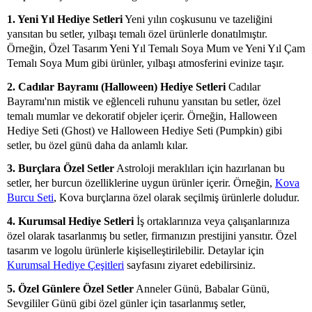
1. Yeni Yıl Hediye Setleri
Yeni yılın coşkusunu ve tazeliğini
yansıtan bu setler, yılbaşı temalı özel ürünlerle donatılmıştır.
Örneğin, Özel Tasarım Yeni Yıl Temalı Soya Mum ve Yeni Yıl Çam
Temalı Soya Mum gibi ürünler, yılbaşı atmosferini evinize taşır.
2. Cadılar Bayramı (Halloween) Hediye Setleri
Cadılar
Bayramı'nın mistik ve eğlenceli ruhunu yansıtan bu setler, özel
temalı mumlar ve dekoratif objeler içerir. Örneğin, Halloween
Hediye Seti (Ghost) ve Halloween Hediye Seti (Pumpkin) gibi
setler, bu özel günü daha da anlamlı kılar.
3. Burçlara Özel Setler
Astroloji meraklıları için hazırlanan bu
setler, her burcun özelliklerine uygun ürünler içerir. Örneğin,
Kova
Burcu Seti
, Kova burçlarına özel olarak seçilmiş ürünlerle doludur.
4. Kurumsal Hediye Setleri
İş ortaklarınıza veya çalışanlarınıza
özel olarak tasarlanmış bu setler, firmanızın prestijini yansıtır. Özel
tasarım ve logolu ürünlerle kişiselleştirilebilir. Detaylar için
Kurumsal Hediye Çeşitleri
sayfasını ziyaret edebilirsiniz.
5. Özel Günlere Özel Setler
Anneler Günü, Babalar Günü,
Sevgililer Günü gibi özel günler için tasarlanmış setler,