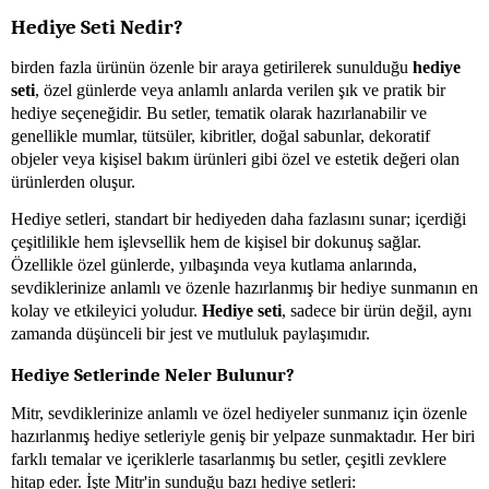
Hediye Seti Nedir?
birden fazla ürünün özenle bir araya getirilerek sunulduğu
hediye
seti
, özel günlerde veya anlamlı anlarda verilen şık ve pratik bir
hediye seçeneğidir. Bu setler, tematik olarak hazırlanabilir ve
genellikle mumlar, tütsüler, kibritler, doğal sabunlar, dekoratif
objeler veya kişisel bakım ürünleri gibi özel ve estetik değeri olan
ürünlerden oluşur.
Hediye setleri, standart bir hediyeden daha fazlasını sunar; içerdiği
çeşitlilikle hem işlevsellik hem de kişisel bir dokunuş sağlar.
Özellikle özel günlerde, yılbaşında veya kutlama anlarında,
sevdiklerinize anlamlı ve özenle hazırlanmış bir hediye sunmanın en
kolay ve etkileyici yoludur.
Hediye seti
, sadece bir ürün değil, aynı
zamanda düşünceli bir jest ve mutluluk paylaşımıdır.
Hediye Setlerinde Neler Bulunur?
Mitr, sevdiklerinize anlamlı ve özel hediyeler sunmanız için özenle
hazırlanmış hediye setleriyle geniş bir yelpaze sunmaktadır. Her biri
farklı temalar ve içeriklerle tasarlanmış bu setler, çeşitli zevklere
hitap eder. İşte Mitr'in sunduğu bazı hediye setleri: