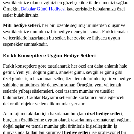
sevdiklerinize olan sevginizi en güzel şekilde ifade etmenizi sağlar.
Örneğin,
Babalar Günü Hediyesi
kategorisinde babalarınıza özel
setler bulabilirsiniz.
Mitr hediye setleri
, her biri özenle seçilmiş ürünlerden oluşur ve
sevdiklerinize unutulmaz bir hediye deneyimi sunar. Farklı temalar
ve içeriklerle hazırlanan bu setler, her zevke ve ihtiyaca uygun
seçenekler sunmaktadır.
Farklı Konseptlere Uygun Hediye Setleri
Farklı konseptlere göre tasarlanarak her özel anı daha anlamlı hale
getirir. Yeni yıl, doğum günü, anneler günü, sevgililer günü gibi
özel günler için hazırlanan setler, özel temalı ürünler içerir ve hediye
sahibine unutulmaz bir deneyim sunar. Örneğin, yeni yıl temalı
setlerde yılbaşı süslemeleri, özel tasarım mumlar ve tütsüler
bulunurken, Cadılar Bayramı setlerinde korkutucu ama eğlenceli
dekoratif objeler ve tematik mumlar yer alır.
Astroloji meraklıları için hazırlanan burçlara
özel hediye setleri
,
burçların özelliklerine uygun olarak tasarlanmış aromaterapi yağları,
doğal taşlar ve temalı mumlar gibi ürünlerle kişiselleştirilir. İş
dünyasında kullanılan kurumsal
hediye setleri
ise profesyonel bir