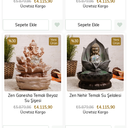
₺5.879,86
₺4.115,90
₺5.879,86
₺4.115,90
Ücretsiz Kargo
Ücretsiz Kargo
Sepete Ekle
Sepete Ekle
Yeni
Yeni
%30
%30
Ürün
Ürün
Zen Ganesha Temalı Beyaz
Zen Nehir Temalı Su Şelalesi
Su Şişesi
₺5.879,86
₺4.115,90
₺5.879,86
₺4.115,90
Ücretsiz Kargo
Ücretsiz Kargo