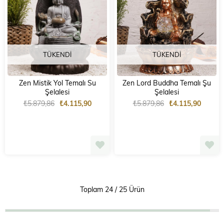
TÜKENDI
TÜKENDI
Zen Mistik Yol Temalı Su
Zen Lord Buddha Temalı Şu
Şelalesi
Şelalesi
₺5.879,86
₺4.115,90
₺5.879,86
₺4.115,90
Toplam
24
/
25
Ürün