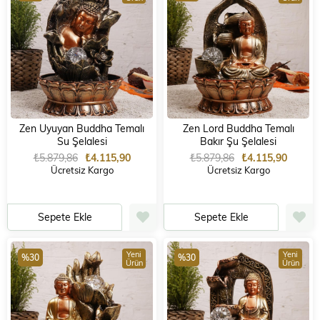
Zen Uyuyan Buddha Temalı
Zen Lord Buddha Temalı
Su Şelalesi
Bakır Şu Şelalesi
₺5.879,86
₺4.115,90
₺5.879,86
₺4.115,90
Ücretsiz Kargo
Ücretsiz Kargo
Sepete Ekle
Sepete Ekle
Yeni
Yeni
%30
%30
Ürün
Ürün