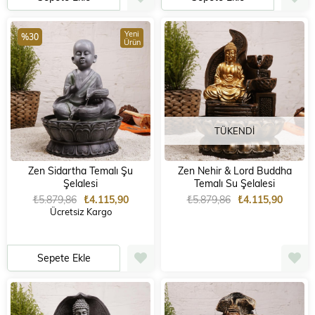
Yeni
%30
Ürün
TÜKENDI
Zen Sidartha Temalı Şu
Zen Nehir & Lord Buddha
Şelalesi
Temalı Su Şelalesi
₺5.879,86
₺4.115,90
₺5.879,86
₺4.115,90
Ücretsiz Kargo
Sepete Ekle