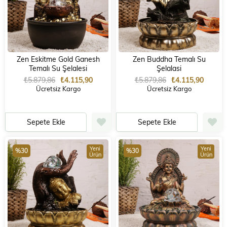
Zen Eskitme Gold Ganesh
Zen Buddha Temalı Su
Temalı Su Şelalesi
Şelalasi
₺5.879,86
₺4.115,90
₺5.879,86
₺4.115,90
Ücretsiz Kargo
Ücretsiz Kargo
Sepete Ekle
Sepete Ekle
Yeni
Yeni
%30
%30
Ürün
Ürün