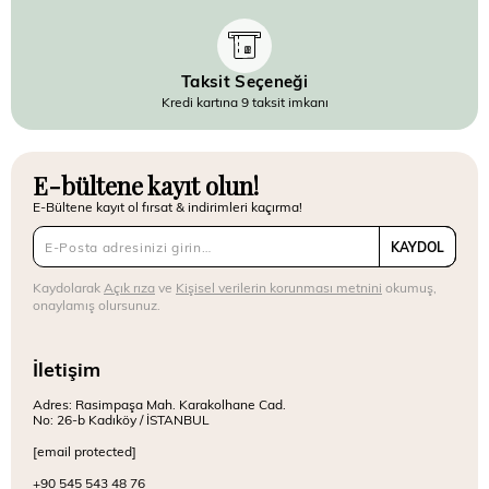
Taksit Seçeneği
Kredi kartına 9 taksit imkanı
E-bültene kayıt olun!
E-Bültene kayıt ol fırsat & indirimleri kaçırma!
KAYDOL
Kaydolarak
Açık rıza
ve
Kişisel verilerin korunması metnini
okumuş,
onaylamış olursunuz.
İletişim
Adres: Rasimpaşa Mah. Karakolhane Cad.
No: 26-b Kadıköy / İSTANBUL
[email protected]
+90 545 543 48 76