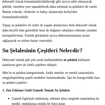
dekoratif olarak konumlandırılabileceği gibi ayrıca sabit olmayacak
şekilde, istenilen yere taşınabilecek daha minimal su şelaleleri de vardır.
Bunlar evlerde, ofislerde ve bahçe alanlarında kolaylıkla
konumlandırılabilir.
Yapay su şelaleleri ile sizler de yaşam alanlarınızı hem dekoratif olarak
daha keyifli hale getirebilir hem de doğanın rahatlatıcı etkisine yeniden
kavuşabilirsiniz. Estetik görünümü ayrıca dekorasyonunuza uyum
sağlayacak ve sizlere huzur verecektir.
Su Şelalesinin Çeşitleri Nelerdir?
Dekoratif olarak pek çok yerde kullanılabilen
su şelalesi
kullanım
alanlarına göre de farklı çeşitlere sahiptir.
Mitr'in su şelalesi kategorisinde, farklı temalar ve estetik tasarımlarla
zenginleştirilmiş çeşitli modeller bulunmaktadır. İşte bu kategorideki bazı
su şelalesi çeşitleri:
1. Zen Eskitme Gold Ganesh Temalı Su Şelalesi
Ganesh figürüyle süslenmiş, eskitme altın renginde tasarlanmış bu
model, mekânınıza mistik bir hava katar.