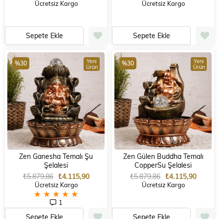
Ücretsiz Kargo
Ücretsiz Kargo
Sepete Ekle
Sepete Ekle
Yeni
Yeni
%30
%30
Ürün
Ürün
Zen Ganesha Temalı Şu
Zen Gülen Buddha Temalı
Şelalesi
CopperSu Şelalesi
₺5.879,86
₺4.115,90
₺5.879,86
₺4.115,90
Ücretsiz Kargo
Ücretsiz Kargo
★
★
★
★
★
1
Sepete Ekle
Sepete Ekle