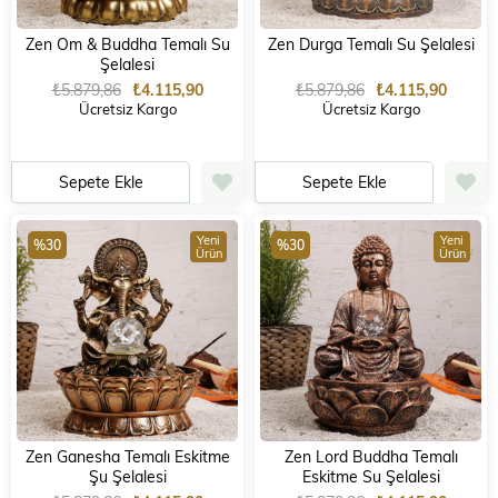
Zen Om & Buddha Temalı Su
Zen Durga Temalı Su Şelalesi
Şelalesi
₺5.879,86
₺4.115,90
₺5.879,86
₺4.115,90
Ücretsiz Kargo
Ücretsiz Kargo
Sepete Ekle
Sepete Ekle
Yeni
Yeni
%30
%30
Ürün
Ürün
Zen Ganesha Temalı Eskitme
Zen Lord Buddha Temalı
Şu Şelalesi
Eskitme Su Şelalesi