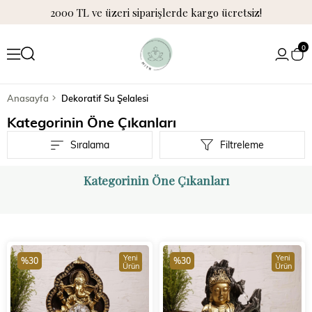
2000 TL ve üzeri siparişlerde kargo ücretsiz!
0
Anasayfa
Dekoratif Su Şelalesi
Kategorinin Öne Çıkanları
Sıralama
Filtreleme
Kategorinin Öne Çıkanları
Yeni
Yeni
%30
%30
Ürün
Ürün