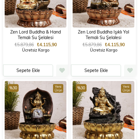
Zen Lord Buddha & Hand
Zen Lord Buddha Işıklı Yol
Temalı Su Şelalesi
Temalı Su Şelalesi
₺5.879,86
₺4.115,90
₺5.879,86
₺4.115,90
Ücretsiz Kargo
Ücretsiz Kargo
Sepete Ekle
Sepete Ekle
Yeni
Yeni
%30
%30
Ürün
Ürün