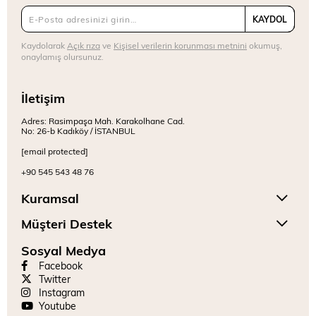
KAYDOL
Kaydolarak
Açık rıza
ve
Kişisel verilerin korunması metnini
okumuş,
onaylamış olursunuz.
İletişim
Adres: Rasimpaşa Mah. Karakolhane Cad.
No: 26-b Kadıköy / İSTANBUL
[email protected]
+90 545 543 48 76
Kuramsal
Müşteri Destek
Sosyal Medya
Facebook
Twitter
Instagram
Youtube