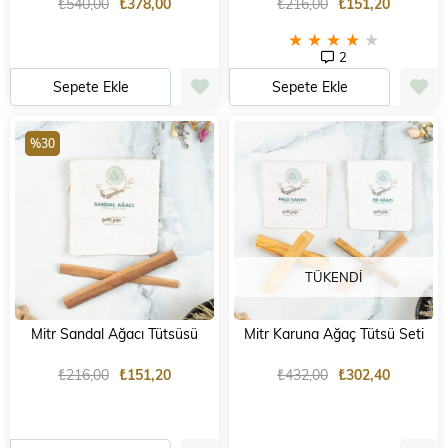
₺540,00
₺378,00
₺216,00
₺151,20
★
★
★
★
★
2
Sepete Ekle
Sepete Ekle
%30
TÜKENDI
Mitr Sandal Ağacı Tütsüsü
Mitr Karuna Ağaç Tütsü Seti
₺216,00
₺151,20
₺432,00
₺302,40