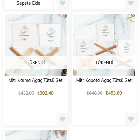
Sepete Ekle
TÜKENDI
TÜKENDI
Mitr Karma Ağaç Tütsü Seti
Mitr Kapota Ağaç Tütsü Seti
₺432,00
₺302,40
₺648,00
₺453,60