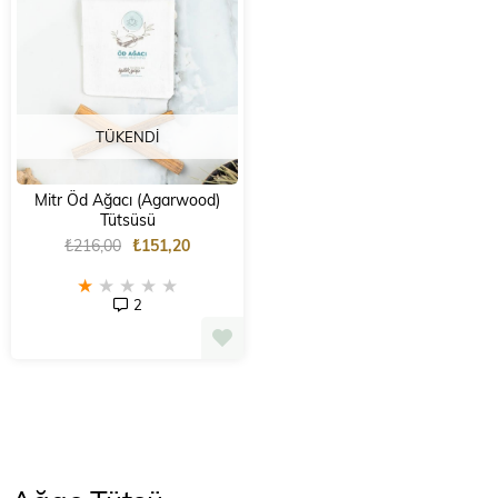
TÜKENDI
Mitr Öd Ağacı (Agarwood)
Tütsüsü
₺216,00
₺151,20
★
★
★
★
★
2