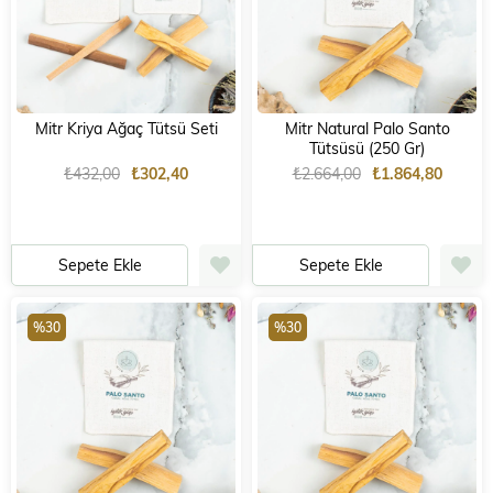
Mitr Kriya Ağaç Tütsü Seti
Mitr Natural Palo Santo
Tütsüsü (250 Gr)
₺432,00
₺302,40
₺2.664,00
₺1.864,80
Sepete Ekle
Sepete Ekle
%30
%30