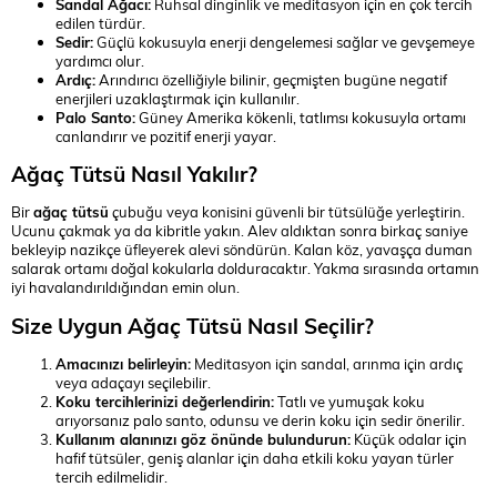
Sandal Ağacı:
Ruhsal dinginlik ve meditasyon için en çok tercih
edilen türdür.
Sedir:
Güçlü kokusuyla enerji dengelemesi sağlar ve gevşemeye
yardımcı olur.
Ardıç:
Arındırıcı özelliğiyle bilinir, geçmişten bugüne negatif
enerjileri uzaklaştırmak için kullanılır.
Palo Santo:
Güney Amerika kökenli, tatlımsı kokusuyla ortamı
canlandırır ve pozitif enerji yayar.
Ağaç Tütsü Nasıl Yakılır?
Bir
ağaç tütsü
çubuğu veya konisini güvenli bir tütsülüğe yerleştirin.
Ucunu çakmak ya da kibritle yakın. Alev aldıktan sonra birkaç saniye
bekleyip nazikçe üfleyerek alevi söndürün. Kalan köz, yavaşça duman
salarak ortamı doğal kokularla dolduracaktır. Yakma sırasında ortamın
iyi havalandırıldığından emin olun.
Size Uygun Ağaç Tütsü Nasıl Seçilir?
Amacınızı belirleyin:
Meditasyon için sandal, arınma için ardıç
veya adaçayı seçilebilir.
Koku tercihlerinizi değerlendirin:
Tatlı ve yumuşak koku
arıyorsanız palo santo, odunsu ve derin koku için sedir önerilir.
Kullanım alanınızı göz önünde bulundurun:
Küçük odalar için
hafif tütsüler, geniş alanlar için daha etkili koku yayan türler
tercih edilmelidir.