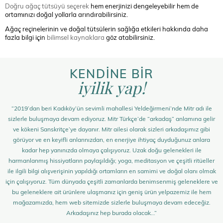
Doğru ağaç tütsüyü seçerek
hem enerjinizi dengeleyebilir hem de
ortamınızı doğal yollarla arındırabilirsiniz.
Ağaç reçinelerinin ve doğal tütsülerin sağlığa etkileri hakkında daha
fazla bilgi için
bilimsel kaynaklara
göz atabilirsiniz.
KENDİNE BİR
iyilik yap!
“2019’dan beri Kadıköy’ün sevimli mahallesi Yeldeğirmeni’nde Mitr adı ile
sizlerle buluşmaya devam ediyoruz. Mitr Türkçe’de “arkadaş” anlamına gelir
ve kökeni Sanskritçe’ye dayanır. Mitr ailesi olarak sizleri arkadaşımız gibi
görüyor ve en keyifli anlarınızdan, en enerjiye ihtiyaç duyduğunuz anlara
kadar hep yanınızda olmaya çalışıyoruz. Uzak doğu gelenekleri ile
harmanlanmış hissiyatların paylaşıldığı; yoga, meditasyon ve çeşitli ritüeller
ile ilgili bilgi alışverişinin yapıldığı ortamların en samimi ve doğal olanı olmak
için çalışıyoruz. Tüm dünyada çeşitli zamanlarda benimsenmiş geleneklere ve
bu geleneklere ait ürünlere ulaşmanız için geniş ürün yelpazemiz ile hem
mağazamızda, hem web sitemizde sizlerle buluşmaya devam edeceğiz.
Arkadaşınız hep burada olacak…”