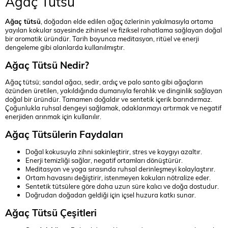
Ağaç Tütsü
Ağaç tütsü
, doğadan elde edilen ağaç özlerinin yakılmasıyla ortama
yayılan kokular sayesinde zihinsel ve fiziksel rahatlama sağlayan doğal
bir aromatik üründür. Tarih boyunca meditasyon, ritüel ve enerji
dengeleme gibi alanlarda kullanılmıştır.
Ağaç Tütsü Nedir?
Ağaç tütsü; sandal ağacı, sedir, ardıç ve palo santo gibi ağaçların
özünden üretilen, yakıldığında dumanıyla ferahlık ve dinginlik sağlayan
doğal bir üründür. Tamamen doğaldır ve sentetik içerik barındırmaz.
Çoğunlukla ruhsal dengeyi sağlamak, odaklanmayı artırmak ve negatif
enerjiden arınmak için kullanılır.
Ağaç Tütsülerin Faydaları
Doğal kokusuyla zihni sakinleştirir, stres ve kaygıyı azaltır.
Enerji temizliği sağlar, negatif ortamları dönüştürür.
Meditasyon ve yoga sırasında ruhsal derinleşmeyi kolaylaştırır.
Ortam havasını değiştirir, istenmeyen kokuları nötralize eder.
Sentetik tütsülere göre daha uzun süre kalıcı ve doğa dostudur.
Doğrudan doğadan geldiği için içsel huzura katkı sunar.
Ağaç Tütsü Çeşitleri