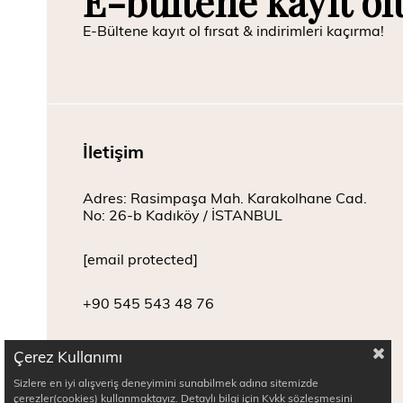
E-bültene kayıt ol
E-Bültene kayıt ol fırsat & indirimleri kaçırma!
İletişim
Adres: Rasimpaşa Mah. Karakolhane Cad.
No: 26-b Kadıköy / İSTANBUL
[email protected]
+90 545 543 48 76
Çerez Kullanımı
Sizlere en iyi alışveriş deneyimini sunabilmek adına sitemizde
çerezler(cookies) kullanmaktayız. Detaylı bilgi için Kvkk sözleşmesini