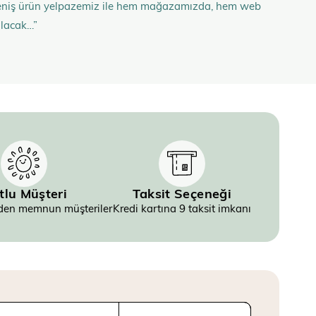
n geniş ürün yelpazemiz ile hem mağazamızda, hem web
olacak…”
tlu Müşteri
Taksit Seçeneği
inden memnun müşteriler
Kredi kartına 9 taksit imkanı