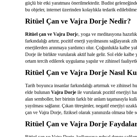
güçlü bir etki yaratması önerilmektedir. Budist geleneğinde
bu objeler, internet üzerinden kolaylıkla tedarik edilebilme
Ritüel Çan ve Vajra Dorje Nedir?
Ritüel çan ve Vajra Dorj
e, yoga ve meditasyona hazırlık 
farkındalığı artırır, pozitif enerji yayılmasını sağlayarak
enerjilerden arınmaya yardımcı olur. Çoğunlukla kalbe yak
Dorje ile birlikte vurularak aktif hale gelir. Sol elde kalbe 
ortam tercih edilerek uygulama yapılır ve zihinsel faaliyet
Ritüel Çan ve Vajra Dorje Nasıl Kul
Tarih boyunca insanlar farkındalığı artırmak ve zihinsel hu
elde bulunan
Vajra Dorje
ile vurularak pozitif enerjiyi h
alan semboller, her birinin farklı bir anlam taşımasıyla ku
yayılması sağlanır. Çıkan titreşimler, negatif enerjiyi uzakl
çan ve Vajra Dorje, fiziksel olarak yanınızda olmasa bile soy
Ritüel Çan ve Vajra Dorje Faydalar
Ritüel çan ve Vajra Dorje, kullanıcıya ruhsal denge sağlama 