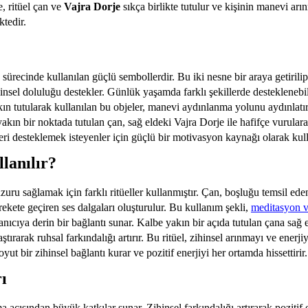
, ritüel çan ve
Vajra Dorje
sıkça birlikte tutulur ve kişinin manevi ar
ktedir.
sürecinde kullanılan güçlü sembollerdir. Bu iki nesne bir araya getirili
 zihinsel doluluğu destekler. Günlük yaşamda farklı şekillerde destekleneb
ın tutularak kullanılan bu objeler, manevi aydınlanma yolunu aydınlatır
yakın bir noktada tutulan çan, sağ eldeki Vajra Dorje ile hafifçe vurularak 
leri desteklemek isteyenler için güçlü bir motivasyon kaynağı olarak kulla
lanılır?
zuru sağlamak için farklı ritüeller kullanmıştır. Çan, boşluğu temsil ede
arekete geçiren ses dalgaları oluşturulur. Bu kullanım şekli,
meditasyon 
llanıcıya derin bir bağlantı sunar. Kalbe yakın bir açıda tutulan çana sağ
aştırarak ruhsal farkındalığı artırır. Bu ritüel, zihinsel arınmayı ve enerj
ut bir zihinsel bağlantı kurar ve pozitif enerjiyi her ortamda hissettirir.
ı
açısından büyük katkılar sunar. Zihinsel farkındalığı artırarak pozitif e