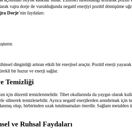
rak vajra dorje ile vurulduğunda negatif enerjiyi pozitif dönüşüme uğra
jra Dorje
’nin faydaları:
uşturur.
insel dinginliği artıran etkili bir enerjisel araçtır. Pozitif enerji yaya
ürekli bir huzur ve enerji sağlar.
e Temizliği
nım için düzenli temizlenmelidir. Tibet okullarında da yaygın olarak kul
zle silinerek temizlenebilir. Ayrıca negatif enerjilerden arındırmak için 
arlanmış olup, birbirinden uzak tutulmamaları önerilir. Sağlam metalden ü
nsel ve Ruhsal Faydaları