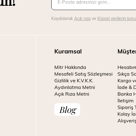
un!
Kaydolarak
Açık rıza
ve
Kişisel verilerin ko
Kuramsal
Müşte
Mitr Hakkında
Hesabı
Mesafeli Satış Sözleşmesi
Sıkça So
Gizlilik ve K.V.K.K.
Kargo v
Aydınlatma Metni
İade & 
Açık Rıza Metni
Banka H
İletişim
Blog
Sipariş 
Kolay İa
Alışveri