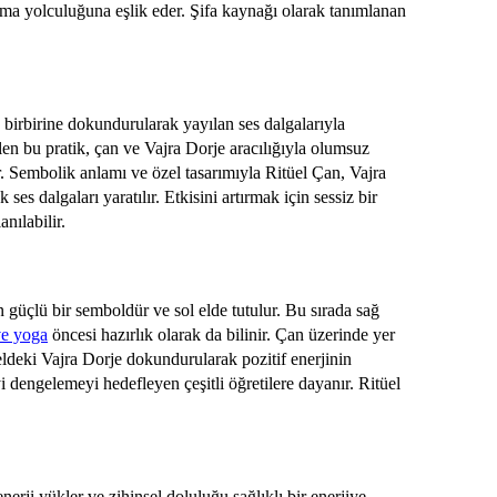
ınma yolculuğuna eşlik eder. Şifa kaynağı olarak tanımlanan
p birbirine dokundurularak yayılan ses dalgalarıyla
ilen bu pratik, çan ve Vajra Dorje aracılığıyla olumsuz
. Sembolik anlamı ve özel tasarımıyla Ritüel Çan, Vajra
ses dalgaları yaratılır. Etkisini artırmak için sessiz bir
nılabilir.
n güçlü bir semboldür ve sol elde tutulur. Bu sırada sağ
ve yoga
öncesi hazırlık olarak da bilinir. Çan üzerinde yer
 eldeki Vajra Dorje dokundurularak pozitif enerjinin
iyi dengelemeyi hedefleyen çeşitli öğretilere dayanır. Ritüel
nerji yükler ve zihinsel doluluğu sağlıklı bir enerjiye