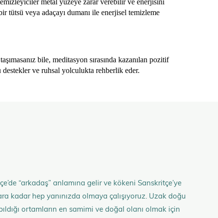
mizleyiciler metal yüzeye zarar verebilir ve enerjisini
bir tütsü veya adaçayı dumanı ile enerjisel temizleme
taşımasanız bile, meditasyon sırasında kazanılan pozitif
 destekler ve ruhsal yolculukta rehberlik eder.
çe’de “arkadaş” anlamına gelir ve kökeni Sanskritçe’ye
anlara kadar hep yanınızda olmaya çalışıyoruz. Uzak doğu
 yapıldığı ortamların en samimi ve doğal olanı olmak için