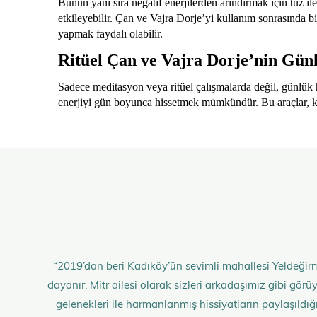
Bunun yanı sıra negatif enerjilerden arındırmak için tuz il
etkileyebilir. Çan ve Vajra Dorje’yi kullanım sonrasında b
yapmak faydalı olabilir.
Ritüel Çan ve Vajra Dorje’nin Günl
Sadece meditasyon veya ritüel çalışmalarda değil, günlük h
enerjiyi gün boyunca hissetmek mümkündür. Bu araçlar, kişiy
“2019’dan beri Kadıköy’ün sevimli mahallesi Yeldeğirm
dayanır. Mitr ailesi olarak sizleri arkadaşımız gibi gö
gelenekleri ile harmanlanmış hissiyatların paylaşıldığı;