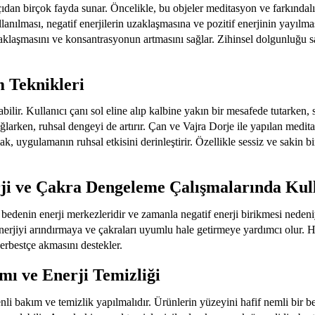
çıdan birçok fayda sunar. Öncelikle, bu objeler meditasyon ve farkındalık 
ullanılması, negatif enerjilerin uzaklaşmasına ve pozitif enerjinin yayıl
erraklaşmasını ve konsantrasyonun artmasını sağlar. Zihinsel dolgunluğu 
m Teknikleri
labilir. Kullanıcı çanı sol eline alıp kalbine yakın bir mesafede tutarken
 sağlarken, ruhsal dengeyi de artırır. Çan ve Vajra Dorje ile yapılan medit
 uygulamanın ruhsal etkisini derinleştirir. Özellikle sessiz ve sakin bi
rji ve Çakra Dengeleme Çalışmalarında Kul
bedenin enerji merkezleridir ve zamanla negatif enerji birikmesi nedeniy
enerjiyi arındırmaya ve çakraları uyumlu hale getirmeye yardımcı olur. He
serbestçe akmasını destekler.
mı ve Enerji Temizliği
li bakım ve temizlik yapılmalıdır. Ürünlerin yüzeyini hafif nemli bir bez