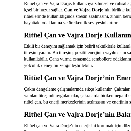
Ritüel çan ve Vajra Dorje, kullanıcıya zihinsel ve ruhsal a
içsel bir huzur sağlar.
Çan ve Vajra Dorje
’nin birlikte k
ritüellerinde kullanıldığında stresin azalmasını, zihnin b
hayattaki odaklanma ve üretkenlik seviyesini artırır.
Ritüel Çan ve Vajra Dorje Kullanı
Etkili bir deneyim sağlamak için belirli tekniklerle kullanı
titreşim yaratır. Bu titreşim, pozitif enerjinin yayılmasını
kullanılabilir. Çana vurma esnasında sembollere odaklanmak,
yolculuk deneyimi zenginleştirilebilir.
Ritüel Çan ve Vajra Dorje’nin Ene
Çakra dengeleme çalışmalarında sıkça kullanılır. Çakralar, 
yapılan titreşimli uygulamalar, çakralarda biriken negatif 
ritüel çan, bu enerji merkezlerinin açılmasını ve enerjinin 
Ritüel Çan ve Vajra Dorje’nin Bakı
Ritüel çan ve Vajra Dorje’nin enerjisini korumak için düzen