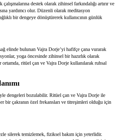
çalışmalarına destek olarak zihinsel farkındalığı artırır ve
masına yardımcı olur. Düzenli olarak meditasyon
sağlıklı bir dengeye dönüştürerek kullanıcının günlük
, sağ elinde bulunan Vajra Dorje’yi hafifçe çana vurarak
asyonlar, yoga öncesinde zihinsel bir hazırlık olarak
r ortamda, ritüel çan ve Vajra Dorje kullanılarak ruhsal
lanımı
le dengeleri bozulabilir. Ritüel çan ve Vajra Dorje ile
r bir çakranın özel frekansları ve titreşimleri olduğu için
le silerek temizlemek, fiziksel bakım için yeterlidir.