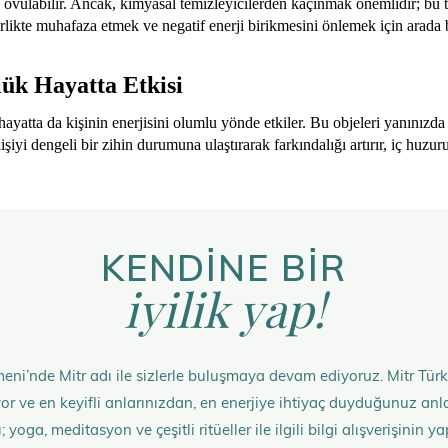
e ovulabilir. Ancak, kimyasal temizleyicilerden kaçınmak önemlidir; bu te
irlikte muhafaza etmek ve negatif enerji birikmesini önlemek için arada 
ük Hayatta Etkisi
ayatta da kişinin enerjisini olumlu yönde etkiler. Bu objeleri yanınızda 
i dengeli bir zihin durumuna ulaştırarak farkındalığı artırır, iç huzuru
KENDİNE BİR
iyilik yap!
eni’nde Mitr adı ile sizlerle buluşmaya devam ediyoruz. Mitr Türk
rüyor ve en keyifli anlarınızdan, en enerjiye ihtiyaç duyduğunuz 
 yoga, meditasyon ve çeşitli ritüeller ile ilgili bilgi alışverişinin