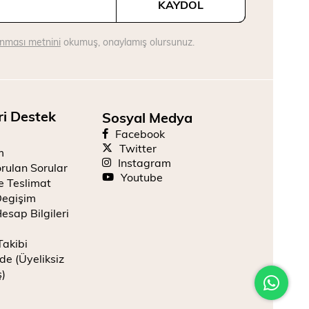
KAYDOL
runması metnini
okumuş, onaylamış olursunuz.
ri Destek
Sosyal Medya
Facebook
Twitter
m
Instagram
rulan Sorular
Youtube
e Teslimat
Degişim
esap Bilgileri
Takibi
de (Üyeliksiz
ş)