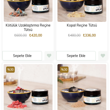
Kötülük Uzaklaştırma Reçine
Kopal Reçine Tütsü
Tütsü
₺600,00
₺420,00
₺480,00
₺336,00
Sepete Ekle
Sepete Ekle
%30
%30