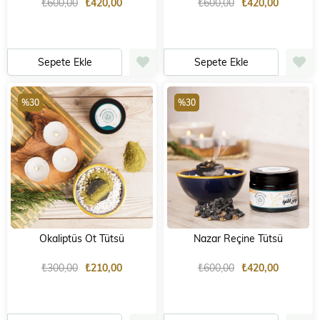
₺600,00
₺420,00
₺600,00
₺420,00
Sepete Ekle
Sepete Ekle
%30
%30
Okaliptüs Ot Tütsü
Nazar Reçine Tütsü
₺300,00
₺210,00
₺600,00
₺420,00