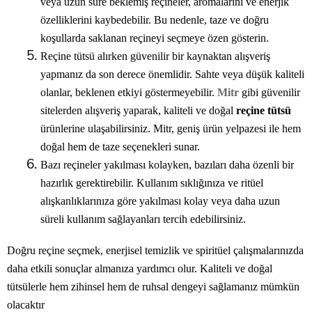
veya uzun süre beklemiş reçineler, aromalarını ve enerjik
özelliklerini kaybedebilir. Bu nedenle, taze ve doğru
koşullarda saklanan reçineyi seçmeye özen gösterin.
Reçine tütsü alırken güvenilir bir kaynaktan alışveriş
yapmanız da son derece önemlidir. Sahte veya düşük kaliteli
olanlar, beklenen etkiyi göstermeyebilir.
Mitr
gibi güvenilir
sitelerden alışveriş yaparak, kaliteli ve doğal
reçine tütsü
ürünlerine ulaşabilirsiniz. Mitr, geniş ürün yelpazesi ile hem
doğal hem de taze seçenekleri sunar.
Bazı reçineler yakılması kolayken, bazıları daha özenli bir
hazırlık gerektirebilir. Kullanım sıklığınıza ve ritüel
alışkanlıklarınıza göre yakılması kolay veya daha uzun
süreli kullanım sağlayanları tercih edebilirsiniz.
Doğru reçine seçmek, enerjisel temizlik ve spiritüel çalışmalarınızda
daha etkili sonuçlar almanıza yardımcı olur. Kaliteli ve doğal
tütsülerle hem zihinsel hem de ruhsal dengeyi sağlamanız mümkün
olacaktır