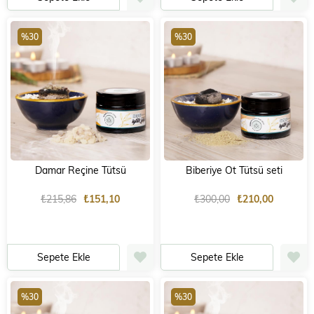
%30
%30
Damar Reçine Tütsü
Biberiye Ot Tütsü seti
₺215,86
₺151,10
₺300,00
₺210,00
Sepete Ekle
Sepete Ekle
%30
%30