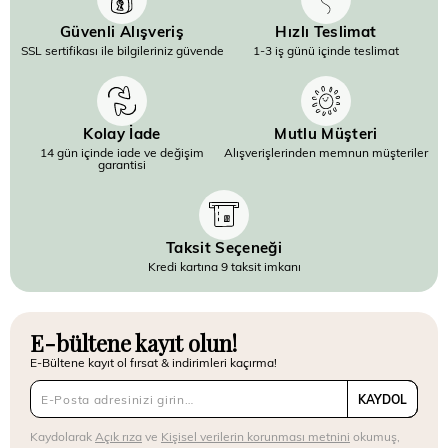
Güvenli Alışveriş
Hızlı Teslimat
SSL sertifikası ile bilgileriniz güvende
1-3 iş günü içinde teslimat
Kolay İade
Mutlu Müşteri
14 gün içinde iade ve değişim
Alışverişlerinden memnun müşteriler
garantisi
Taksit Seçeneği
Kredi kartına 9 taksit imkanı
E-bültene kayıt olun!
E-Bültene kayıt ol fırsat & indirimleri kaçırma!
KAYDOL
Kaydolarak
Açık rıza
ve
Kişisel verilerin korunması metnini
okumuş,