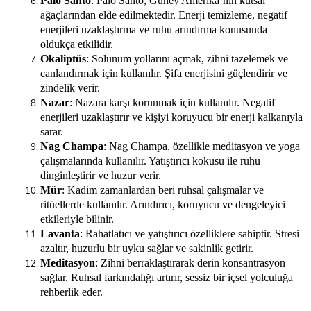
Palo Santo
: Palo Santo, Güney Amerika’nın kutsal
ağaçlarından elde edilmektedir. Enerji temizleme, negatif
enerjileri uzaklaştırma ve ruhu arındırma konusunda
oldukça etkilidir.
Okaliptüs
: Solunum yollarını açmak, zihni tazelemek ve
canlandırmak için kullanılır. Şifa enerjisini güçlendirir ve
zindelik verir.
Nazar
: Nazara karşı korunmak için kullanılır. Negatif
enerjileri uzaklaştırır ve kişiyi koruyucu bir enerji kalkanıyla
sarar.
Nag Champa
: Nag Champa, özellikle meditasyon ve yoga
çalışmalarında kullanılır. Yatıştırıcı kokusu ile ruhu
dinginleştirir ve huzur verir.
Mür
: Kadim zamanlardan beri ruhsal çalışmalar ve
ritüellerde kullanılır. Arındırıcı, koruyucu ve dengeleyici
etkileriyle bilinir.
Lavanta
: Rahatlatıcı ve yatıştırıcı özelliklere sahiptir. Stresi
azaltır, huzurlu bir uyku sağlar ve sakinlik getirir.
Meditasyon
: Zihni berraklaştırarak derin konsantrasyon
sağlar. Ruhsal farkındalığı artırır, sessiz bir içsel yolculuğa
rehberlik eder.