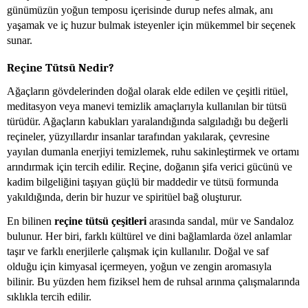
günümüzün yoğun temposu içerisinde durup nefes almak, anı
yaşamak ve iç huzur bulmak isteyenler için mükemmel bir seçenek
sunar.
Reçine Tütsü Nedir?
Ağaçların gövdelerinden doğal olarak elde edilen ve çeşitli ritüel,
meditasyon veya manevi temizlik amaçlarıyla kullanılan bir tütsü
türüdür. Ağaçların kabukları yaralandığında salgıladığı bu değerli
reçineler, yüzyıllardır insanlar tarafından yakılarak, çevresine
yayılan dumanla enerjiyi temizlemek, ruhu sakinleştirmek ve ortamı
arındırmak için tercih edilir. Reçine, doğanın şifa verici gücünü ve
kadim bilgeliğini taşıyan güçlü bir maddedir ve tütsü formunda
yakıldığında, derin bir huzur ve spiritüel bağ oluşturur.
En bilinen
reçine tütsü çeşitleri
arasında sandal, mür ve Sandaloz
bulunur. Her biri, farklı kültürel ve dini bağlamlarda özel anlamlar
taşır ve farklı enerjilerle çalışmak için kullanılır. Doğal ve saf
olduğu için kimyasal içermeyen, yoğun ve zengin aromasıyla
bilinir. Bu yüzden hem fiziksel hem de ruhsal arınma çalışmalarında
sıklıkla tercih edilir.