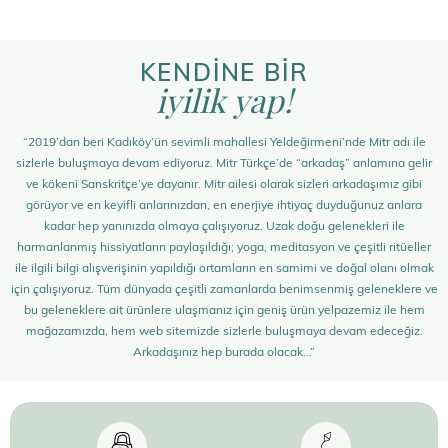
KENDİNE BİR
iyilik yap!
“2019’dan beri Kadıköy’ün sevimli mahallesi Yeldeğirmeni’nde Mitr adı ile
sizlerle buluşmaya devam ediyoruz. Mitr Türkçe’de “arkadaş” anlamına gelir
ve kökeni Sanskritçe’ye dayanır. Mitr ailesi olarak sizleri arkadaşımız gibi
görüyor ve en keyifli anlarınızdan, en enerjiye ihtiyaç duyduğunuz anlara
kadar hep yanınızda olmaya çalışıyoruz. Uzak doğu gelenekleri ile
harmanlanmış hissiyatların paylaşıldığı; yoga, meditasyon ve çeşitli ritüeller
ile ilgili bilgi alışverişinin yapıldığı ortamların en samimi ve doğal olanı olmak
için çalışıyoruz. Tüm dünyada çeşitli zamanlarda benimsenmiş geleneklere ve
bu geleneklere ait ürünlere ulaşmanız için geniş ürün yelpazemiz ile hem
mağazamızda, hem web sitemizde sizlerle buluşmaya devam edeceğiz.
Arkadaşınız hep burada olacak…”