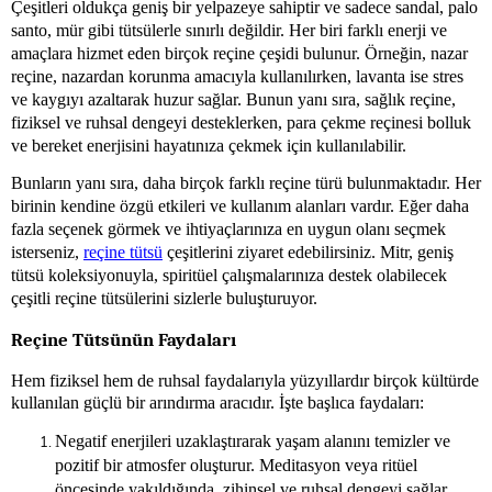
Çeşitleri oldukça geniş bir yelpazeye sahiptir ve sadece sandal, palo
santo, mür gibi tütsülerle sınırlı değildir. Her biri farklı enerji ve
amaçlara hizmet eden birçok reçine çeşidi bulunur. Örneğin, nazar
reçine, nazardan korunma amacıyla kullanılırken, lavanta ise stres
ve kaygıyı azaltarak huzur sağlar. Bunun yanı sıra, sağlık reçine,
fiziksel ve ruhsal dengeyi desteklerken, para çekme reçinesi bolluk
ve bereket enerjisini hayatınıza çekmek için kullanılabilir.
Bunların yanı sıra, daha birçok farklı reçine türü bulunmaktadır. Her
birinin kendine özgü etkileri ve kullanım alanları vardır. Eğer daha
fazla seçenek görmek ve ihtiyaçlarınıza en uygun olanı seçmek
isterseniz,
reçine tütsü
çeşitlerini ziyaret edebilirsiniz. Mitr, geniş
tütsü koleksiyonuyla, spiritüel çalışmalarınıza destek olabilecek
çeşitli reçine tütsülerini sizlerle buluşturuyor.
Reçine Tütsünün Faydaları
Hem fiziksel hem de ruhsal faydalarıyla yüzyıllardır birçok kültürde
kullanılan güçlü bir arındırma aracıdır. İşte başlıca faydaları:
Negatif enerjileri uzaklaştırarak yaşam alanını temizler ve
pozitif bir atmosfer oluşturur. Meditasyon veya ritüel
öncesinde yakıldığında, zihinsel ve ruhsal dengeyi sağlar.