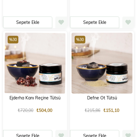
Sepete Ekle
Sepete Ekle
%30
%30
Ejderha Kanı Reçine Tütsü
Defne Ot Tütsü
₺720,00
₺504,00
₺215,86
₺151,10
Sepete Ekle
Sepete Ekle