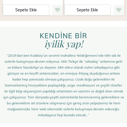
Sepete Ekle
Sepete Ekle
KENDİNE BİR
iyilik yap!
“2019’dan beri Kadıköy’ün sevimli mahallesi Yeldeğirmeni’nde Mitr adı ile
sizlerle buluşmaya devam ediyoruz. Mitr Türkçe’de “arkadaş” anlamına gelir
ve kökeni Sanskritçe’ye dayanır. Mitr ailesi olarak sizleri arkadaşımız gibi
görüyor ve en keyifli anlarınızdan, en enerjiye ihtiyaç duyduğunuz anlara
kadar hep yanınızda olmaya çalışıyoruz. Uzak doğu gelenekleri ile
harmanlanmış hissiyatların paylaşıldığı; yoga, meditasyon ve çeşitli ritüeller
ile ilgili bilgi alışverişinin yapıldığı ortamların en samimi ve doğal olanı olmak
için çalışıyoruz. Tüm dünyada çeşitli zamanlarda benimsenmiş geleneklere ve
bu geleneklere ait ürünlere ulaşmanız için geniş ürün yelpazemiz ile hem
mağazamızda, hem web sitemizde sizlerle buluşmaya devam edeceğiz.
Arkadaşınız hep burada olacak…”