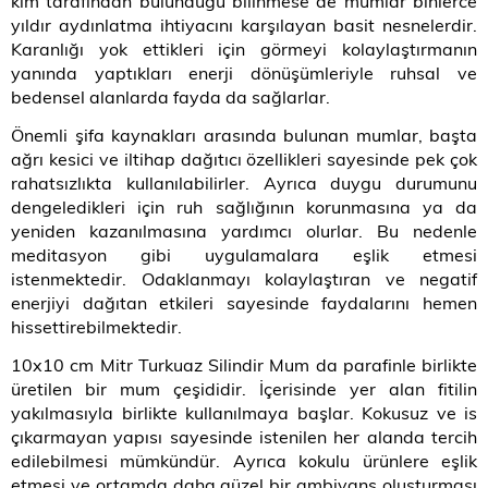
kim tarafından bulunduğu bilinmese de mumlar binlerce
yıldır aydınlatma ihtiyacını karşılayan basit nesnelerdir.
Karanlığı yok ettikleri için görmeyi kolaylaştırmanın
yanında yaptıkları enerji dönüşümleriyle ruhsal ve
bedensel alanlarda fayda da sağlarlar.
Önemli şifa kaynakları arasında bulunan mumlar, başta
ağrı kesici ve iltihap dağıtıcı özellikleri sayesinde pek çok
rahatsızlıkta kullanılabilirler. Ayrıca duygu durumunu
dengeledikleri için ruh sağlığının korunmasına ya da
yeniden kazanılmasına yardımcı olurlar. Bu nedenle
meditasyon gibi uygulamalara eşlik etmesi
istenmektedir. Odaklanmayı kolaylaştıran ve negatif
enerjiyi dağıtan etkileri sayesinde faydalarını hemen
hissettirebilmektedir.
10x10 cm Mitr Turkuaz Silindir Mum da parafinle birlikte
üretilen bir mum çeşididir. İçerisinde yer alan fitilin
yakılmasıyla birlikte kullanılmaya başlar. Kokusuz ve is
çıkarmayan yapısı sayesinde istenilen her alanda tercih
edilebilmesi mümkündür. Ayrıca kokulu ürünlere eşlik
etmesi ve ortamda daha güzel bir ambiyans oluşturması