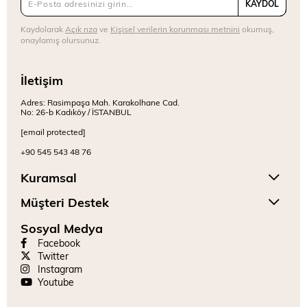
KAYDOL
Kaydolarak
Açık rıza
ve
Kişisel verilerin korunması metnini
okumuş,
onaylamış olursunuz.
İletişim
Adres: Rasimpaşa Mah. Karakolhane Cad.
No: 26-b Kadıköy / İSTANBUL
[email protected]
+90 545 543 48 76
Kuramsal
Müşteri Destek
Sosyal Medya
Facebook
Twitter
Instagram
Youtube