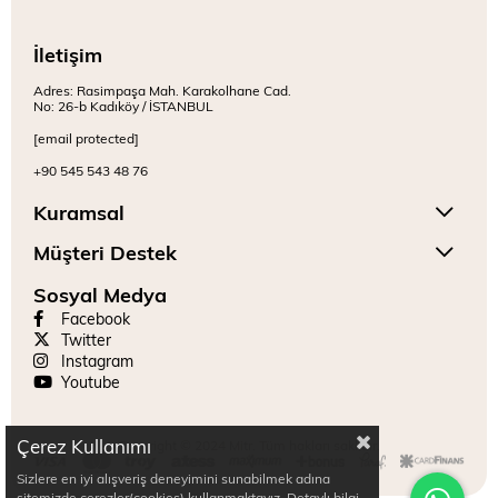
İletişim
Adres: Rasimpaşa Mah. Karakolhane Cad.
No: 26-b Kadıköy / İSTANBUL
[email protected]
+90 545 543 48 76
Kuramsal
Müşteri Destek
Sosyal Medya
Facebook
Twitter
Instagram
Youtube
Çerez Kullanımı
Copyright © 2024 Mitr. Tüm hakları saklıdır.
Sizlere en iyi alışveriş deneyimini sunabilmek adına
sitemizde çerezler(cookies) kullanmaktayız. Detaylı bilgi