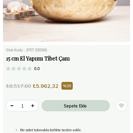
Stok Kodu
(FRT-SB506)
15 cm El Yapımı Tibet Çanı
0.0
₺8.517,60
₺5.962,32
30
Bir adet tokmakla birlikte teslim edilir.