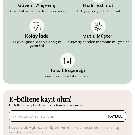
Güvenli Alışveriş
Hızlı Teslimat
SSL sertifikası ile bilgileriniz güvende
1-3 iş günü içinde teslimat
Kolay İade
Mutlu Müşteri
14 gün içinde iade ve değişim
Alışverişlerinden memnun müşteriler
garantisi
Taksit Seçeneği
Kredi kartına 9 taksit imkanı
E-bültene kayıt olun!
E-Bültene kayıt ol fırsat & indirimleri kaçırma!
KAYDOL
Kaydolarak
Açık rıza
ve
Kişisel verilerin korunması metnini
okumuş,
onaylamış olursunuz.