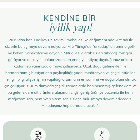
KENDİNE BİR
iyilik yap!
“2019’dan beri Kadıköy’ün sevimli mahallesi Yeldeğirmeni’nde Mitr adı ile
sizlerle buluşmaya devam ediyoruz. Mitr Türkçe’de “arkadaş” anlamına gelir
ve kökeni Sanskritçe’ye dayanır. Mitr ailesi olarak sizleri arkadaşımız gibi
görüyor ve en keyifli anlarınızdan, en enerjiye ihtiyaç duyduğunuz anlara
kadar hep yanınızda olmaya çalışıyoruz. Uzak doğu gelenekleri ile
harmanlanmış hissiyatların paylaşıldığı; yoga, meditasyon ve çeşitli ritüeller
ile ilgili bilgi alışverişinin yapıldığı ortamların en samimi ve doğal olanı olmak
için çalışıyoruz. Tüm dünyada çeşitli zamanlarda benimsenmiş geleneklere ve
bu geleneklere ait ürünlere ulaşmanız için geniş ürün yelpazemiz ile hem
mağazamızda, hem web sitemizde sizlerle buluşmaya devam edeceğiz.
Arkadaşınız hep burada olacak…”