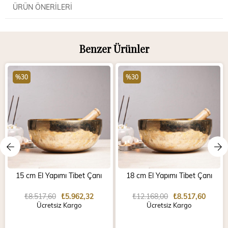
ÜRÜN ÖNERILERI
Benzer Ürünler
%30
%30
15 cm El Yapımı Tibet Çanı
18 cm El Yapımı Tibet Çanı
₺8.517,60
₺5.962,32
₺12.168,00
₺8.517,60
Ücretsiz Kargo
Ücretsiz Kargo