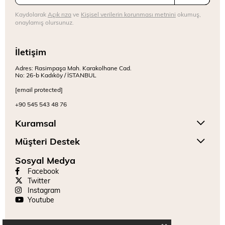
Kaydolarak
Açık rıza
ve
Kişisel verilerin korunması metnini
okumuş,
onaylamış olursunuz.
İletişim
Adres: Rasimpaşa Mah. Karakolhane Cad.
No: 26-b Kadıköy / İSTANBUL
[email protected]
+90 545 543 48 76
Kuramsal
Müşteri Destek
Sosyal Medya
Facebook
Twitter
Instagram
Youtube