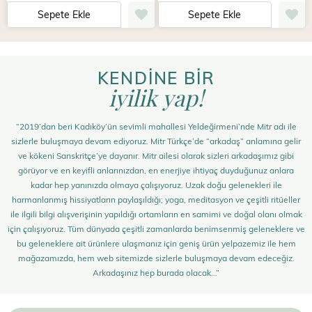
Sepete Ekle
Sepete Ekle
KENDİNE BİR
iyilik yap!
“2019’dan beri Kadıköy’ün sevimli mahallesi Yeldeğirmeni’nde Mitr adı ile
sizlerle buluşmaya devam ediyoruz. Mitr Türkçe’de “arkadaş” anlamına gelir
ve kökeni Sanskritçe’ye dayanır. Mitr ailesi olarak sizleri arkadaşımız gibi
görüyor ve en keyifli anlarınızdan, en enerjiye ihtiyaç duyduğunuz anlara
kadar hep yanınızda olmaya çalışıyoruz. Uzak doğu gelenekleri ile
harmanlanmış hissiyatların paylaşıldığı; yoga, meditasyon ve çeşitli ritüeller
ile ilgili bilgi alışverişinin yapıldığı ortamların en samimi ve doğal olanı olmak
için çalışıyoruz. Tüm dünyada çeşitli zamanlarda benimsenmiş geleneklere ve
bu geleneklere ait ürünlere ulaşmanız için geniş ürün yelpazemiz ile hem
mağazamızda, hem web sitemizde sizlerle buluşmaya devam edeceğiz.
Arkadaşınız hep burada olacak…”