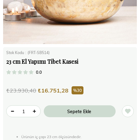
Stok Kodu
(FRT-SB514)
23 cm El Yapımı Tibet Kasesi
0.0
₺23.930,40
₺16.751,28
30
Ürünün iç çapı 23 cm ölçüsündedir.