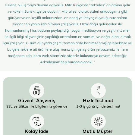
sizlerle buluşmaya devam ediyoruz. Mitr Türkçe’de “arkadaş” anlamına gelir
ve kökeni Sanskritçe’ye dayanır. Mitr ailesi olarak sizleri arkadaşımız gibi
görüyor ve en keyifli anlarınızdan, en enerjiye ihtiyaç duyduğunuz anlara
kadar hep yanınızda olmaya çalışıyoruz. Uzak doğu gelenekleri ile
harmanlanmış hissiyatların paylaşıldığı; yoga, meditasyon ve çeşitli ritüeller
ile ilgili bilgi alışverişinin yapıldığı ortamların en samimi ve doğal olanı olmak
için çalışıyoruz. Tüm dünyada çeşitli zamanlarda benimsenmiş geleneklere ve
bu geleneklere ait ürünlere ulaşmanız için geniş ürün yelpazemiz ile hem
mağazamızda, hem web sitemizde sizlerle buluşmaya devam edeceğiz.
Arkadaşınız hep burada olacak…”
Güvenli Alışveriş
Hızlı Teslimat
SSL sertifikası ile bilgileriniz güvende
1-3 iş günü içinde teslimat
Kolay İade
Mutlu Müşteri