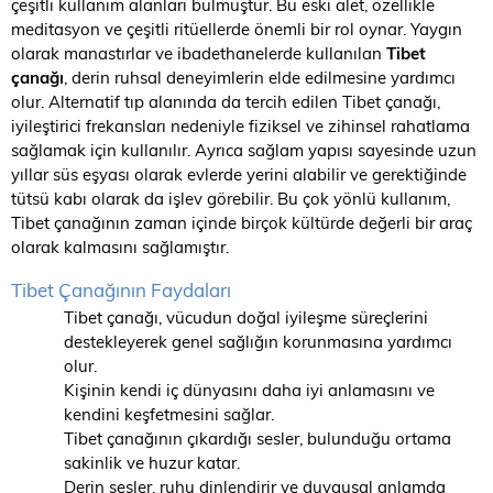
çeşitli kullanım alanları bulmuştur. Bu eski alet, özellikle
meditasyon ve çeşitli ritüellerde önemli bir rol oynar. Yaygın
olarak manastırlar ve ibadethanelerde kullanılan
Tibet
çanağı
, derin ruhsal deneyimlerin elde edilmesine yardımcı
olur. Alternatif tıp alanında da tercih edilen Tibet çanağı,
iyileştirici frekansları nedeniyle fiziksel ve zihinsel rahatlama
sağlamak için kullanılır. Ayrıca sağlam yapısı sayesinde uzun
yıllar süs eşyası olarak evlerde yerini alabilir ve gerektiğinde
tütsü kabı olarak da işlev görebilir. Bu çok yönlü kullanım,
Tibet çanağının zaman içinde birçok kültürde değerli bir araç
olarak kalmasını sağlamıştır.
Tibet Çanağının Faydaları
Tibet çanağı, vücudun doğal iyileşme süreçlerini
destekleyerek genel sağlığın korunmasına yardımcı
olur.
Kişinin kendi iç dünyasını daha iyi anlamasını ve
kendini keşfetmesini sağlar.
Tibet çanağının çıkardığı sesler, bulunduğu ortama
sakinlik ve huzur katar.
Derin sesler, ruhu dinlendirir ve duygusal anlamda