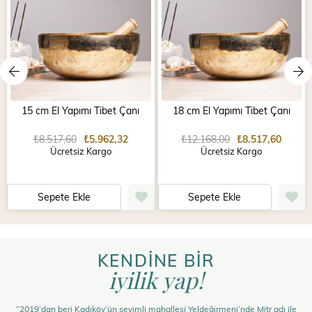
15 cm El Yapımı Tibet Çanı
18 cm El Yapımı Tibet Çanı
₺8.517,60
₺5.962,32
₺12.168,00
₺8.517,60
Ücretsiz Kargo
Ücretsiz Kargo
Sepete Ekle
Sepete Ekle
KENDİNE BİR
iyilik yap!
“2019’dan beri Kadıköy’ün sevimli mahallesi Yeldeğirmeni’nde Mitr adı ile