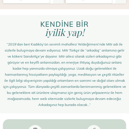
KENDİNE BİR
iyilik yap!
“2019’dan beri Kadıköy’ün sevimli mahallesi Yeldeğirmeni’nde Mitr adı ile
sizlerle buluşmaya devam ediyoruz. Mitr Türkçe’de “arkadaş” anlamına gelir
ve kökeni Sanskritçe’ye dayanır. Mitr ailesi olarak sizleri arkadaşımız gibi
görüyor ve en keyifli anlarınızdan, en enerjiye ihtiyaç duyduğunuz anlara
kadar hep yanınızda olmaya çalışıyoruz. Uzak doğu gelenekleri ile
harmanlanmış hissiyatların paylaşıldığı; yoga, meditasyon ve çeşitli ritüeller
ile ilgili bilgi alışverişinin yapıldığı ortamların en samimi ve doğal olanı olmak
için çalışıyoruz. Tüm dünyada çeşitli zamanlarda benimsenmiş geleneklere ve
bu geleneklere ait ürünlere ulaşmanız için geniş ürün yelpazemiz ile hem
mağazamızda, hem web sitemizde sizlerle buluşmaya devam edeceğiz.
Arkadaşınız hep burada olacak…”