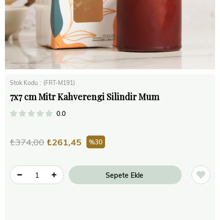
Stok Kodu
(FRT-M191)
7x7 cm Mitr Kahverengi Silindir Mum
0.0
₺374,00
₺261,45
30