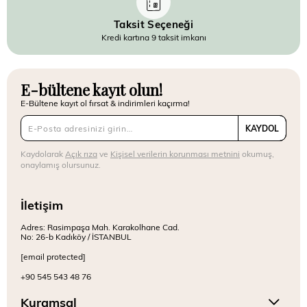
Taksit Seçeneği
Kredi kartına 9 taksit imkanı
E-bültene kayıt olun!
E-Bültene kayıt ol fırsat & indirimleri kaçırma!
KAYDOL
Kaydolarak
Açık rıza
ve
Kişisel verilerin korunması metnini
okumuş,
onaylamış olursunuz.
İletişim
Adres: Rasimpaşa Mah. Karakolhane Cad.
No: 26-b Kadıköy / İSTANBUL
[email protected]
+90 545 543 48 76
Kuramsal