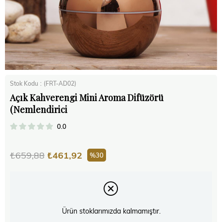
Stok Kodu
(FRT-AD02)
Açık Kahverengi Mini Aroma Difüzörü
(Nemlendirici
0.0
₺659,88
₺461,92
30
Ürün stoklarımızda kalmamıştır.