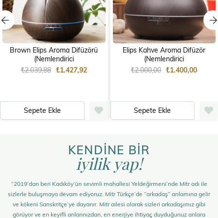
Brown Elips Aroma Difüzörü
Elips Kahve Aroma Difüzör
(Nemlendirici
(Nemlendirici
₺2.039,88
₺1.427,92
₺2.000,00
₺1.400,00
Sepete Ekle
Sepete Ekle
KENDİNE BİR
iyilik yap!
“2019’dan beri Kadıköy’ün sevimli mahallesi Yeldeğirmeni’nde Mitr adı ile
sizlerle buluşmaya devam ediyoruz. Mitr Türkçe’de “arkadaş” anlamına gelir
ve kökeni Sanskritçe’ye dayanır. Mitr ailesi olarak sizleri arkadaşımız gibi
görüyor ve en keyifli anlarınızdan, en enerjiye ihtiyaç duyduğunuz anlara