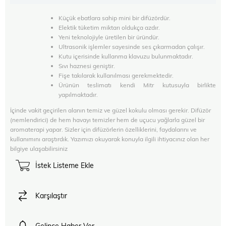
Küçük ebatlara sahip mini bir difüzördür.
Elektik tüketim miktarı oldukça azdır.
Yeni teknolojiyle üretilen bir üründür.
Ultrasonik işlemler sayesinde ses çıkarmadan çalışır.
Kutu içerisinde kullanma klavuzu bulunmaktadır.
Sıvı haznesi geniştir.
Fişe takılarak kullanılması gerekmektedir.
Ürünün teslimatı kendi Mitr kutusuyla birlikte
yapılmaktadır.
İçinde vakit geçirilen alanın temiz ve güzel kokulu olması gerekir. Difüzör
(nemlendirici) de hem havayı temizler hem de uçucu yağlarla güzel bir
aromaterapi yapar. Sizler için difüzörlerin özelliklerini, faydalarını ve
kullanımını araştırdık. Yazımızı okuyarak konuyla ilgili ihtiyacınız olan her
bilgiye ulaşabilirsiniz
İstek Listeme Ekle
Karşılaştır
Gelince Haber Ver