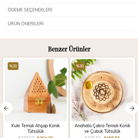
ÖDEME SEÇENEKLERI
ÜRÜN ÖNERILERI
Benzer Ürünler
%30
%30
Kule Temalı Ahşap Konik
Anahata Çakra Temalı Konik
Tütsülük
ve Çubuk Tütsülük