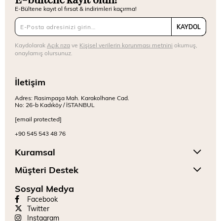
E-Bültene kayıt ol fırsat & indirimleri kaçırma!
KAYDOL
Kaydolarak
Açık rıza
ve
Kişisel verilerin korunması metnini
okumuş,
onaylamış olursunuz.
İletişim
Adres: Rasimpaşa Mah. Karakolhane Cad.
No: 26-b Kadıköy / İSTANBUL
[email protected]
+90 545 543 48 76
Kuramsal
Müşteri Destek
Sosyal Medya
Facebook
Twitter
Instagram