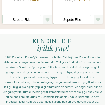
₺377,52
₺264,26
₺226,51
₺158,56
Sepete Ekle
Sepete Ekle
KENDİNE BİR
iyilik yap!
“2019’dan beri Kadıköy’ün sevimli mahallesi Yeldeğirmeni’nde Mitr adı ile
sizlerle buluşmaya devam ediyoruz. Mitr Türkçe’de “arkadaş” anlamına gelir
ve kökeni Sanskritçe’ye dayanır. Mitr ailesi olarak sizleri arkadaşımız gibi
görüyor ve en keyifli anlarınızdan, en enerjiye ihtiyaç duyduğunuz anlara
kadar hep yanınızda olmaya çalışıyoruz. Uzak doğu gelenekleri ile
harmanlanmış hissiyatların paylaşıldığı; yoga, meditasyon ve çeşitli ritüeller
ile ilgili bilgi alışverişinin yapıldığı ortamların en samimi ve doğal olanı olmak
için çalışıyoruz. Tüm dünyada çeşitli zamanlarda benimsenmiş geleneklere ve
bu geleneklere ait ürünlere ulaşmanız için geniş ürün yelpazemiz ile hem
mağazamızda, hem web sitemizde sizlerle buluşmaya devam edeceğiz.