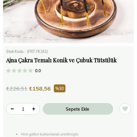
Stok Kodu
(FRT-TK161)
Ajna Çakra Temalı Konik ve Çubuk Tütsülük
0.0
₺226,51
₺158,56
30
Hint gülleri kullanılarak üretilmiştir.