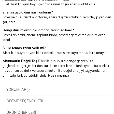
Evet, bilekliği gün boyu çıkarmazsanız taşın enerjisi aktif kalır.
Enerjisi azaldığını nasıl anlarım?
Stres ve huzursuzluk artarsa, enerji düşmüş olabilir. Temizleyip yeniden
şarj edin.
Hangi durumlarda akuamarin tercih edilmeli?
Stresli anlarda, önemli toplantılarda, cesaret gerektiren durumlarda
ideal.
Su ile temas zarar verir mi?
Alestik ip suya dayanıklıdır ancak uzun süre suya maruz bırakmayın.
Akuamarin Doğal Taş
Bileklik
, ruhunuza denge getiren, sizi
güçlendiren gerçek bir dosttur. Hem estetik hem fonksiyonel bu bileklik,
hayatınıza sakinlik ve cesaret katar. Bu doğal enerjiyi taşıyarak, her
anınızda fark yaratabilirsiniz. Hazır mısınız?
YORUMLAR
(0)
ÖDEME SEÇENEKLERI
ÜRÜN ÖNERILERI