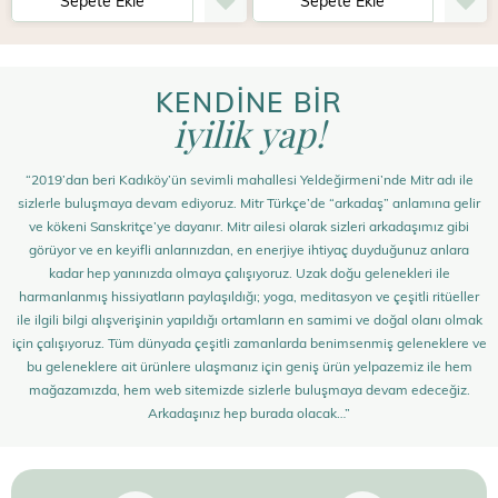
Sepete Ekle
Sepete Ekle
KENDİNE BİR
iyilik yap!
“2019’dan beri Kadıköy’ün sevimli mahallesi Yeldeğirmeni’nde Mitr adı ile
sizlerle buluşmaya devam ediyoruz. Mitr Türkçe’de “arkadaş” anlamına gelir
ve kökeni Sanskritçe’ye dayanır. Mitr ailesi olarak sizleri arkadaşımız gibi
görüyor ve en keyifli anlarınızdan, en enerjiye ihtiyaç duyduğunuz anlara
kadar hep yanınızda olmaya çalışıyoruz. Uzak doğu gelenekleri ile
harmanlanmış hissiyatların paylaşıldığı; yoga, meditasyon ve çeşitli ritüeller
ile ilgili bilgi alışverişinin yapıldığı ortamların en samimi ve doğal olanı olmak
için çalışıyoruz. Tüm dünyada çeşitli zamanlarda benimsenmiş geleneklere ve
bu geleneklere ait ürünlere ulaşmanız için geniş ürün yelpazemiz ile hem
mağazamızda, hem web sitemizde sizlerle buluşmaya devam edeceğiz.
Arkadaşınız hep burada olacak…”