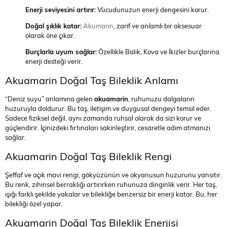
Enerji seviyesini artırır:
Vücudunuzun enerji dengesini korur.
Doğal şıklık katar:
Akumarin
, zarif ve anlamlı bir aksesuar
olarak öne çıkar.
Burçlarla uyum sağlar:
Özellikle Balık, Kova ve İkizler burçlarına
enerji desteği verir.
Akuamarin Doğal Taş Bileklik Anlamı
“Deniz suyu” anlamına gelen
akuamarin
, ruhunuzu dalgaların
huzuruyla doldurur. Bu taş, iletişim ve duygusal dengeyi temsil eder.
Sadece fiziksel değil, aynı zamanda ruhsal olarak da sizi korur ve
güçlendirir. İçinizdeki fırtınaları sakinleştirir, cesaretle adım atmanızı
sağlar.
Akuamarin Doğal Taş Bileklik Rengi
Şeffaf ve açık mavi rengi, gökyüzünün ve okyanusun huzurunu yansıtır.
Bu renk, zihinsel berraklığı artırırken ruhunuza dinginlik verir. Her taş,
ışığı farklı şekilde yakalar ve bilekliğe benzersiz bir enerji katar. Bu, her
bilekliği özel yapar.
Akuamarin Doğal Taş Bileklik Enerjisi