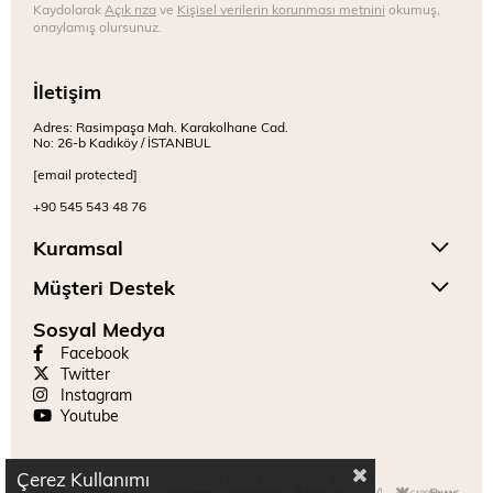
Kaydolarak
Açık rıza
ve
Kişisel verilerin korunması metnini
okumuş,
onaylamış olursunuz.
İletişim
Adres: Rasimpaşa Mah. Karakolhane Cad.
No: 26-b Kadıköy / İSTANBUL
[email protected]
+90 545 543 48 76
Kuramsal
Müşteri Destek
Sosyal Medya
Facebook
Twitter
Instagram
Youtube
Çerez Kullanımı
Copyright © 2024 Mitr. Tüm hakları saklıdır.