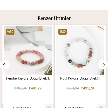
Benzer Ürünler
%30
%30
Pembe Kuvars Doğal Bileklik
Rutil Kuvars Doğal Bileklik
₺701,84
₺491,29
₺701,84
₺491,29