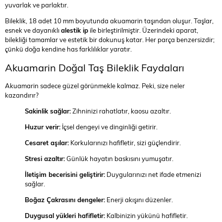
yuvarlak ve parlaktır.
Bileklik, 18 adet 10 mm boyutunda akuamarin taşından oluşur. Taşlar,
esnek ve dayanıklı
alestik ip
ile birleştirilmiştir. Üzerindeki aparat,
bilekliği tamamlar ve estetik bir dokunuş katar. Her parça benzersizdir;
çünkü doğa kendine has farklılıklar yaratır.
Akuamarin Doğal Taş Bileklik Faydaları
Akuamarin sadece güzel görünmekle kalmaz. Peki, size neler
kazandırır?
Sakinlik sağlar:
Zihninizi rahatlatır, kaosu azaltır.
Huzur verir:
İçsel dengeyi ve dinginliği getirir.
Cesaret aşılar:
Korkularınızı hafifletir, sizi güçlendirir.
Stresi azaltır:
Günlük hayatın baskısını yumuşatır.
İletişim becerisini geliştirir:
Duygularınızı net ifade etmenizi
sağlar.
Boğaz Çakrasını dengeler:
Enerji akışını düzenler.
Duygusal yükleri hafifletir:
Kalbinizin yükünü hafifletir.