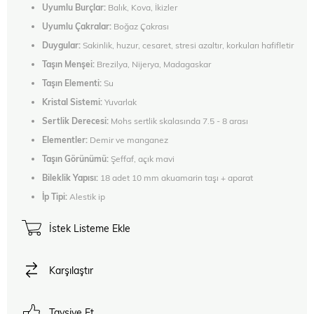
Uyumlu Burçlar:
Balık, Kova, İkizler
Uyumlu Çakralar:
Boğaz Çakrası
Duygular:
Sakinlik, huzur, cesaret, stresi azaltır, korkuları hafifletir
Taşın Menşei:
Brezilya, Nijerya, Madagaskar
Taşın Elementi:
Su
Kristal Sistemi:
Yuvarlak
Sertlik Derecesi:
Mohs sertlik skalasında 7.5 - 8 arası
Elementler:
Demir ve manganez
Taşın Görünümü:
Şeffaf, açık mavi
Bileklik Yapısı:
18 adet 10 mm akuamarin taşı + aparat
İp Tipi:
Alestik ip
İstek Listeme Ekle
Karşılaştır
Tavsiye Et