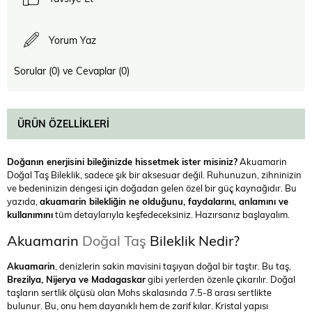
Yorum Yaz
Sorular (0) ve Cevaplar (0)
ÜRÜN ÖZELLIKLERI
Doğanın enerjisini bileğinizde hissetmek ister misiniz?
Akuamarin
Doğal Taş Bileklik, sadece şık bir aksesuar değil. Ruhunuzun, zihninizin
ve bedeninizin dengesi için doğadan gelen özel bir güç kaynağıdır. Bu
yazıda,
akuamarin bilekliğin ne olduğunu, faydalarını, anlamını ve
kullanımını
tüm detaylarıyla keşfedeceksiniz. Hazırsanız başlayalım.
Akuamarin
Doğal Taş
Bileklik Nedir?
Akuamarin
, denizlerin sakin mavisini taşıyan doğal bir taştır. Bu taş,
Brezilya, Nijerya ve Madagaskar
gibi yerlerden özenle çıkarılır. Doğal
taşların sertlik ölçüsü olan Mohs skalasında 7.5-8 arası sertlikte
bulunur. Bu, onu hem dayanıklı hem de zarif kılar. Kristal yapısı