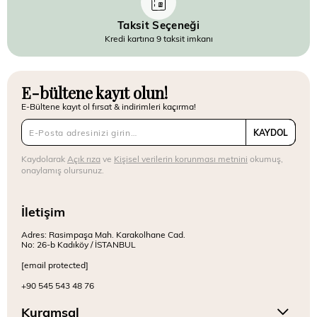
Taksit Seçeneği
Kredi kartına 9 taksit imkanı
E-bültene kayıt olun!
E-Bültene kayıt ol fırsat & indirimleri kaçırma!
KAYDOL
Kaydolarak
Açık rıza
ve
Kişisel verilerin korunması metnini
okumuş,
onaylamış olursunuz.
İletişim
Adres: Rasimpaşa Mah. Karakolhane Cad.
No: 26-b Kadıköy / İSTANBUL
[email protected]
+90 545 543 48 76
Kuramsal