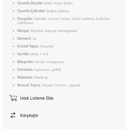
Uyumlu Burçlar:
Balık, Kova, İkizler
Uyumlu Çakralar:
Boğaz Çakrası
Duygular:
Sakinlik, cesaret, huzur, stresi azaltma, korkuları
hafifletme
Menşei:
Brezilya, Nijerya, Madagaskar
Element:
Su
Kristal Yapısı:
Yuvarlak
Sertlik:
Mohs 7.5-8
Bileşenler:
Demir, manganez
Görünüm:
Açık mavi, şeffaf
Malzeme:
Elastik ip
Boncuk Sayısı:
18 adet 10 mm + aparat
İstek Listeme Ekle
Karşılaştır