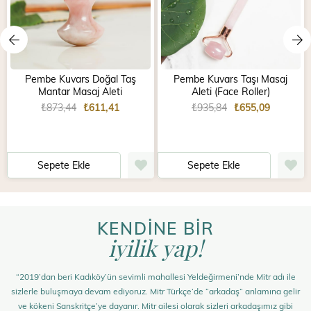
Pembe Kuvars Doğal Taş
Pembe Kuvars Taşı Masaj
Mantar Masaj Aleti
Aleti (Face Roller)
₺873,44
₺611,41
₺935,84
₺655,09
Sepete Ekle
Sepete Ekle
KENDİNE BİR
iyilik yap!
“2019’dan beri Kadıköy’ün sevimli mahallesi Yeldeğirmeni’nde Mitr adı ile
sizlerle buluşmaya devam ediyoruz. Mitr Türkçe’de “arkadaş” anlamına gelir
ve kökeni Sanskritçe’ye dayanır. Mitr ailesi olarak sizleri arkadaşımız gibi