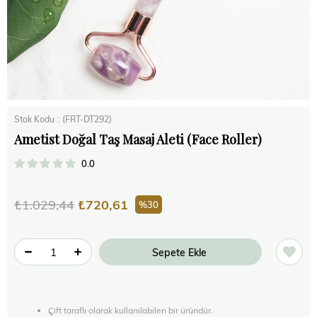
Stok Kodu
(FRT-DT292)
Ametist Doğal Taş Masaj Aleti (Face Roller)
0.0
₺1.029,44
₺720,61
30
Çift taraflı olarak kullanılabilen bir üründür.