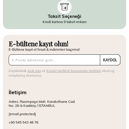
Taksit Seçeneği
Kredi kartına 9 taksit imkanı
E-bültene kayıt olun!
E-Bültene kayıt ol fırsat & indirimleri kaçırma!
KAYDOL
Kaydolarak
Açık rıza
ve
Kişisel verilerin korunması metnini
okumuş,
onaylamış olursunuz.
İletişim
Adres: Rasimpaşa Mah. Karakolhane Cad.
No: 26-b Kadıköy / İSTANBUL
[email protected]
+90 545 543 48 76