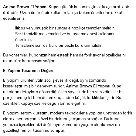
Anima Brown El Yapımı Kupa
, günlük kullanım için oldukça pratik bir
üründür. Uzun ömürlü bir kullanım için şu bakım önerilerine dikkat
edebilirsiniz:
Ilık su ve yumuşak bir süngerle nazikçe temizlenmelidir.
Sert temizlik malzemeleri ve bulaşık makinesi kullanımı
önerilmez.
Temizleme sonrası kuru bir bezle kurulanmalıdır.
Bu yöntemler, kupanızın hem estetik hem de fonksiyonel özelliklerini
uzun süre korumasını sağlar.
El Yapımı Tasarımın Değeri
El yapımı ürünler, yalnızca işlevsellik değil, aynı zamanda
kişiselleştirilmiş bir deneyim sunar.
Anima Brown El Yapımı Kupa
,
ustaların detaylara gösterdiği özen sayesinde benzersizdir. Her bir
parça, hem şekil hem de renk açısından küçük farklılıklar içerir. Bu
özellikler, kupayı özel ve özgün bir hale getirir.
El yapımı seramik üretimi, modern teknolojilerle yapılan üretimden farklı
olarak, her parçanın özel bir dokunuş taşımasını sağlar. Bu kupa,
yalnızca içeceklerinizi değil, aynı zamanda yaşam alanlarınızı da
güzelleştiren bir tasarıma sahiptir.