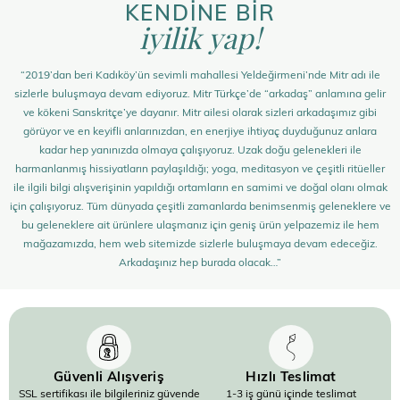
KENDİNE BİR
iyilik yap!
“2019’dan beri Kadıköy’ün sevimli mahallesi Yeldeğirmeni’nde Mitr adı ile
sizlerle buluşmaya devam ediyoruz. Mitr Türkçe’de “arkadaş” anlamına gelir
ve kökeni Sanskritçe’ye dayanır. Mitr ailesi olarak sizleri arkadaşımız gibi
görüyor ve en keyifli anlarınızdan, en enerjiye ihtiyaç duyduğunuz anlara
kadar hep yanınızda olmaya çalışıyoruz. Uzak doğu gelenekleri ile
harmanlanmış hissiyatların paylaşıldığı; yoga, meditasyon ve çeşitli ritüeller
ile ilgili bilgi alışverişinin yapıldığı ortamların en samimi ve doğal olanı olmak
için çalışıyoruz. Tüm dünyada çeşitli zamanlarda benimsenmiş geleneklere ve
bu geleneklere ait ürünlere ulaşmanız için geniş ürün yelpazemiz ile hem
mağazamızda, hem web sitemizde sizlerle buluşmaya devam edeceğiz.
Arkadaşınız hep burada olacak…”
Güvenli Alışveriş
Hızlı Teslimat
SSL sertifikası ile bilgileriniz güvende
1-3 iş günü içinde teslimat