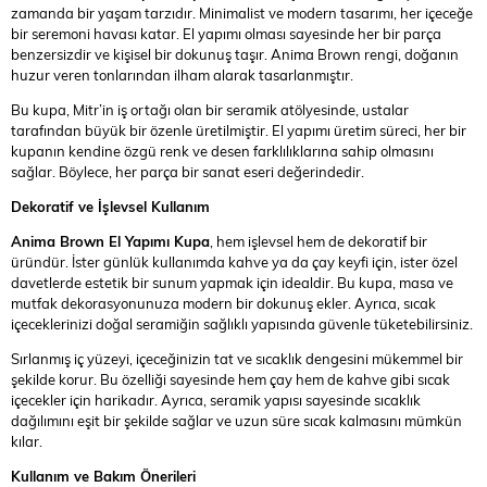
zamanda bir yaşam tarzıdır. Minimalist ve modern tasarımı, her içeceğe
bir seremoni havası katar. El yapımı olması sayesinde her bir parça
benzersizdir ve kişisel bir dokunuş taşır. Anima Brown rengi, doğanın
huzur veren tonlarından ilham alarak tasarlanmıştır.
Bu kupa, Mitr’in iş ortağı olan bir seramik atölyesinde, ustalar
tarafından büyük bir özenle üretilmiştir. El yapımı üretim süreci, her bir
kupanın kendine özgü renk ve desen farklılıklarına sahip olmasını
sağlar. Böylece, her parça bir sanat eseri değerindedir.
Dekoratif ve İşlevsel Kullanım
Anima Brown El Yapımı Kupa
, hem işlevsel hem de dekoratif bir
üründür. İster günlük kullanımda kahve ya da çay keyfi için, ister özel
davetlerde estetik bir sunum yapmak için idealdir. Bu kupa, masa ve
mutfak dekorasyonunuza modern bir dokunuş ekler. Ayrıca, sıcak
içeceklerinizi doğal seramiğin sağlıklı yapısında güvenle tüketebilirsiniz.
Sırlanmış iç yüzeyi, içeceğinizin tat ve sıcaklık dengesini mükemmel bir
şekilde korur. Bu özelliği sayesinde hem çay hem de kahve gibi sıcak
içecekler için harikadır. Ayrıca, seramik yapısı sayesinde sıcaklık
dağılımını eşit bir şekilde sağlar ve uzun süre sıcak kalmasını mümkün
kılar.
Kullanım ve Bakım Önerileri