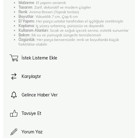
Malzeme
: El yapımı seramik
Tasarım
: Zarif, dekoratif ve modern çizgiler
Renk
: Anima Brown (Toprak tonları)
Boyutlar
: Yükseklik 7 cm, Çap 6 cm
El Yapımı
: Her parça ustalar tarafından el işçiliğiyle üretilmiştir
Kaplama
: İç yüzey sırlanmış, pürüzsüz ve dayanıklı
Kullanım Alanları
: Sıcak ve soğuk içecek servisi, estetik sunumlar
Bakım
: Ilık su ve yumuşak süngerle temizlenmeli
Özgünlük
: Her parça benzersizdir; renk ve boyutlarda küçük
farklılıklar olabilir
İstek Listeme Ekle
Karşılaştır
Gelince Haber Ver
Tavsiye Et
Yorum Yaz