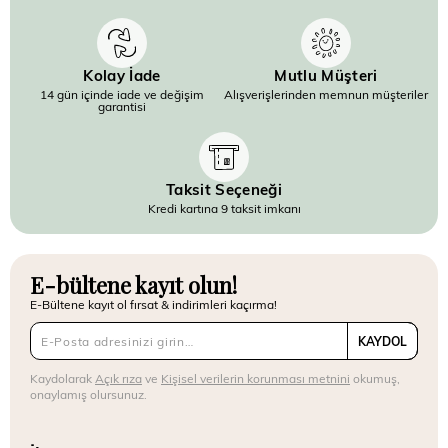
Kolay İade
Mutlu Müşteri
14 gün içinde iade ve değişim
Alışverişlerinden memnun müşteriler
garantisi
Taksit Seçeneği
Kredi kartına 9 taksit imkanı
E-bültene kayıt olun!
E-Bültene kayıt ol fırsat & indirimleri kaçırma!
KAYDOL
Kaydolarak
Açık rıza
ve
Kişisel verilerin korunması metnini
okumuş,
onaylamış olursunuz.