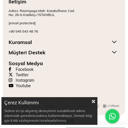
İletişim
Adres: Rasimpaşa Mah. Karakolhane Cad.
No: 26-b Kadıköy / İSTANBUL
[email protected]
+90 545 543 48 76
Kuramsal
Müşteri Destek
Sosyal Medya
Facebook
Twitter
Instagram
Youtube
Çerez Kullanımı
Copyright © 2024 Mitr. Tüm hakları saklıdır.
Sizlere en iyi alışveriş deneyimini sunabilmek adına
sitemizde çerezler(cookies) kullanmaktayız. Detaylı bilgi
için Kvkk sözleşmesini inceleyebilirsiniz.