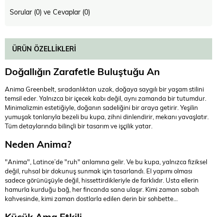
Sorular (0) ve Cevaplar (0)
ÜRÜN ÖZELLIKLERI
Doğallığın Zarafetle Buluştuğu An
Anima Greenbelt, sıradanlıktan uzak, doğaya saygılı bir yaşam stilini
temsil eder. Yalnızca bir içecek kabı değil, aynı zamanda bir tutumdur.
Minimalizmin estetiğiyle, doğanın sadeliğini bir araya getirir. Yeşilin
yumuşak tonlarıyla bezeli bu kupa, zihni dinlendirir, mekanı yavaşlatır.
Tüm detaylarında bilinçli bir tasarım ve işçilik yatar.
Neden Anima?
"Anima", Latince’de "ruh" anlamına gelir. Ve bu kupa, yalnızca fiziksel
değil, ruhsal bir dokunuş sunmak için tasarlandı. El yapımı olması
sadece görünüşüyle değil, hissettirdikleriyle de farklıdır. Usta ellerin
hamurla kurduğu bağ, her fincanda sana ulaşır. Kimi zaman sabah
kahvesinde, kimi zaman dostlarla edilen derin bir sohbette...
Küçük Ama Etkili