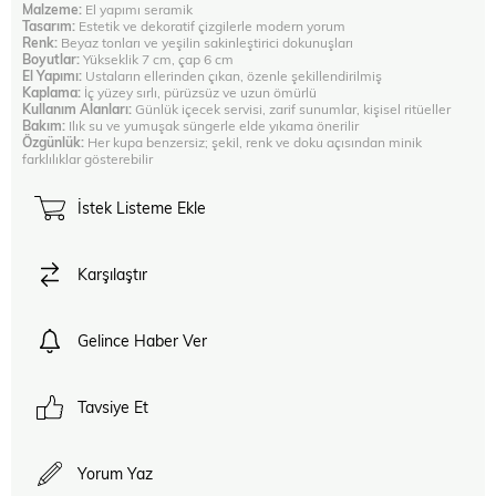
Malzeme:
El yapımı seramik
Tasarım:
Estetik ve dekoratif çizgilerle modern yorum
Renk:
Beyaz tonları ve yeşilin sakinleştirici dokunuşları
Boyutlar:
Yükseklik 7 cm, çap 6 cm
El Yapımı:
Ustaların ellerinden çıkan, özenle şekillendirilmiş
Kaplama:
İç yüzey sırlı, pürüzsüz ve uzun ömürlü
Kullanım Alanları:
Günlük içecek servisi, zarif sunumlar, kişisel ritüeller
Bakım:
Ilık su ve yumuşak süngerle elde yıkama önerilir
Özgünlük:
Her kupa benzersiz; şekil, renk ve doku açısından minik
farklılıklar gösterebilir
İstek Listeme Ekle
Karşılaştır
Gelince Haber Ver
Tavsiye Et
Yorum Yaz