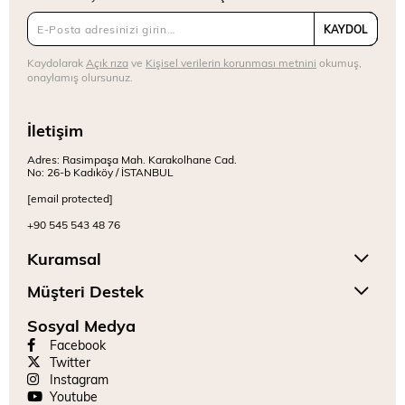
KAYDOL
Kaydolarak
Açık rıza
ve
Kişisel verilerin korunması metnini
okumuş,
onaylamış olursunuz.
İletişim
Adres: Rasimpaşa Mah. Karakolhane Cad.
No: 26-b Kadıköy / İSTANBUL
[email protected]
+90 545 543 48 76
Kuramsal
Müşteri Destek
Sosyal Medya
Facebook
Twitter
Instagram
Youtube