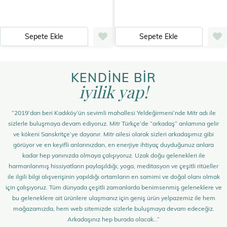
Sepete Ekle
Sepete Ekle
KENDİNE BİR
iyilik yap!
“2019’dan beri Kadıköy’ün sevimli mahallesi Yeldeğirmeni’nde Mitr adı ile
sizlerle buluşmaya devam ediyoruz. Mitr Türkçe’de “arkadaş” anlamına gelir
ve kökeni Sanskritçe’ye dayanır. Mitr ailesi olarak sizleri arkadaşımız gibi
görüyor ve en keyifli anlarınızdan, en enerjiye ihtiyaç duyduğunuz anlara
kadar hep yanınızda olmaya çalışıyoruz. Uzak doğu gelenekleri ile
harmanlanmış hissiyatların paylaşıldığı; yoga, meditasyon ve çeşitli ritüeller
ile ilgili bilgi alışverişinin yapıldığı ortamların en samimi ve doğal olanı olmak
için çalışıyoruz. Tüm dünyada çeşitli zamanlarda benimsenmiş geleneklere ve
bu geleneklere ait ürünlere ulaşmanız için geniş ürün yelpazemiz ile hem
mağazamızda, hem web sitemizde sizlerle buluşmaya devam edeceğiz.
Arkadaşınız hep burada olacak…”