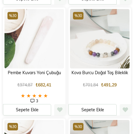
%30
%30
Pembe Kuvars Yoni Çubuğu
Kova Burcu Doğal Taş Bileklik
₺974,87
₺682,41
₺701,84
₺491,29
★
★
★
★
★
3
Sepete Ekle
Sepete Ekle
%30
%30