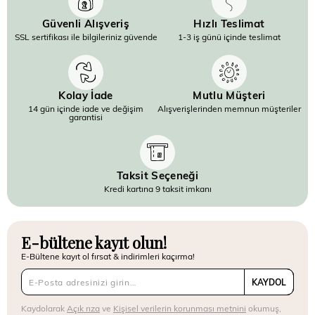
Güvenli Alışveriş
Hızlı Teslimat
SSL sertifikası ile bilgileriniz güvende
1-3 iş günü içinde teslimat
Kolay İade
Mutlu Müşteri
14 gün içinde iade ve değişim
Alışverişlerinden memnun müşteriler
garantisi
Taksit Seçeneği
Kredi kartına 9 taksit imkanı
E-bültene kayıt olun!
E-Bültene kayıt ol fırsat & indirimleri kaçırma!
KAYDOL
Kaydolarak
Açık rıza
ve
Kişisel verilerin korunması metnini
okumuş,