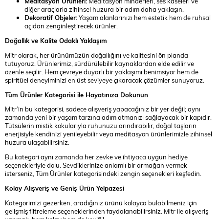
Meditasyon Ürünleri:
Meditasyon minderleri, ses kaseleri ve
diğer araçlarla zihinsel huzura bir adım daha yaklaşın.
Dekoratif Objeler:
Yaşam alanlarınızı hem estetik hem de ruhsal
açıdan zenginleştirecek ürünler.
Doğallık ve Kalite Odaklı Yaklaşım
Mitr olarak, her ürünümüzün doğallığını ve kalitesini ön planda
tutuyoruz. Ürünlerimiz, sürdürülebilir kaynaklardan elde edilir ve
özenle seçilir. Hem çevreye duyarlı bir yaklaşımı benimsiyor hem de
spiritüel deneyiminizi en üst seviyeye çıkaracak çözümler sunuyoruz.
Tüm Ürünler Kategorisi ile Hayatınıza Dokunun
Mitr’in bu kategorisi, sadece alışveriş yapacağınız bir yer değil; aynı
zamanda yeni bir yaşam tarzına adım atmanızı sağlayacak bir kapıdır.
Tütsülerin mistik kokularıyla ruhunuzu arındırabilir, doğal taşların
enerjisiyle kendinizi yenileyebilir veya meditasyon ürünlerimizle zihinsel
huzura ulaşabilirsiniz.
Bu kategori aynı zamanda her zevke ve ihtiyaca uygun hediye
seçenekleriyle dolu. Sevdiklerinize anlamlı bir armağan vermek
isterseniz, Tüm Ürünler kategorisindeki zengin seçenekleri keşfedin.
Kolay Alışveriş ve Geniş Ürün Yelpazesi
Kategorimizi gezerken, aradığınız ürünü kolayca bulabilmeniz için
gelişmiş filtreleme seçeneklerinden faydalanabilirsiniz. Mitr ile alışveriş