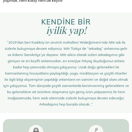
yapmak, hem kolay hem de keyifli!
KENDİNE BİR
iyilik yap!
“2019’dan beri Kadıköy’ün sevimli mahallesi Yeldeğirmeni’nde Mitr adı ile
sizlerle buluşmaya devam ediyoruz. Mitr Türkçe’de “arkadaş” anlamına gelir
ve kökeni Sanskritçe’ye dayanır. Mitr ailesi olarak sizleri arkadaşımız gibi
görüyor ve en keyifli anlarınızdan, en enerjiye ihtiyaç duyduğunuz anlara
kadar hep yanınızda olmaya çalışıyoruz. Uzak doğu gelenekleri ile
harmanlanmış hissiyatların paylaşıldığı; yoga, meditasyon ve çeşitli ritüeller
ile ilgili bilgi alışverişinin yapıldığı ortamların en samimi ve doğal olanı olmak
için çalışıyoruz. Tüm dünyada çeşitli zamanlarda benimsenmiş geleneklere ve
bu geleneklere ait ürünlere ulaşmanız için geniş ürün yelpazemiz ile hem
mağazamızda, hem web sitemizde sizlerle buluşmaya devam edeceğiz.
Arkadaşınız hep burada olacak…”