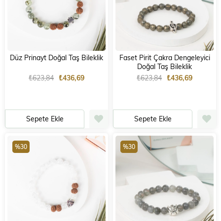
Düz Prinayt Doğal Taş Bileklik
Faset Pirit Çakra Dengeleyici
Doğal Taş Bileklik
₺623,84
₺436,69
₺623,84
₺436,69
Sepete Ekle
Sepete Ekle
%30
%30