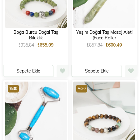
Boğa Burcu Doğal Taş
Yeşim Doğal Taş Masaj Aleti
Bileklik
(Face Roller
₺935,84
₺655,09
₺857,84
₺600,49
Sepete Ekle
Sepete Ekle
%30
%30