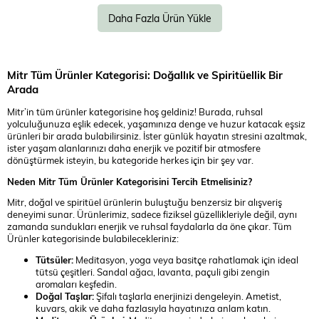
Daha Fazla Ürün Yükle
Mitr Tüm Ürünler Kategorisi: Doğallık ve Spiritüellik Bir
Arada
Mitr’in tüm ürünler kategorisine hoş geldiniz! Burada, ruhsal
yolculuğunuza eşlik edecek, yaşamınıza denge ve huzur katacak eşsiz
ürünleri bir arada bulabilirsiniz. İster günlük hayatın stresini azaltmak,
ister yaşam alanlarınızı daha enerjik ve pozitif bir atmosfere
dönüştürmek isteyin, bu kategoride herkes için bir şey var.
Neden Mitr Tüm Ürünler Kategorisini Tercih Etmelisiniz?
Mitr, doğal ve spiritüel ürünlerin buluştuğu benzersiz bir alışveriş
deneyimi sunar. Ürünlerimiz, sadece fiziksel güzellikleriyle değil, aynı
zamanda sundukları enerjik ve ruhsal faydalarla da öne çıkar. Tüm
Ürünler kategorisinde bulabilecekleriniz:
Tütsüler:
Meditasyon, yoga veya basitçe rahatlamak için ideal
tütsü çeşitleri. Sandal ağacı, lavanta, paçuli gibi zengin
aromaları keşfedin.
Doğal Taşlar:
Şifalı taşlarla enerjinizi dengeleyin. Ametist,
kuvars, akik ve daha fazlasıyla hayatınıza anlam katın.