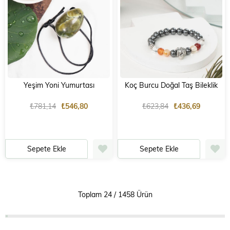
Yeşim Yoni Yumurtası
Koç Burcu Doğal Taş Bileklik
₺781,14
₺546,80
₺623,84
₺436,69
Sepete Ekle
Sepete Ekle
Toplam
24
/
1458
Ürün