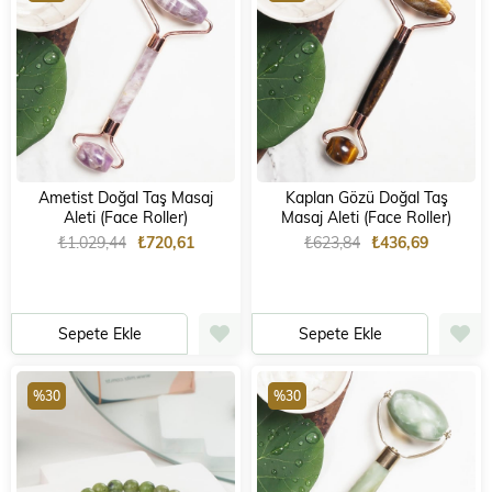
Ametist Doğal Taş Masaj
Kaplan Gözü Doğal Taş
Aleti (Face Roller)
Masaj Aleti (Face Roller)
₺1.029,44
₺720,61
₺623,84
₺436,69
Sepete Ekle
Sepete Ekle
%30
%30