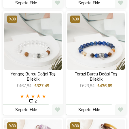
Sepete Ekle
Sepete Ekle
%30
%30
Yengeç Burcu Doğal Taş
Terazi Burcu Doğal Taş
Bileklik
Bileklik
₺467,84
₺327,49
₺623,84
₺436,69
★
★
★
★
★
2
Sepete Ekle
Sepete Ekle
%30
%30