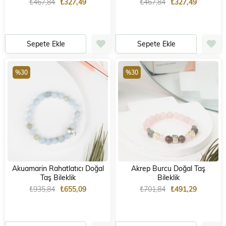
₺467,84
₺327,49
₺467,84
₺327,49
Sepete Ekle
Sepete Ekle
%30
%30
Akuamarin Rahatlatıcı Doğal
Akrep Burcu Doğal Taş
Taş Bileklik
Bileklik
₺935,84
₺655,09
₺701,84
₺491,29