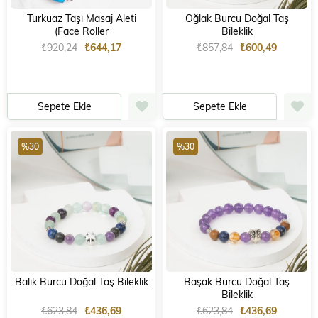
Turkuaz Taşı Masaj Aleti
Oğlak Burcu Doğal Taş
(Face Roller
Bileklik
₺920,24
₺644,17
₺857,84
₺600,49
Sepete Ekle
Sepete Ekle
%30
%30
Balık Burcu Doğal Taş Bileklik
Başak Burcu Doğal Taş
Bileklik
₺623,84
₺436,69
₺623,84
₺436,69