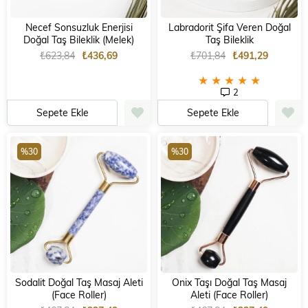
Necef Sonsuzluk Enerjisi
Labradorit Şifa Veren Doğal
Doğal Taş Bileklik (Melek)
Taş Bileklik
₺623,84
₺436,69
₺701,84
₺491,29
★
★
★
★
★
2
Sepete Ekle
Sepete Ekle
%30
%30
Sodalit Doğal Taş Masaj Aleti
Onix Taşı Doğal Taş Masaj
(Face Roller)
Aleti (Face Roller)