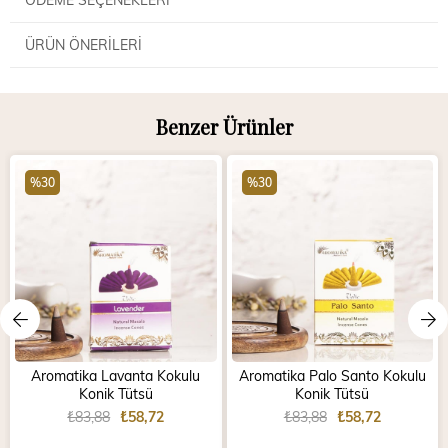
ÜRÜN ÖNERILERI
Benzer Ürünler
%30
%30
Aromatika Lavanta Kokulu
Aromatika Palo Santo Kokulu
Konik Tütsü
Konik Tütsü
₺83,88
₺58,72
₺83,88
₺58,72