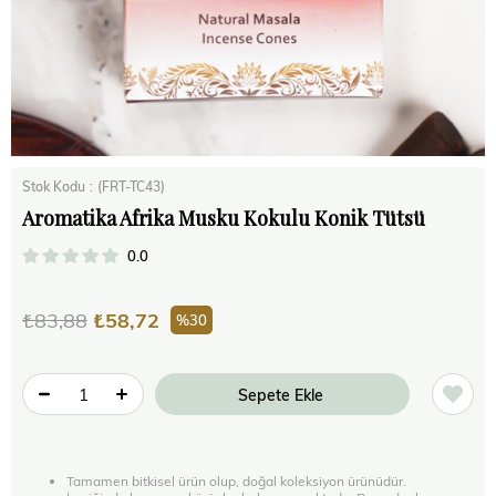
Stok Kodu
(FRT-TC43)
Aromatika Afrika Musku Kokulu Konik Tütsü
0.0
₺83,88
₺58,72
30
Tamamen bitkisel ürün olup, doğal koleksiyon ürünüdür.