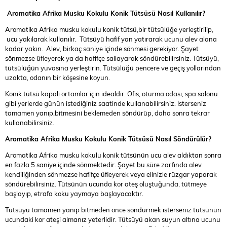
Aromatika Afrika Musku Kokulu Konik Tütsüsü Nasıl Kullanılır?
Aromatika Afrika musku kokulu konik tütsü,bir tütsülüğe yerleştirilip,
ucu yakılarak kullanılır. Tütsüyü hafif yan yatırarak ucunu alev alana
kadar yakın. Alev, birkaç saniye içinde sönmesi gerekiyor. Şayet
sönmezse üfleyerek ya da hafifçe sallayarak söndürebilirsiniz. Tütsüyü,
tütsülüğün yuvasına yerleştirin. Tütsülüğü pencere ve geçiş yollarından
uzakta, odanın bir köşesine koyun.
Konik tütsü kapalı ortamlar için idealdir. Ofis, oturma odası, spa salonu
gibi yerlerde günün istediğiniz saatinde kullanabilirsiniz. İsterseniz
tamamen yanıp,bitmesini beklemeden söndürüp, daha sonra tekrar
kullanabilirsiniz.
Aromatika Afrika Musku Kokulu Konik Tütsüsü Nasıl Söndürülür?
Aromatika Afrika musku kokulu konik tütsünün ucu alev aldıktan sonra
en fazla 5 saniye içinde sönmektedir. Şayet bu süre zarfında alev
kendiliğinden sönmezse hafifçe üfleyerek veya elinizle rüzgar yaparak
söndürebilirsiniz. Tütsünün ucunda kor ateş oluştuğunda, tütmeye
başlayıp, etrafa koku yaymaya başlayacaktır.
Tütsüyü tamamen yanıp bitmeden önce söndürmek isterseniz tütsünün
ucundaki kor ateşi almanız yeterlidir. Tütsüyü akan suyun altına ucunu