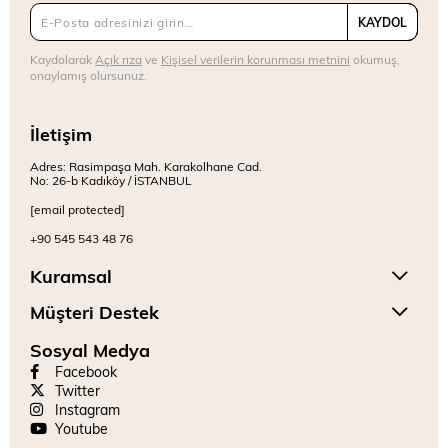
KAYDOL
Kaydolarak
Açık rıza
ve
Kişisel verilerin korunması metnini
okumuş,
onaylamış olursunuz.
İletişim
Adres: Rasimpaşa Mah. Karakolhane Cad.
No: 26-b Kadıköy / İSTANBUL
[email protected]
+90 545 543 48 76
Kuramsal
Müşteri Destek
Sosyal Medya
Facebook
Twitter
Instagram
Youtube