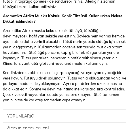
tutabilir. toprağa gömerek de söndürebilirsiniz. Dilediğiniz zaman
tütsüyü tekrar kullanabilirsiniz.
Aromatika Afrika Musku Kokulu Konik Tütsüsü Kullanılırken Nelere
Dikkat Edilmelidir?
Aromatika Afrika musku kokulu konik tütsüyü, tütsülüğe
devrilmeyecek, hafif yan şekilde yerleştirin. Böylece hem yanma hem de
aydınlatma daha verimli olacaktır. Tütsü narin yapıda olduğu için sık sık
yerini değiştirmeyin. Kullanmadan önce ve sonrasında mutlaka ortamı
havalandırın. Tütsülüğü pencere, kapı gibi direk rüzgar alan yerlere
koymayın. Tütsü yanarken, pencerenin hafif aralık olması yeterlidir.
Klima, fan, vantilatör gibi suni havalandırmaları kullanmayın.
Kendinizden uzakta, kimsenin çarpmayacağı ve oynayamayacağı bir
yere koyun. Tütsüyü direk solumayın. Tütsü yanıcı olduğundan yanıcı ve
parlayıcı maddelerle yaklaşmayın. Ayrıca perdelerden uzak olmasına
da dikkat edin. Sönme ve devrilme ihtimaline karşı ara sıra kontrol edin.
Çocuk ve evcil hayvanları odada yalnız bırakmayın. Tütsü tamamen
yanıp, bitse de kor ateş sönmeden çöpe atmayın.
YORUMLAR
(0)
ÖDEME SEÇENEKLERI