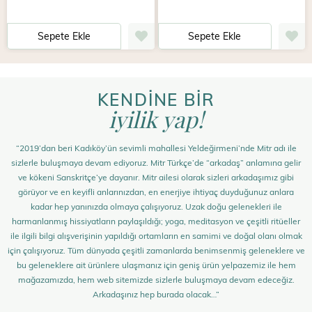
Sepete Ekle
Sepete Ekle
KENDİNE BİR
iyilik yap!
“2019’dan beri Kadıköy’ün sevimli mahallesi Yeldeğirmeni’nde Mitr adı ile
sizlerle buluşmaya devam ediyoruz. Mitr Türkçe’de “arkadaş” anlamına gelir
ve kökeni Sanskritçe’ye dayanır. Mitr ailesi olarak sizleri arkadaşımız gibi
görüyor ve en keyifli anlarınızdan, en enerjiye ihtiyaç duyduğunuz anlara
kadar hep yanınızda olmaya çalışıyoruz. Uzak doğu gelenekleri ile
harmanlanmış hissiyatların paylaşıldığı; yoga, meditasyon ve çeşitli ritüeller
ile ilgili bilgi alışverişinin yapıldığı ortamların en samimi ve doğal olanı olmak
için çalışıyoruz. Tüm dünyada çeşitli zamanlarda benimsenmiş geleneklere ve
bu geleneklere ait ürünlere ulaşmanız için geniş ürün yelpazemiz ile hem
mağazamızda, hem web sitemizde sizlerle buluşmaya devam edeceğiz.
Arkadaşınız hep burada olacak…”