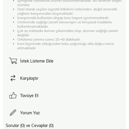
İçeriğinde hayvansal ürünler bulunmamaktadır. Bu nedenle vegan
üründür.
Özel olarak seçilen egzotik bitkilerin özlerinden, doğal aromatik
yağların karışımından oluşmaktadır.
Karışımında kullanılan ahşap tozu haşere içermemektedir.
Üretiminde sağlığa zararlı kanserojen ve kimyasal maddeler
kullanılmamaktadır.
Çok az miktarda duman çıkarmakta olup, dumanı sağlığa zararlı
değildir.
Ortalama yanma süresi 20-40 dakikadır.
Koni biçiminde olduğundan koku yoğunluğu alta doğru inince
artmaktadır.
İstek Listeme Ekle
Karşılaştır
Tavsiye Et
Yorum Yaz
Sorular (0) ve Cevaplar (0)