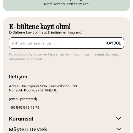
Kredi kartına 9 taksit imkanı
E-bültene kayıt olun!
E-Bültene kayıt ol fırsat & indirimleri kaçırma!
KAYDOL
Kaydolarak
Açık rıza
ve
Kişisel verilerin korunması metnini
okumuş,
onaylamış olursunuz.
İletişim
Adres: Rasimpaşa Mah. Karakolhane Cad.
No: 26-b Kadıköy / İSTANBUL
[email protected]
+90 545 543 48 76
Kuramsal
Müşteri Destek