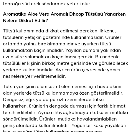
toprağa sürterek söndürmek yeterli olur.
Aromatika Aloe Vera Aromalı Dhoop Tütsüsü Yanarken
Nelere Dikkat Edilir?
Tütsü kullanımında dikkat edilmesi gereken ilk konu,
tütsülerin yetişkin gözetiminde kullanılmasıdır. Ürünler
ortamda yalnız bırakılmamalıdır ve uyurken tütsü
kullanmaktan kaçınılmalıdır. Yayılan dumanı yakından
uzun süre solumaktan kaçınılması gerekir. Bu nedenle
tütsülükler kişinin birkaç metre gerisinde ve görülebilecek
yerlerde kullanılmalıdır. Ayrıca ürün çevresinde yanıcı
nesnelere yer verilmemelidir.
Tütsü yanışının olumsuz etkilenmemesi için hava akımı
olan yerlerde tütsü kullanmamaya özen gösterilmelidir.
Dengesiz, eğik ya da pürüzlü zeminlerde tütsü
kullanırken, ürünlerin dengede durması için farklı bir mat
tercih edilebilir. Ayrıca ihtiyaç kalmayan tütsüler mutlaka
söndürülmelidir. Ürünler, mutlaka havalandırılabilen
geniş alanlarda kullanılmalıdır. Yoğun bir koku yaydıkları
için uzun süre tütsü kullanırken ortam ara ara