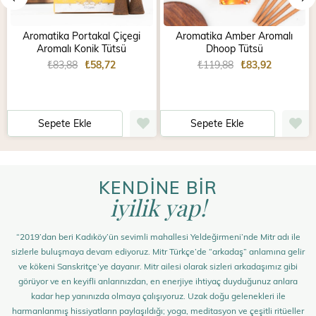
Aromatika Portakal Çiçegi
Aromatika Amber Aromalı
Aromalı Konik Tütsü
Dhoop Tütsü
₺83,88
₺58,72
₺119,88
₺83,92
Sepete Ekle
Sepete Ekle
KENDİNE BİR
iyilik yap!
“2019’dan beri Kadıköy’ün sevimli mahallesi Yeldeğirmeni’nde Mitr adı ile
sizlerle buluşmaya devam ediyoruz. Mitr Türkçe’de “arkadaş” anlamına gelir
ve kökeni Sanskritçe’ye dayanır. Mitr ailesi olarak sizleri arkadaşımız gibi
görüyor ve en keyifli anlarınızdan, en enerjiye ihtiyaç duyduğunuz anlara
kadar hep yanınızda olmaya çalışıyoruz. Uzak doğu gelenekleri ile
harmanlanmış hissiyatların paylaşıldığı; yoga, meditasyon ve çeşitli ritüeller