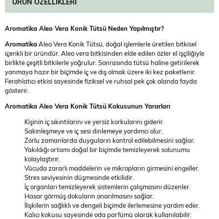
ÜRÜN ÖZELLIKLERI
Aromatika Aleo Vera Konik Tütsü
Neden Yapılmıştır?
Aromatika
Aleo Vera Konik Tütsü, doğal işlemlerle üretilen bitkisel
içerikli bir üründür. Aleo vera bitkisinden elde edilen özler el işçiliğiyle
birlikte çeşitli bitkilerle yoğrulur. Sonrasında tütsü haline getirilerek
yanmaya hazır bir biçimde iç ve dış olmak üzere iki kez paketlenir.
Ferahlatıcı etkisi sayesinde fiziksel ve ruhsal pek çok alanda fayda
gösterir.
Aromatika Aleo Vera Konik Tütsü
Kokusunun Yararları
Kişinin iç sıkıntılarını ve yersiz korkularını giderir.
Sakinleşmeye ve iç sesi dinlemeye yardımcı olur.
Zorlu zamanlarda duyguların kontrol edilebilmesini sağlar.
Yakıldığı ortamı doğal bir biçimde temizleyerek solunumu
kolaylaştırır.
Vücuda zararlı maddelerin ve mikropların girmesini engeller.
Stres seviyesinin düşmesinde etkilidir.
İç organları temizleyerek sistemlerin çalışmasını düzenler.
Hasar görmüş dokuların onarılmasını sağlar.
İlişkilerin sağlıklı ve dengeli biçimde ilerlemesine yardım eder.
Kalıcı kokusu sayesinde oda parfümü olarak kullanılabilir.