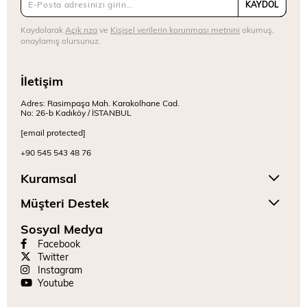
KAYDOL
Kaydolarak
Açık rıza
ve
Kişisel verilerin korunması metnini
okumuş,
onaylamış olursunuz.
İletişim
Adres: Rasimpaşa Mah. Karakolhane Cad.
No: 26-b Kadıköy / İSTANBUL
[email protected]
+90 545 543 48 76
Kuramsal
Müşteri Destek
Sosyal Medya
Facebook
Twitter
Instagram
Youtube