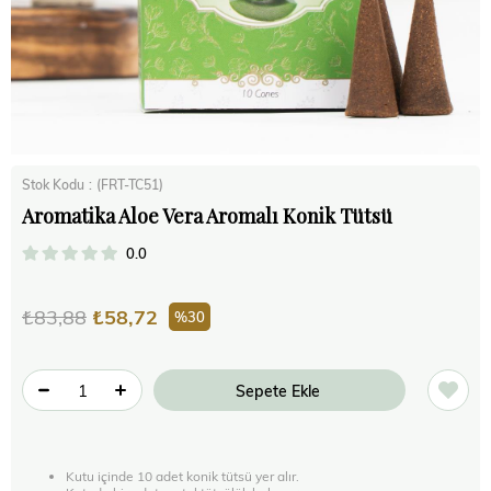
Stok Kodu
(FRT-TC51)
Aromatika Aloe Vera Aromalı Konik Tütsü
0.0
₺83,88
₺58,72
30
Kutu içinde 10 adet konik tütsü yer alır.