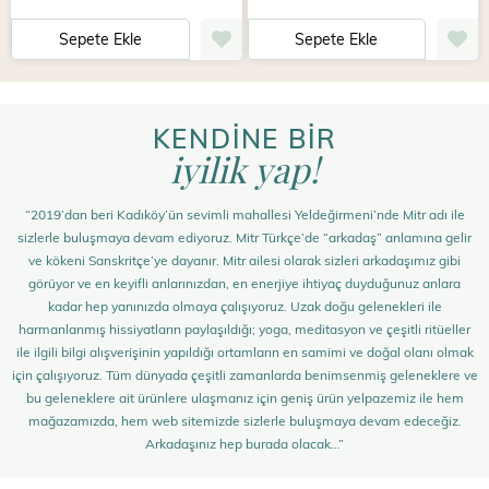
Sepete Ekle
Sepete Ekle
KENDİNE BİR
iyilik yap!
“2019’dan beri Kadıköy’ün sevimli mahallesi Yeldeğirmeni’nde Mitr adı ile
sizlerle buluşmaya devam ediyoruz. Mitr Türkçe’de “arkadaş” anlamına gelir
ve kökeni Sanskritçe’ye dayanır. Mitr ailesi olarak sizleri arkadaşımız gibi
görüyor ve en keyifli anlarınızdan, en enerjiye ihtiyaç duyduğunuz anlara
kadar hep yanınızda olmaya çalışıyoruz. Uzak doğu gelenekleri ile
harmanlanmış hissiyatların paylaşıldığı; yoga, meditasyon ve çeşitli ritüeller
ile ilgili bilgi alışverişinin yapıldığı ortamların en samimi ve doğal olanı olmak
için çalışıyoruz. Tüm dünyada çeşitli zamanlarda benimsenmiş geleneklere ve
bu geleneklere ait ürünlere ulaşmanız için geniş ürün yelpazemiz ile hem
mağazamızda, hem web sitemizde sizlerle buluşmaya devam edeceğiz.
Arkadaşınız hep burada olacak…”