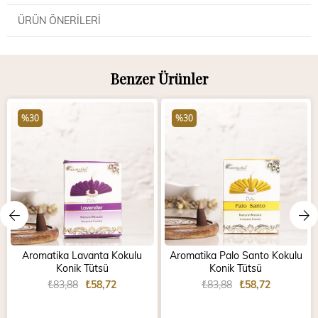
ÜRÜN ÖNERILERI
Benzer Ürünler
%30
%30
Aromatika Lavanta Kokulu
Aromatika Palo Santo Kokulu
Konik Tütsü
Konik Tütsü
₺83,88
₺58,72
₺83,88
₺58,72