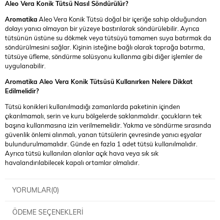
Aleo Vera Konik Tütsü
Nasıl Söndürülür?
Aromatika
Aleo Vera Konik Tütsü doğal bir içeriğe sahip olduğundan
dolayı yanıcı olmayan bir yüzeye bastırılarak söndürülebilir. Ayrıca
tütsünün üstüne su dökmek veya tütsüyü tamamen suya batırmak da
söndürülmesini sağlar. Kişinin isteğine bağlı olarak toprağa batırma,
tütsüye üfleme, söndürme solüsyonu kullanma gibi diğer işlemler de
uygulanabilir.
Aromatika Aleo Vera Konik Tütsüsü
Kullanırken Nelere Dikkat
Edilmelidir?
Tütsü konikleri kullanılmadığı zamanlarda paketinin içinden
çıkarılmamalı, serin ve kuru bölgelerde saklanmalıdır. çocukların tek
başına kullanmasına izin verilmemelidir. Yakma ve söndürme sırasında
güvenlik önlemi alınmalı, yanan tütsülerin çevresinde yanıcı eşyalar
bulundurulmamalıdır. Günde en fazla 1 adet tütsü kullanılmalıdır.
Ayrıca tütsü kullanılan alanlar açık hava veya sık sık
havalandırılabilecek kapalı ortamlar olmalıdır.
YORUMLAR
(0)
ÖDEME SEÇENEKLERI