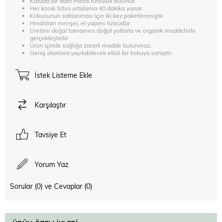
Kutuda bir adet metal tütsülük bulunur.
Her konik tütsü ortalama 40 dakika yanar.
Kokusunun saklanması için iki kez paketlenmiştir.
Hindistan menşei, el yapımı tütsüdür.
Üretimi doğal tamamen doğal yollarla ve organik maddelerle
gerçekleştirilir.
Ürün içinde sağlığa zararlı madde bulunmaz.
Geniş alanlara yayılabilecek etkili bir kokuya sahiptir.
İstek Listeme Ekle
Karşılaştır
Tavsiye Et
Yorum Yaz
Sorular (0) ve Cevaplar (0)