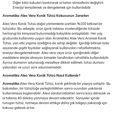
Diğer kötü kokuları bastırarak ortamın atmosferini değiştirir.
Enerjiyi temizlemek ve dengelemek için kullanılabilir.
Aromatika Aleo Vera Konik Tütsü
Kokusunun Zararları
Aleo Vera Konik Tütsü doğal yöntemlerle üretilen %100 bitkisel bir
tütsüdür. Bu sebeple, ürün içerik tablosu incelendiğinde tütsüde
herhangi bir kimyasal bulunmadığı kolaylıkla anlaşılabilir. Her yaş
grubunda kullanıma uygun olan Aromatika Aloe Vera Aromalı Konik
Tütsü, yan etki yapma özelliğine de sahip değildir. İçerdiği bitkisel özler
sayesinde çeşitli faydalar sağlayarak kullanıcıları rahatlatmakta,
enerjiyi dengelemektedir. Aleo vera veya ürün içeriğindeki diğer
maddelere alerjisi olmayan kimseler tarafından rahatlıkla kullanılabilir.
Ayrıca dumanın solunacağı mesafeye dikkat edilmeli, tütsü dumanı
yakından ve uzun süre solunmamalıdır.
Aromatika Aleo Vera Konik Tütsü
Nasıl Kullanılır?
Aromatika
Aleo Vera Konik Tütsü, konik şeklinde bir yapıya sahiptir. Bu
bakımdan, bir tütsülüğe yerleştirildikten sonra ucundan yakılarak
kullanılmaya başlanabilir. Alevi söndürüldükten sonra kora dönecek ve
ortalama 40 dakika yanmaya devam edecektir. Saniyeler içinde
tutuşan tütsü, tütmeye devam ettikçe daha çok bölgeyi yakacağı için
kokusu giderek artar.