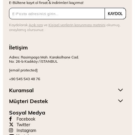
E-Bültene kayıt ol fırsat & indirimleri kaçırma!
KAYDOL
Kaydolarak
Açık rıza
ve
Kişisel verilerin korunması metnini
okumuş,
onaylamış olursunuz.
İletişim
Adres: Rasimpaşa Mah. Karakolhane Cad.
No: 26-b Kadıköy / İSTANBUL
[email protected]
+90 545 543 48 76
Kuramsal
Müşteri Destek
Sosyal Medya
Facebook
Twitter
Instagram