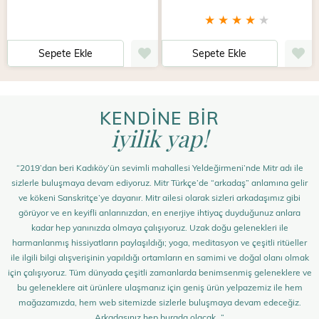
★
★
★
★
★
Sepete Ekle
Sepete Ekle
KENDİNE BİR
iyilik yap!
“2019’dan beri Kadıköy’ün sevimli mahallesi Yeldeğirmeni’nde Mitr adı ile
sizlerle buluşmaya devam ediyoruz. Mitr Türkçe’de “arkadaş” anlamına gelir
ve kökeni Sanskritçe’ye dayanır. Mitr ailesi olarak sizleri arkadaşımız gibi
görüyor ve en keyifli anlarınızdan, en enerjiye ihtiyaç duyduğunuz anlara
kadar hep yanınızda olmaya çalışıyoruz. Uzak doğu gelenekleri ile
harmanlanmış hissiyatların paylaşıldığı; yoga, meditasyon ve çeşitli ritüeller
ile ilgili bilgi alışverişinin yapıldığı ortamların en samimi ve doğal olanı olmak
için çalışıyoruz. Tüm dünyada çeşitli zamanlarda benimsenmiş geleneklere ve
bu geleneklere ait ürünlere ulaşmanız için geniş ürün yelpazemiz ile hem
mağazamızda, hem web sitemizde sizlerle buluşmaya devam edeceğiz.
Arkadaşınız hep burada olacak…”