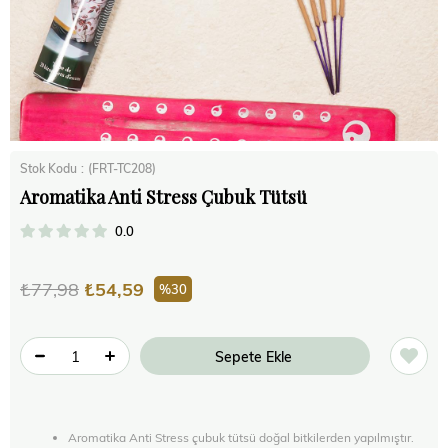
Stok Kodu
(FRT-TC208)
Aromatika Anti Stress Çubuk Tütsü
0.0
₺77,98
₺54,59
30
Aromatika Anti Stress çubuk tütsü doğal bitkilerden yapılmıştır.