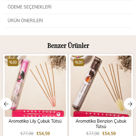
ÖDEME SEÇENEKLERI
ÜRÜN ÖNERILERI
Benzer Ürünler
%30
%30
Aromatika Lily Çubuk Tütsü
Aromatika Benzion Çubuk
Tütsü
₺77,98
₺54,59
₺77,98
₺54,59