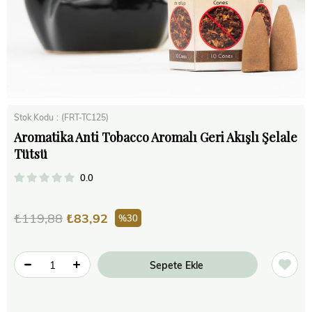
Stok Kodu
(FRT-TC125)
Aromatika Anti Tobacco Aromalı Geri Akışlı Şelale
Tütsü
0.0
₺119,88
₺83,92
30