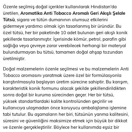
Özenle seçilmiş doğal içerikler kullanılarak Hindistan'da
üretilen,
Aromatika Anti Tobacco Aromalı Geri Akışlı Şelale
Tütsü
, sigara ve tütün dumanının olumsuz etkilerini
gidermeye yardımcı olmak için tasarlanmış bir üründür. Bu
özel tütsü, her bir paketinde 10 adet bulunan geri akışlı konik
şekillerde tasarlanmıştır. İçerisinde kömür, petrol, parafin gibi
sağlığa veya çevreye zarar verebilecek herhangi bir materyal
bulundurmayan bu tütsü, tamamen doğal ahşap tozundan
üretilmiştir.
Doğal malzemelerin özenle seçilmesi ve bu malzemelerin Anti
Tobacco aromasını yaratmak üzere özel bir formülasyonla
karıştırılmasıyla başlayan üretim sürecine sahiptir. Bu karışım,
karakteristik konik formunu alacak şekilde şekillendirildikten
sonra doğal bir kuruma sürecinden geçer. Her bir tütsü,
yüksek standartlardaki kalite kontrolünden geçirilir ve
kullanıcıya ulaşmadan önce koruyucu ambalajlama işlemine
tabi tutulur. Bu aşamaların her biri, tütsünün yanma kalitesini,
süresini ve güvenliğini maksimize etmek için büyük bir dikkat
ve özenle gerçekleştirilir. Böylece her kullanımda eşsiz bir