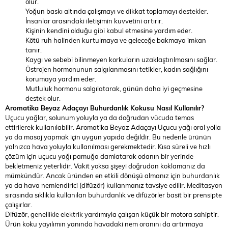
olur.
Yoğun baskı altında çalışmayı ve dikkat toplamayı destekler.
İnsanlar arasındaki iletişimin kuvvetini artırır.
Kişinin kendini olduğu gibi kabul etmesine yardım eder.
Kötü ruh halinden kurtulmaya ve geleceğe bakmaya imkan
tanır.
Kaygı ve sebebi bilinmeyen korkuların uzaklaştırılmasını sağlar.
Östrojen hormonunun salgılanmasını tetikler, kadın sağlığını
korumaya yardım eder.
Mutluluk hormonu salgılatarak, günün daha iyi geçmesine
destek olur.
Aromatika Beyaz Adaçayı Buhurdanlık Kokusu
Nasıl Kullanılır?
Uçucu yağlar, solunum yoluyla ya da doğrudan vücuda temas
ettirilerek kullanılabilir. Aromatika Beyaz Adaçayı Uçucu yağı oral yolla
ya da masaj yapmak için uygun yapıda değildir. Bu nedenle ürünün
yalnızca hava yoluyla kullanılması gerekmektedir. Kısa süreli ve hızlı
çözüm için uçucu yağı pamuğa damlatarak odanın bir yerinde
bekletmeniz yeterlidir. Vakit yoksa şişeyi doğrudan koklamanız da
mümkündür. Ancak üründen en etkili dönüşü almanız için buhurdanlık
ya da hava nemlendirici (difüzör) kullanmanız tavsiye edilir. Meditasyon
sırasında sıklıkla kullanılan buhurdanlık ve difüzörler basit bir prensipte
çalışırlar.
Difüzör, genellikle elektrik yardımıyla çalışan küçük bir motora sahiptir.
Ürün koku yayılımın yanında havadaki nem oranını da artırmaya