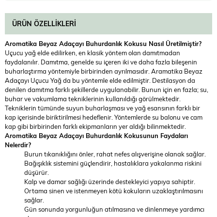
ÜRÜN ÖZELLIKLERI
Aromatika Beyaz Adaçayı Buhurdanlık Kokusu Nasıl Üretilmiştir?
Uçucu yağ elde edilirken, en klasik yöntem olan damıtmadan
faydalanılır. Damıtma, genelde su içeren iki ve daha fazla bileşenin
buharlaştırma yöntemiyle birbirinden ayrılmasıdır. Aramatika Beyaz
Adaçayı Uçucu Yağ da bu yöntemle elde edilmiştir. Destilasyon da
denilen damıtma farklı şekillerde uygulanabilir. Bunun için en fazla; su,
buhar ve vakumlama tekniklerinin kullanıldığı görülmektedir.
Tekniklerin tümünde suyun buharlaşması ve yağ esansının farklı bir
kap içerisinde biriktirilmesi hedeflenir. Yöntemlerde su balonu ve cam
kap gibi birbirinden farklı ekipmanların yer aldığı bilinmektedir.
Aromatika Beyaz Adaçayı Buhurdanlık Kokusunun
Faydaları
Nelerdir?
Burun tıkanıklığını önler, rahat nefes alışverişine olanak sağlar.
Bağışıklık sistemini güçlendirir, hastalıklara yakalanma riskini
düşürür.
Kalp ve damar sağlığı üzerinde destekleyici yapıya sahiptir.
Ortama sinen ve istenmeyen kötü kokuların uzaklaştırılmasını
sağlar.
Gün sonunda yorgunluğun atılmasına ve dinlenmeye yardımcı