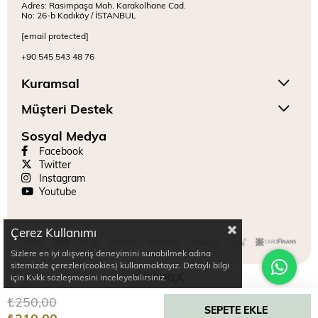
Adres: Rasimpaşa Mah. Karakolhane Cad.
No: 26-b Kadıköy / İSTANBUL
[email protected]
+90 545 543 48 76
Kuramsal
Müşteri Destek
Sosyal Medya
Facebook
Twitter
Instagram
Youtube
Çerez Kullanımı
Copyright © 2024 Mitr. Tüm hakları saklıdır.
Sizlere en iyi alışveriş deneyimini sunabilmek adına
sitemizde çerezler(cookies) kullanmaktayız. Detaylı bilgi
için Kvkk sözleşmesini inceleyebilirsiniz.
₺250,00
₺210,00