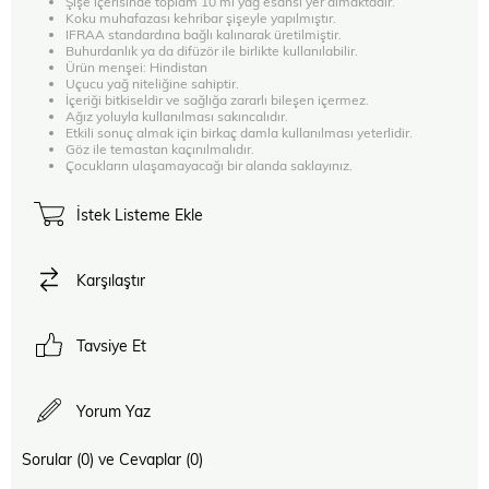
Şişe içerisinde toplam 10 ml yağ esansı yer almaktadır.
Koku muhafazası kehribar şişeyle yapılmıştır.
IFRAA standardına bağlı kalınarak üretilmiştir.
Buhurdanlık ya da difüzör ile birlikte kullanılabilir.
Ürün menşei: Hindistan
Uçucu yağ niteliğine sahiptir.
İçeriği bitkiseldir ve sağlığa zararlı bileşen içermez.
Ağız yoluyla kullanılması sakıncalıdır.
Etkili sonuç almak için birkaç damla kullanılması yeterlidir.
Göz ile temastan kaçınılmalıdır.
Çocukların ulaşamayacağı bir alanda saklayınız.
İstek Listeme Ekle
Karşılaştır
Tavsiye Et
Yorum Yaz
Sorular (0) ve Cevaplar (0)