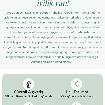
iyilik yap!
“2019’dan beri Kadıköy’ün sevimli mahallesi Yeldeğirmeni’nde Mitr adı ile
sizlerle buluşmaya devam ediyoruz. Mitr Türkçe’de “arkadaş” anlamına gelir
ve kökeni Sanskritçe’ye dayanır. Mitr ailesi olarak sizleri arkadaşımız gibi
görüyor ve en keyifli anlarınızdan, en enerjiye ihtiyaç duyduğunuz anlara
kadar hep yanınızda olmaya çalışıyoruz. Uzak doğu gelenekleri ile
harmanlanmış hissiyatların paylaşıldığı; yoga, meditasyon ve çeşitli ritüeller
ile ilgili bilgi alışverişinin yapıldığı ortamların en samimi ve doğal olanı olmak
için çalışıyoruz. Tüm dünyada çeşitli zamanlarda benimsenmiş geleneklere ve
bu geleneklere ait ürünlere ulaşmanız için geniş ürün yelpazemiz ile hem
mağazamızda, hem web sitemizde sizlerle buluşmaya devam edeceğiz.
Arkadaşınız hep burada olacak…”
Güvenli Alışveriş
Hızlı Teslimat
SSL sertifikası ile bilgileriniz güvende
1-3 iş günü içinde teslimat