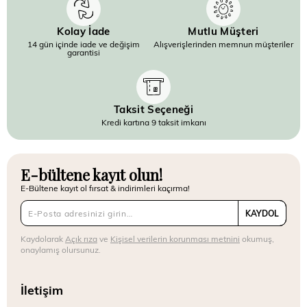
Kolay İade
Mutlu Müşteri
14 gün içinde iade ve değişim
Alışverişlerinden memnun müşteriler
garantisi
Taksit Seçeneği
Kredi kartına 9 taksit imkanı
E-bültene kayıt olun!
E-Bültene kayıt ol fırsat & indirimleri kaçırma!
KAYDOL
Kaydolarak
Açık rıza
ve
Kişisel verilerin korunması metnini
okumuş,
onaylamış olursunuz.
İletişim