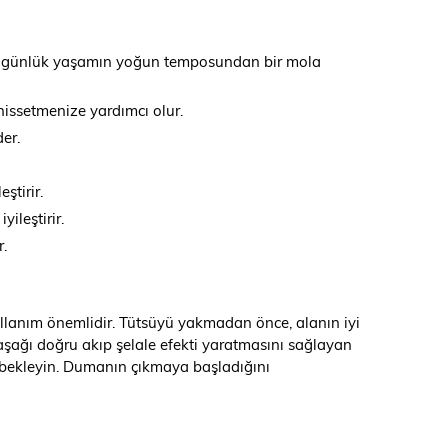
ak, günlük yaşamın yoğun temposundan bir mola
hissetmenize yardımcı olur.
er.
ştirir.
ileştirir.
r.
kullanım önemlidir. Tütsüyü yakmadan önce, alanın iyi
aşağı doğru akıp şelale efekti yaratmasını sağlayan
ye bekleyin. Dumanın çıkmaya başladığını