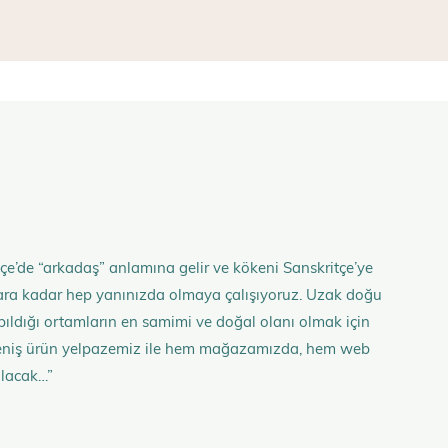
çe’de “arkadaş” anlamına gelir ve kökeni Sanskritçe’ye
anlara kadar hep yanınızda olmaya çalışıyoruz. Uzak doğu
 yapıldığı ortamların en samimi ve doğal olanı olmak için
n geniş ürün yelpazemiz ile hem mağazamızda, hem web
olacak…”