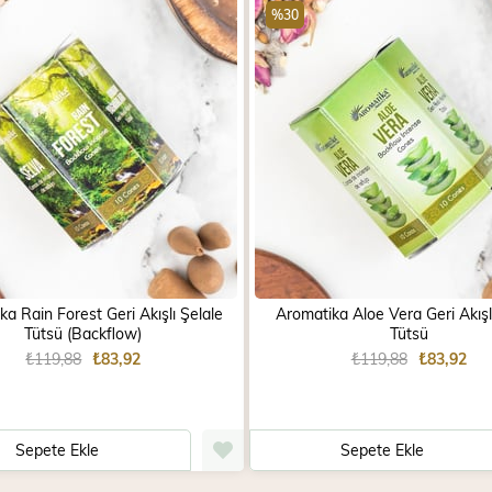
%30
a Rain Forest Geri Akışlı Şelale
Aromatika Aloe Vera Geri Akışl
Tütsü (Backflow)
Tütsü
₺119,88
₺83,92
₺119,88
₺83,92
Sepete Ekle
Sepete Ekle