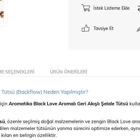
İstek Listeme Ekle
Tavsiye Et
E SEÇENEKLERI
ÜRÜN ÖNERILERI
e Tütsü (Backflow) Neden Yapılmıştır?
 için
Aromatika Black Love Aromalı Geri Akışlı Şelale Tütsü
kulla
tsü
, özenle seçilmiş doğal malzemelerin ve zengin Black Love ar
 edilen malzemeler tütsünün yanma sürecini optimize ederken, a
ılan en belirgin özelliktir.