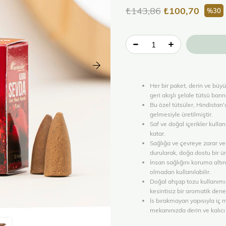
₺143,86
₺100,70
30
Her bir paket, derin ve büy
geri akışlı şelale tütsü barınd
Bu özel tütsüler, Hindistan'
gelmesiyle üretilmiştir.
Saf ve doğal içerikler kulla
katar.
Sağlığa ve çevreye zarar ve
durularak, doğa dostu bir ür
İnsan sağlığını koruma altın
olmadan kullanılabilir.
Doğal ahşap tozu kullanımı 
kesintisiz bir aromatik den
İs bırakmayan yapısıyla iç m
mekanınızda derin ve kalıcı b