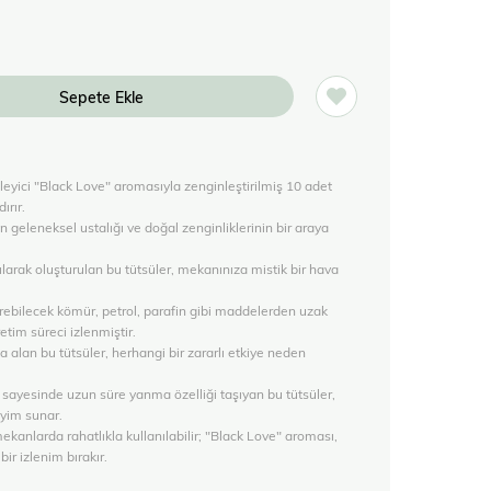
üleyici "Black Love" aromasıyla zenginleştirilmiş 10 adet
ırır.
ın geleneksel ustalığı ve doğal zenginliklerinin bir araya
nılarak oluşturulan bu tütsüler, mekanınıza mistik bir hava
rebilecek kömür, petrol, parafin gibi maddelerden uzak
etim süreci izlenmiştir.
a alan bu tütsüler, herhangi bir zararlı etkiye neden
sayesinde uzun süre yanma özelliği taşıyan bu tütsüler,
eyim sunar.
ekanlarda rahatlıkla kullanılabilir; "Black Love" aroması,
ir izlenim bırakır.