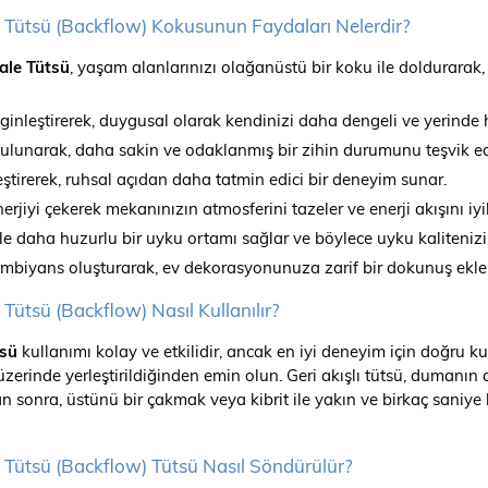
e Tütsü (Backflow) Kokusunun Faydaları Nelerdir?
ale Tütsü
, yaşam alanlarınızı olağanüstü bir koku ile doldurar
inleştirerek, duygusal olarak kendinizi daha dengeli ve yerinde 
bulunarak, daha sakin ve odaklanmış bir zihin durumunu teşvik ed
ştirerek, ruhsal açıdan daha tatmin edici bir deneyim sunar.
nerjiyi çekerek mekanınızın atmosferini tazeler ve enerji akışını iyile
ile daha huzurlu bir uyku ortamı sağlar ve böylece uyku kalitenizi iy
 ambiyans oluşturarak, ev dekorasyonunuza zarif bir dokunuş ekle
Tütsü (Backflow) Nasıl Kullanılır?
tsü
kullanımı kolay ve etkilidir, ancak en iyi deneyim için doğru 
erinde yerleştirildiğinden emin olun. Geri akışlı tütsü, dumanın 
ktan sonra, üstünü bir çakmak veya kibrit ile yakın ve birkaç sani
e Tütsü (Backflow) Tütsü Nasıl Söndürülür?