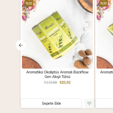
%30
%30
Aromatika Okaliptüs Aromalı Backflow
Aromatik
Geri Akışlı Tütsü
₺119,88
₺83,92
Sepete Ekle