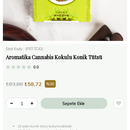
Stok Kodu
(FRT-TC42)
Aromatika Cannabis Kokulu Konik Tütsü
0.0
₺83,88
₺58,72
30
10 adet konik tütsü bulunmaktadır.