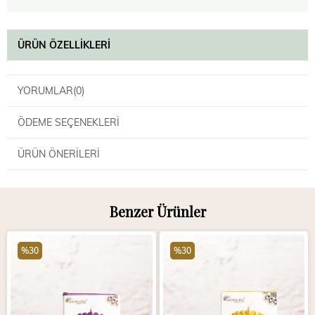
ÜRÜN ÖZELLIKLERI
YORUMLAR
(0)
ÖDEME SEÇENEKLERI
ÜRÜN ÖNERILERI
Benzer Ürünler
%30
%30