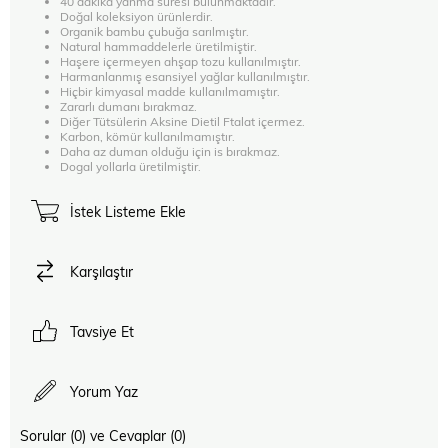
40 dakika yanma süresi bulunmaktadır.
Doğal koleksiyon ürünlerdir.
Organik bambu çubuğa sarılmıştır.
Natural hammaddelerle üretilmiştir.
Haşere içermeyen ahşap tozu kullanılmıştır.
Harmanlanmış esansiyel yağlar kullanılmıştır.
Hiçbir kimyasal madde kullanılmamıştır.
Zararlı dumanı bırakmaz.
Diğer Tütsülerin Aksine Dietil Ftalat içermez.
Karbon, kömür kullanılmamıştır.
Daha az duman olduğu için is bırakmaz.
Dogal yollarla üretilmiştir.
İstek Listeme Ekle
Karşılaştır
Tavsiye Et
Yorum Yaz
Sorular (0) ve Cevaplar (0)