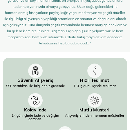
görüyor ve en keyifli anlarınızdan, en enerjiye ihtiyaç duyduğunuz anlara
kadar hep yanınızda olmaya çalışıyoruz. Uzak doğu gelenekleri ile
harmanlanmış hissiyatların paylaşıldığı; yoga, meditasyon ve çeşitli ritüeller
ile ilgili bilgi alışverişinin yapıldığı ortamların en samimi ve doğal olanı olmak
için çalışıyoruz. Tüm dünyada çeşitli zamanlarda benimsenmiş geleneklere ve
bu geleneklere ait ürünlere ulaşmanız için geniş ürün yelpazemiz ile hem
mağazamızda, hem web sitemizde sizlerle buluşmaya devam edeceğiz.
Arkadaşınız hep burada olacak…”
Güvenli Alışveriş
Hızlı Teslimat
SSL sertifikası ile bilgileriniz güvende
1-3 iş günü içinde teslimat
Kolay İade
Mutlu Müşteri
14 gün içinde iade ve değişim
Alışverişlerinden memnun müşteriler
garantisi