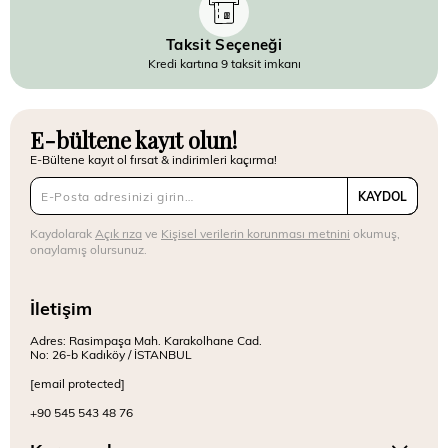
Taksit Seçeneği
Kredi kartına 9 taksit imkanı
E-bültene kayıt olun!
E-Bültene kayıt ol fırsat & indirimleri kaçırma!
KAYDOL
Kaydolarak
Açık rıza
ve
Kişisel verilerin korunması metnini
okumuş,
onaylamış olursunuz.
İletişim
Adres: Rasimpaşa Mah. Karakolhane Cad.
No: 26-b Kadıköy / İSTANBUL
[email protected]
+90 545 543 48 76