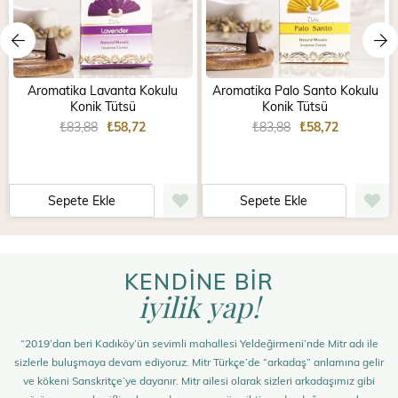
Aromatika Lavanta Kokulu
Aromatika Palo Santo Kokulu
Konik Tütsü
Konik Tütsü
₺83,88
₺58,72
₺83,88
₺58,72
Sepete Ekle
Sepete Ekle
KENDİNE BİR
iyilik yap!
“2019’dan beri Kadıköy’ün sevimli mahallesi Yeldeğirmeni’nde Mitr adı ile
sizlerle buluşmaya devam ediyoruz. Mitr Türkçe’de “arkadaş” anlamına gelir
ve kökeni Sanskritçe’ye dayanır. Mitr ailesi olarak sizleri arkadaşımız gibi