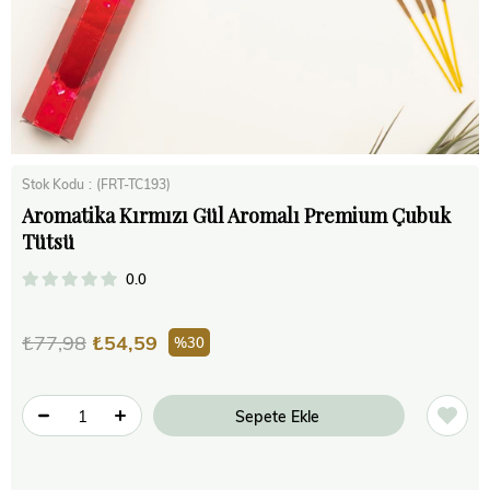
Stok Kodu
(FRT-TC193)
Aromatika Kırmızı Gül Aromalı Premium Çubuk
Tütsü
0.0
₺77,98
₺54,59
30