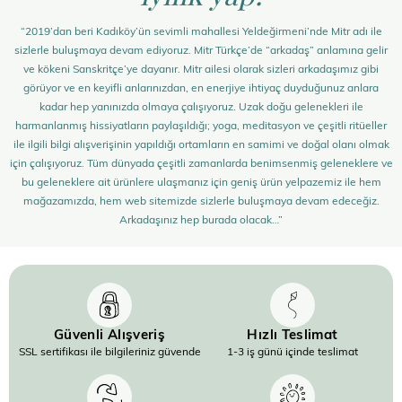
“2019’dan beri Kadıköy’ün sevimli mahallesi Yeldeğirmeni’nde Mitr adı ile
sizlerle buluşmaya devam ediyoruz. Mitr Türkçe’de “arkadaş” anlamına gelir
ve kökeni Sanskritçe’ye dayanır. Mitr ailesi olarak sizleri arkadaşımız gibi
görüyor ve en keyifli anlarınızdan, en enerjiye ihtiyaç duyduğunuz anlara
kadar hep yanınızda olmaya çalışıyoruz. Uzak doğu gelenekleri ile
harmanlanmış hissiyatların paylaşıldığı; yoga, meditasyon ve çeşitli ritüeller
ile ilgili bilgi alışverişinin yapıldığı ortamların en samimi ve doğal olanı olmak
için çalışıyoruz. Tüm dünyada çeşitli zamanlarda benimsenmiş geleneklere ve
bu geleneklere ait ürünlere ulaşmanız için geniş ürün yelpazemiz ile hem
mağazamızda, hem web sitemizde sizlerle buluşmaya devam edeceğiz.
Arkadaşınız hep burada olacak…”
Güvenli Alışveriş
Hızlı Teslimat
SSL sertifikası ile bilgileriniz güvende
1-3 iş günü içinde teslimat