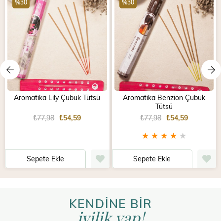
%30
%30
Aromatika Lily Çubuk Tütsü
Aromatika Benzion Çubuk
Tütsü
₺77,98
₺54,59
₺77,98
₺54,59
★
★
★
★
★
Sepete Ekle
Sepete Ekle
KENDİNE BİR
iyilik yap!