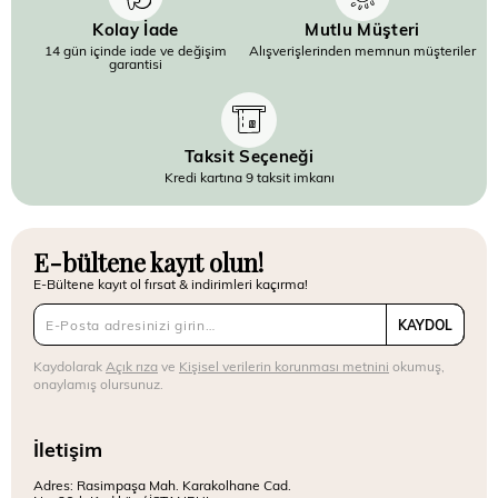
Kolay İade
Mutlu Müşteri
14 gün içinde iade ve değişim
Alışverişlerinden memnun müşteriler
garantisi
Taksit Seçeneği
Kredi kartına 9 taksit imkanı
E-bültene kayıt olun!
E-Bültene kayıt ol fırsat & indirimleri kaçırma!
KAYDOL
Kaydolarak
Açık rıza
ve
Kişisel verilerin korunması metnini
okumuş,
onaylamış olursunuz.
İletişim
Adres: Rasimpaşa Mah. Karakolhane Cad.