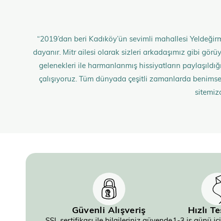
“2019’dan beri Kadıköy’ün sevimli mahallesi Yeldeğirm
dayanır. Mitr ailesi olarak sizleri arkadaşımız gibi gö
gelenekleri ile harmanlanmış hissiyatların paylaşıldığı;
çalışıyoruz. Tüm dünyada çeşitli zamanlarda benimse
sitemiz
Güvenli Alışveriş
Hızlı T
SSL sertifikası ile bilgileriniz güvende
1-3 iş günü iç