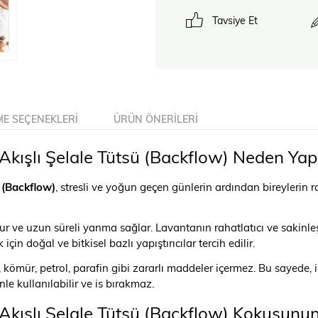
Tavsiye Et
E SEÇENEKLERI
ÜRÜN ÖNERILERI
kışlı Şelale Tütsü (Backflow) Neden Yapı
 (Backflow)
, stresli ve yoğun geçen günlerin ardından bireylerin
 ve uzun süreli yanma sağlar. Lavantanın rahatlatıcı ve sakinleşti
çin doğal ve bitkisel bazlı yapıştırıcılar tercih edilir.
, kömür, petrol, parafin gibi zararlı maddeler içermez. Bu sayede
le kullanılabilir ve is bırakmaz.
kışlı Şelale Tütsü (Backflow) Kokusunun