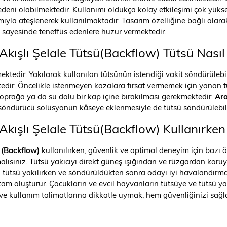
edeni olabilmektedir. Kullanımı oldukça kolay etkileşimi çok yükse
dımıyla ateşlenerek kullanılmaktadır. Tasarım özelliğine bağlı ola
u sayesinde teneffüs edenlere huzur vermektedir.
kışlı Şelale Tütsü(Backflow) Tütsü Nası
ektedir. Yakılarak kullanılan tütsünün istendiği vakit söndürül
ir. Öncelikle istenmeyen kazalara fırsat vermemek için yanan tü
oprağa ya da su dolu bir kap içine bırakılması gerekmektedir.
Aro
öndürücü solüsyonun kâseye eklenmesiyle de tütsü söndürülebil
kışlı Şelale Tütsü(Backflow) Kullanırken 
 (Backflow)
kullanılırken, güvenlik ve optimal deneyim için bazı ö
lısınız. Tütsü yakıcıyı direkt güneş ışığından ve rüzgardan kor
ca tütsü yakılırken ve söndürüldükten sonra odayı iyi havalandırm
am oluşturur. Çocukların ve evcil hayvanların tütsüye ve tütsü ya
ve kullanım talimatlarına dikkatle uymak, hem güvenliğinizi sağ