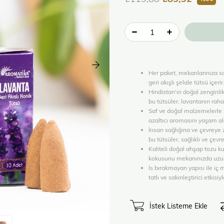
Her paket, mekanlarınıza sa
geri akışlı şelale tütsü içerir
Hindistan'ın doğal zenginli
bu tütsüler, lavantanın rahat
Saf ve doğal malzemelerle h
azaltıcı aromasını yaşam ala
İnsan sağlığına ve çevreye 
bu tütsüler, sağlıklı ve çevr
Kaliteli doğal ahşap tozu ku
kokusunu mekanınızda uzun 
İs bırakmayan yapısı ile iç
tatlı ve sakinleştirici etkis
İstek Listeme Ekle