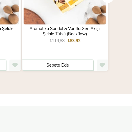
ı Şelale
Aromatika Sandal & Vanilla Geri Akışlı
Aromatika
Şelale Tütsü (Backflow)
₺119,88
₺83,92
Sepete Ekle