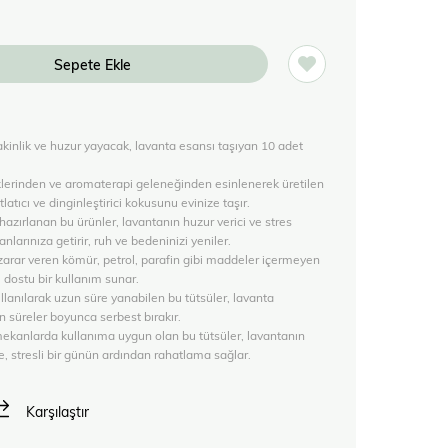
kinlik ve huzur yayacak, lavanta esansı taşıyan 10 adet
.
klerinden ve aromaterapi geleneğinden esinlenerek üretilen
latıcı ve dinginleştirici kokusunu evinize taşır.
azırlanan bu ürünler, lavantanın huzur verici ve stres
nlarınıza getirir, ruh ve bedeninizi yeniler.
zarar veren kömür, petrol, parafin gibi maddeler içermeyen
e dostu bir kullanım sunar.
llanılarak uzun süre yanabilen bu tütsüler, lavanta
süreler boyunca serbest bırakır.
 mekanlarda kullanıma uygun olan bu tütsüler, lavantanın
iyle, stresli bir günün ardından rahatlama sağlar.
Karşılaştır