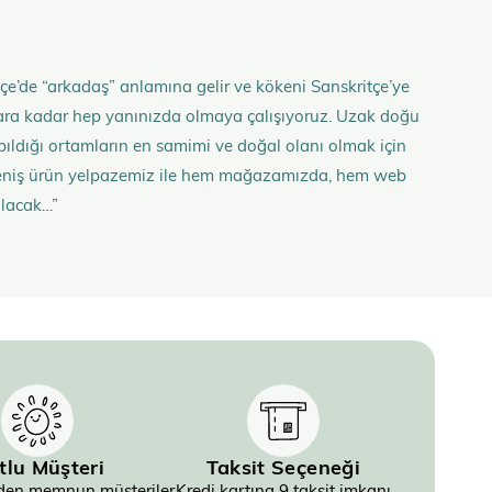
çe’de “arkadaş” anlamına gelir ve kökeni Sanskritçe’ye
anlara kadar hep yanınızda olmaya çalışıyoruz. Uzak doğu
 yapıldığı ortamların en samimi ve doğal olanı olmak için
n geniş ürün yelpazemiz ile hem mağazamızda, hem web
olacak…”
tlu Müşteri
Taksit Seçeneği
inden memnun müşteriler
Kredi kartına 9 taksit imkanı