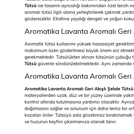
Tütsü
ise tasarım ayrıcalığı bakımından özel tercih n
aromalı tütsü ilgili alana yerleştirilerek çakmak yar
gösterecektir. Etrafına yaydığı dengeli ve yoğun kok
Aromatika Lavanta Aromalı Geri A
Aromatik tütsü kullanımı yüksek hassasiyet gerektirm
maksimum özen gösterilmesi büyük önem arz etmekted
gerekmektedir. Tütsülükten alınan tütsünün çubuğu t
Tütsü
güvenle söndürülebilmektedir. Aynı zamanda s
Aromatika Lavanta Aromalı Geri A
Aromatika Lavanta Aromalı Geri Akışlı Şelale Tütsü
materyallerden uzak, düz ve bir yüzey üzerinde yakma
kontrol altında tutulmasına yardımcı olacaktır. Ayrı
dağılmasını sağlar ve solunum için daha temiz bir ort
kazaları önler. Tütsüyü asla gözetimsiz bırakmamak 
ve huzurun keyfini çıkarmanıza olanak tanır.