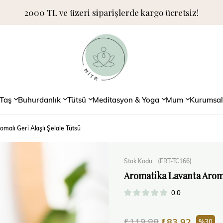
2000 TL ve üzeri siparişlerde kargo ücretsiz!
Taş
Buhurdanlık
Tütsü
Meditasyon & Yoga
Mum
Kurumsal
malı Geri Akışlı Şelale Tütsü
Stok Kodu
(FRT-TC166)
Aromatika Lavanta Aroma
0.0
₺119,88
₺83,92
30