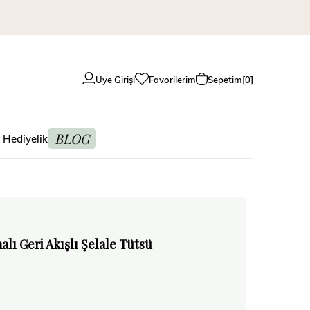
Üye Girişi
Favorilerim
Sepetim
0
BLOG
 Hediyelik
lı Geri Akışlı Şelale Tütsü