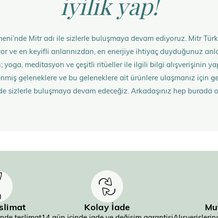
iyilik yap!
eni’nde Mitr adı ile sizlerle buluşmaya devam ediyoruz. Mitr Türk
rüyor ve en keyifli anlarınızdan, en enerjiye ihtiyaç duyduğunuz 
 yoga, meditasyon ve çeşitli ritüeller ile ilgili bilgi alışverişinin
nmiş geleneklere ve bu geleneklere ait ürünlere ulaşmanız içi
de sizlerle buluşmaya devam edeceğiz. Arkadaşınız hep burada 
eslimat
Kolay İade
Mu
inde teslimat
14 gün içinde iade ve değişim garantisi
Alışverişler