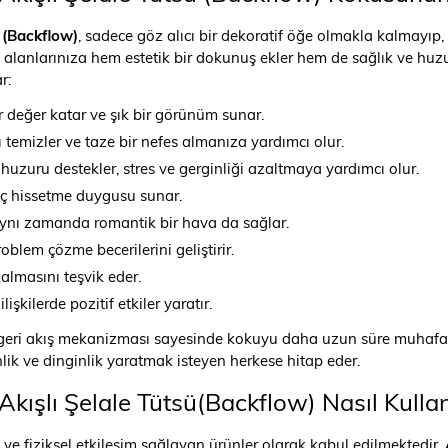
 (Backflow)
, sadece göz alıcı bir dekoratif öğe olmakla kalmayıp,
alanlarınıza hem estetik bir dokunuş ekler hem de sağlık ve huzu
r:
ir değer katar ve şık bir görünüm sunar.
 temizler ve taze bir nefes almanıza yardımcı olur.
 huzuru destekler, stres ve gerginliği azaltmaya yardımcı olur.
enç hissetme duygusu sunar.
aynı zamanda romantik bir hava da sağlar.
blem çözme becerilerini geliştirir.
lmasını teşvik eder.
işkilerde pozitif etkiler yaratır.
geri akış mekanizması sayesinde kokuyu daha uzun süre muhafaza e
nlik ve dinginlik yaratmak isteyen herkese hitap eder.
ışlı Şelale Tütsü(Backflow) Nasıl Kullanı
ve fiziksel etkileşim sağlayan ürünler olarak kabul edilmektedir.