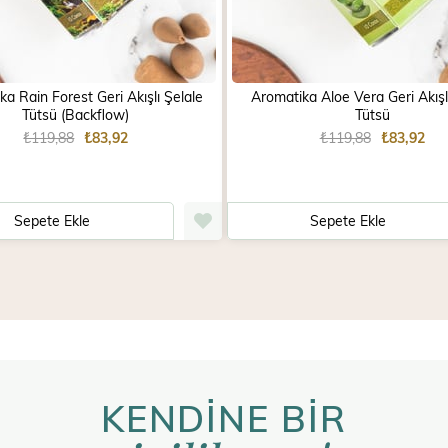
a Rain Forest Geri Akışlı Şelale
Aromatika Aloe Vera Geri Akışl
Tütsü (Backflow)
Tütsü
₺119,88
₺83,92
₺119,88
₺83,92
Sepete Ekle
Sepete Ekle
KENDİNE BİR