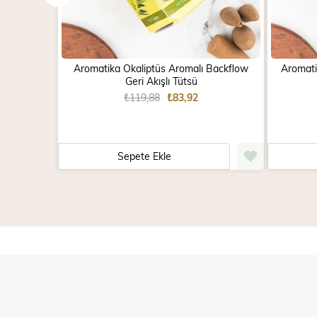
Aromatika Okaliptüs Aromalı Backflow
Aromatik
Geri Akışlı Tütsü
₺119,88
₺83,92
Sepete Ekle