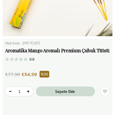
Stok Kodu
(FRT-TC207)
Aromatika Mango Aromalı Premium Çubuk Tütsü:
0.0
₺77,98
₺54,59
30