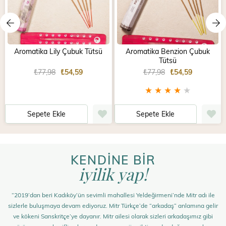
Aromatika Lily Çubuk Tütsü
Aromatika Benzion Çubuk
Tütsü
₺77,98
₺54,59
₺77,98
₺54,59
★
★
★
★
★
Sepete Ekle
Sepete Ekle
KENDİNE BİR
iyilik yap!
“2019’dan beri Kadıköy’ün sevimli mahallesi Yeldeğirmeni’nde Mitr adı ile
sizlerle buluşmaya devam ediyoruz. Mitr Türkçe’de “arkadaş” anlamına gelir
ve kökeni Sanskritçe’ye dayanır. Mitr ailesi olarak sizleri arkadaşımız gibi