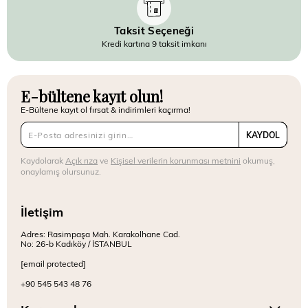
Taksit Seçeneği
Kredi kartına 9 taksit imkanı
E-bültene kayıt olun!
E-Bültene kayıt ol fırsat & indirimleri kaçırma!
KAYDOL
Kaydolarak
Açık rıza
ve
Kişisel verilerin korunması metnini
okumuş,
onaylamış olursunuz.
İletişim
Adres: Rasimpaşa Mah. Karakolhane Cad.
No: 26-b Kadıköy / İSTANBUL
[email protected]
+90 545 543 48 76