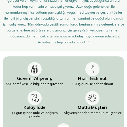
görüyor ve en keyifli anlarınızdan, en enerjiye ihtiyaç duyduğunuz anlara
kadar hep yanınızda olmaya çalışıyoruz. Uzak doğu gelenekleri ile
harmanlanmış hissiyatların paylaşıldığı; yoga, meditasyon ve çeşitli ritüeller
ile ilgili bilgi alışverişinin yapıldığı ortamların en samimi ve doğal olanı olmak
için çalışıyoruz. Tüm dünyada çeşitli zamanlarda benimsenmiş geleneklere ve
bu geleneklere ait ürünlere ulaşmanız için geniş ürün yelpazemiz ile hem
mağazamızda, hem web sitemizde sizlerle buluşmaya devam edeceğiz.
Arkadaşınız hep burada olacak…”
Güvenli Alışveriş
Hızlı Teslimat
SSL sertifikası ile bilgileriniz güvende
1-3 iş günü içinde teslimat
Kolay İade
Mutlu Müşteri
14 gün içinde iade ve değişim
Alışverişlerinden memnun müşteriler
garantisi