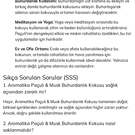
Buhurdanlık Kullanımı:
Buhurdanlığın üst kısmına su ekleyin ve
birkaç damla buhurdanlık kokusunu ekleyin. Buharlaşarak
odanızı saran kokusuyla ortamın havasını değiştirecektir.
Meditasyon ve Yoga:
Yoga veya meditasyon sırasında bu
kokuyu kullanarak zihin ve beden bütünlüğünü artırabilirsiniz.
Paçuli'nin dengeleyici etkisi ve miskin rahatlatıcı özellikleri, bu tür
uygulamalar için harikadır.
Ev ve Ofis Ortamı:
Evde veya ofiste kullanabileceğiniz bu
kokunun, ortamda rahatlatıcı bir hava yaratması için
buhurdanlık ya da difüzörle kullanmak ideal olacaktır. Yalnızca
evinizi değil, çalışma alanınızı da canlandırır.
Sıkça Sorulan Sorular (SSS)
1. Aromatika Paçuli & Musk Buhurdanlık Kokusu sağlık
açısından zararlı mı?
Hayır, Aromatika Paçuli & Musk Buhurdanlık Kokusu tamamen doğal,
bitkisel içeriklerden üretilmiştir ve sağlık açısından hiçbir zararı yoktur.
Ancak, doğru şekilde kullanılması önerilir.
2. Aromatika Paçuli & Musk Buhurdanlık Kokusu nasıl
saklanmalıdır?