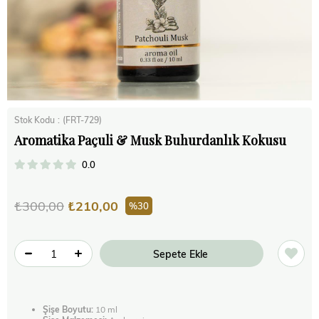
Stok Kodu
(FRT-729)
Aromatika Paçuli & Musk Buhurdanlık Kokusu
0.0
₺300,00
₺210,00
30
Şişe Boyutu:
10 ml