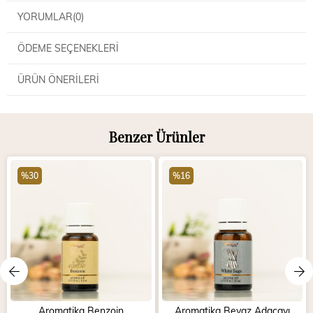
YORUMLAR
(0)
ÖDEME SEÇENEKLERI
ÜRÜN ÖNERILERI
Benzer Ürünler
%30
%16
Aromatika Benzoin
Aromatika Beyaz Adaçayı