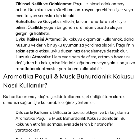
Zihinsel Netlik ve Odaklanma:
Paçuli, zihinsel odaklanmayı
artırır. Bu koku, uzun süreli konsantrasyon gerektiren işler veya
meditasyon seansları için idealdir.
Rahatlatıcı ve Gevşetici:
Miskin, kasları rahatlatan etkisiyle
bilinir. Özellikle yoğun bir günün ardından vücutta oluşan
gerginliği hafifletir.
Uyku Kalitesini Artırma:
Bu kokuyu akşamları kullanmak, daha
huzurlu ve derin bir uyku uyumanıza yardımcı olabilir. Paçuli'nin
sakinleştirici etkisi, uyku düzeninizi dengelemeye destek olur.
Huzurlu Atmosfer:
Hem evde hem de ofiste, ortamın havasını
değiştiren bu koku, misafirlerinizi ağırlarken veya yalnız başınıza
rahatlatıcı bir atmosfer yaratırken kullanılabilir.
Aromatika Paçuli & Musk Buhurdanlık Kokusu
Nasıl Kullanılır?
Bu harika aromayı doğru şekilde kullanmak, etkinliğini tam olarak
almanızı sağlar. İşte kullanabileceğiniz yöntemler:
Difüzörle Kullanım:
Diffüzörünüze su ekleyin ve birkaç damla
Aromatika Paçuli & Musk Buhurdanlık Kokusu damlatın. Bu
kokunun etrafını sarması, evinizde ferah bir atmosfer
yaratacaktır.