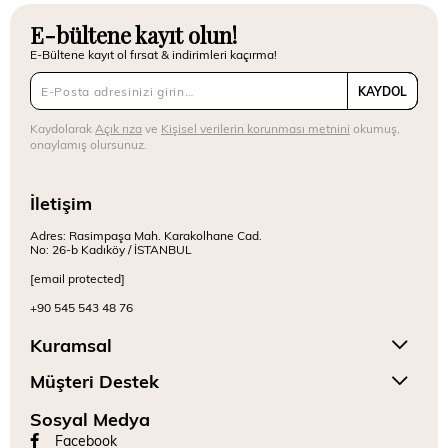
E-bültene kayıt olun!
E-Bültene kayıt ol fırsat & indirimleri kaçırma!
KAYDOL
Kaydolarak
Açık rıza
ve
Kişisel verilerin korunması metnini
okumuş,
onaylamış olursunuz.
İletişim
Adres: Rasimpaşa Mah. Karakolhane Cad.
No: 26-b Kadıköy / İSTANBUL
[email protected]
+90 545 543 48 76
Kuramsal
Müşteri Destek
Sosyal Medya
Facebook