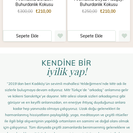
Buhurdanlık Kokusu
Buhurdanlık Kokusu
₺300,00
₺210,00
₺250,00
₺210,00
Sepete Ekle
Sepete Ekle
KENDİNE BİR
iyilik yap!
“2019’dan beri Kadıköy’ün sevimli mahallesi Yeldeğirmeni’nde Mitr adı ile
sizlerle buluşmaya devam ediyoruz. Mitr Türkçe’de “arkadaş” anlamına gelir
ve kökeni Sanskritçe’ye dayanır. Mitr ailesi olarak sizleri arkadaşımız gibi
görüyor ve en keyifli anlarınızdan, en enerjiye ihtiyaç duyduğunuz anlara
kadar hep yanınızda olmaya çalışıyoruz. Uzak doğu gelenekleri ile
harmanlanmış hissiyatların paylaşıldığı; yoga, meditasyon ve çeşitli ritüeller
ile ilgili bilgi alışverişinin yapıldığı ortamların en samimi ve doğal olanı olmak
için çalışıyoruz. Tüm dünyada çeşitli zamanlarda benimsenmiş geleneklere ve