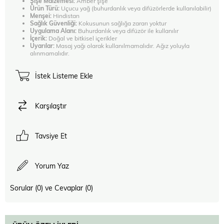
Şişe Malzemesi:
Amber şişe
Ürün Türü:
Uçucu yağ (buhurdanlık veya difüzörlerde kullanılabilir)
Menşei:
Hindistan
Sağlık Güvenliği:
Kokusunun sağlığa zararı yoktur
Uygulama Alanı:
Buhurdanlık veya difüzör ile kullanılır
İçerik:
Doğal ve bitkisel içerikler
Uyarılar:
Masaj yağı olarak kullanılmamalıdır. Ağız yoluyla
alınmamalıdır.
İstek Listeme Ekle
Karşılaştır
Tavsiye Et
Yorum Yaz
Sorular (0) ve Cevaplar (0)