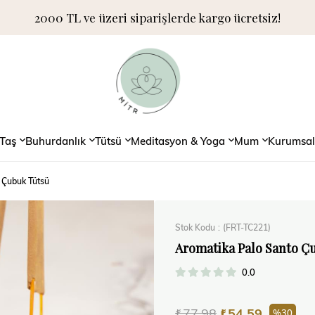
2000 TL ve üzeri siparişlerde kargo ücretsiz!
Taş
Buhurdanlık
Tütsü
Meditasyon & Yoga
Mum
Kurumsal
 Çubuk Tütsü
Stok Kodu
(FRT-TC221)
Aromatika Palo Santo Ç
0.0
₺77,98
₺54,59
30