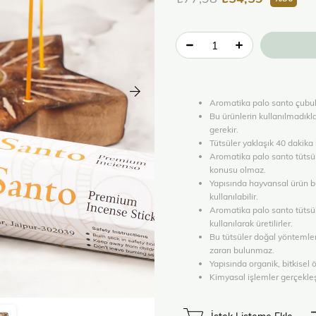
Aromatika palo santo çubuk 
Bu ürünlerin kullanılmadık
gerekir.
Tütsüler yaklaşık 40 dakika 
Aromatika palo santo tütsül
konusu olmaz.
Yapısında hayvansal ürün 
kullanılabilir.
Aromatika palo santo tütsül
kullanılarak üretilirler.
Bu tütsüler doğal yöntemler 
zararı bulunmaz.
Yapısında organik, bitkisel
Kimyasal işlemler gerçekleş