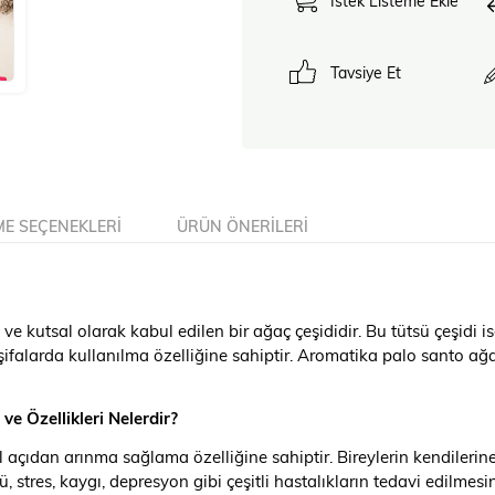
İstek Listeme Ekle
Tavsiye Et
E SEÇENEKLERI
ÜRÜN ÖNERILERI
kutsal olarak kabul edilen bir ağaç çeşididir. Bu tütsü çeşidi ise 
ifalarda kullanılma özelliğine sahiptir. Aromatika palo santo ağac
 Özellikleri Nelerdir?
 açıdan arınma sağlama özelliğine sahiptir. Bireylerin kendileri
, stres, kaygı, depresyon gibi çeşitli hastalıkların tedavi edilmesin