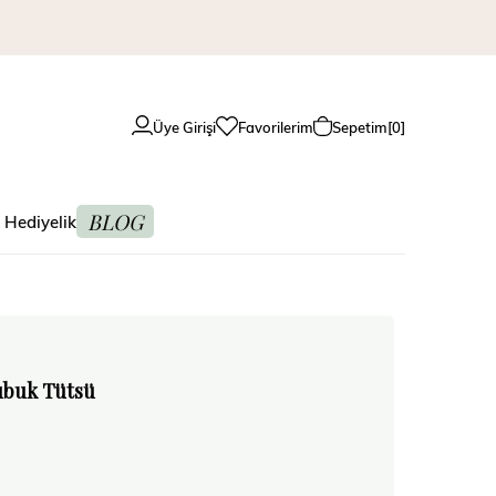
Üye Girişi
Favorilerim
Sepetim
0
BLOG
 Hediyelik
ubuk Tütsü