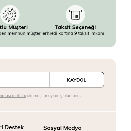
tlu Müşteri
Taksit Seçeneği
inden memnun müşteriler
Kredi kartına 9 taksit imkanı
KAYDOL
runması metnini
okumuş, onaylamış olursunuz.
ri Destek
Sosyal Medya