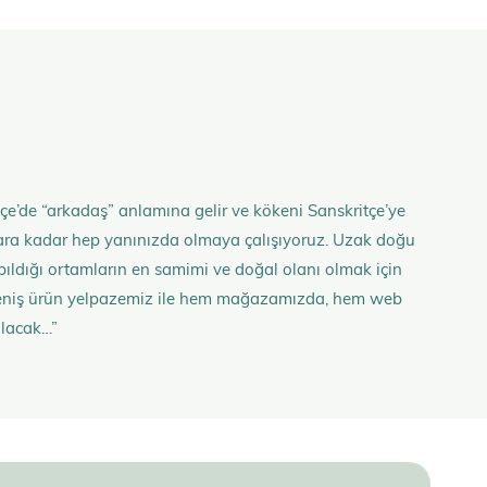
çe’de “arkadaş” anlamına gelir ve kökeni Sanskritçe’ye
anlara kadar hep yanınızda olmaya çalışıyoruz. Uzak doğu
 yapıldığı ortamların en samimi ve doğal olanı olmak için
n geniş ürün yelpazemiz ile hem mağazamızda, hem web
olacak…”