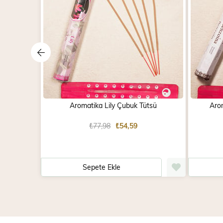
Aromatika Lily Çubuk Tütsü
Aro
₺77,98
₺54,59
Sepete Ekle