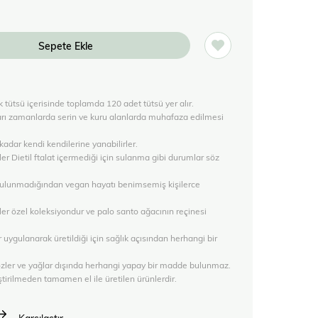
tütsü içerisinde toplamda 120 adet tütsü yer alır.
ları zamanlarda serin ve kuru alanlarda muhafaza edilmesi
kadar kendi kendilerine yanabilirler.
er Dietil ftalat içermediği için sulanma gibi durumlar söz
bulunmadığından vegan hayatı benimsemiş kişilerce
er özel koleksiyondur ve palo santo ağacının reçinesi
uygulanarak üretildiği için sağlık açısından herhangi bir
 özler ve yağlar dışında herhangi yapay bir madde bulunmaz.
tirilmeden tamamen el ile üretilen ürünlerdir.