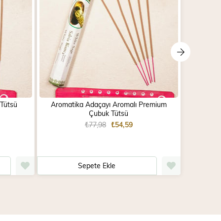
 Tütsü
Aromatika Adaçayı Aromalı Premium
Aro
Çubuk Tütsü
₺77,98
₺54,59
Sepete Ekle