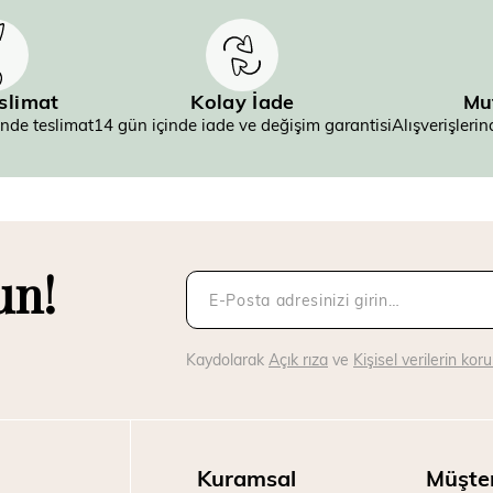
eslimat
Kolay İade
Mu
inde teslimat
14 gün içinde iade ve değişim garantisi
Alışverişler
un!
Kaydolarak
Açık rıza
ve
Kişisel verilerin ko
Kuramsal
Müşte