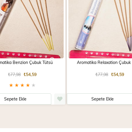
matika Benzion Çubuk Tütsü
Aromatika Relaxation Çubuk
₺77,98
₺54,59
₺77,98
₺54,59
★
★
★
★
★
Sepete Ekle
Sepete Ekle