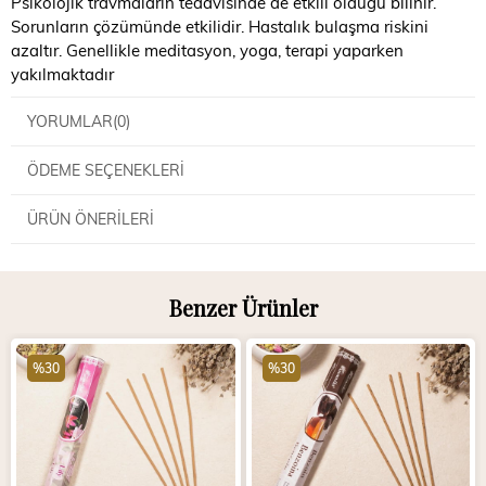
Psikolojik travmaların tedavisinde de etkili olduğu bilinir.
Sorunların çözümünde etkilidir. Hastalık bulaşma riskini
azaltır. Genellikle meditasyon, yoga, terapi yaparken
yakılmaktadır
YORUMLAR
(0)
ÖDEME SEÇENEKLERI
ÜRÜN ÖNERILERI
Benzer Ürünler
%30
%30