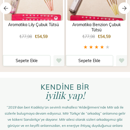
Aromatika Lily Çubuk Tütsü
Aromatika Benzion Çubuk
Tütsü
₺77,98
₺54,59
₺77,98
₺54,59
★
★
★
★
★
Sepete Ekle
Sepete Ekle
KENDİNE BİR
iyilik yap!
“2019’dan beri Kadıköy’ün sevimli mahallesi Yeldeğirmeni’nde Mitr adı ile
sizlerle buluşmaya devam ediyoruz. Mitr Türkçe’de “arkadaş” anlamına gelir
ve kökeni Sanskritçe’ye dayanır. Mitr ailesi olarak sizleri arkadaşımız gibi
görüyor ve en keyifli anlarınızdan, en enerjiye ihtiyaç duyduğunuz anlara