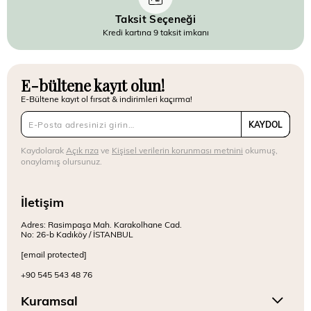
Taksit Seçeneği
Kredi kartına 9 taksit imkanı
E-bültene kayıt olun!
E-Bültene kayıt ol fırsat & indirimleri kaçırma!
KAYDOL
Kaydolarak
Açık rıza
ve
Kişisel verilerin korunması metnini
okumuş,
onaylamış olursunuz.
İletişim
Adres: Rasimpaşa Mah. Karakolhane Cad.
No: 26-b Kadıköy / İSTANBUL
[email protected]
+90 545 543 48 76
Kuramsal