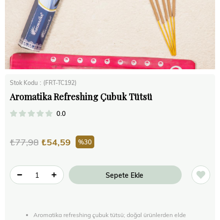
Stok Kodu
(FRT-TC192)
Aromatika Refreshing Çubuk Tütsü
0.0
₺77,98
₺54,59
30
Aromatika refreshing çubuk tütsü; doğal ürünlerden elde