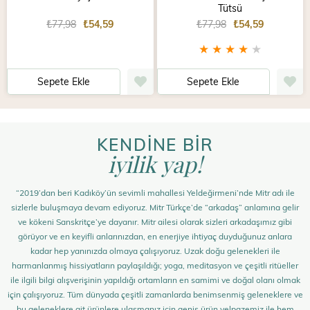
Tütsü
₺77,98
₺54,59
₺77,98
₺54,59
★
★
★
★
★
Sepete Ekle
Sepete Ekle
KENDİNE BİR
iyilik yap!
“2019’dan beri Kadıköy’ün sevimli mahallesi Yeldeğirmeni’nde Mitr adı ile
sizlerle buluşmaya devam ediyoruz. Mitr Türkçe’de “arkadaş” anlamına gelir
ve kökeni Sanskritçe’ye dayanır. Mitr ailesi olarak sizleri arkadaşımız gibi
görüyor ve en keyifli anlarınızdan, en enerjiye ihtiyaç duyduğunuz anlara
kadar hep yanınızda olmaya çalışıyoruz. Uzak doğu gelenekleri ile
harmanlanmış hissiyatların paylaşıldığı; yoga, meditasyon ve çeşitli ritüeller
ile ilgili bilgi alışverişinin yapıldığı ortamların en samimi ve doğal olanı olmak
için çalışıyoruz. Tüm dünyada çeşitli zamanlarda benimsenmiş geleneklere ve
bu geleneklere ait ürünlere ulaşmanız için geniş ürün yelpazemiz ile hem