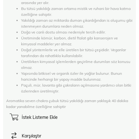
arasında yer alır.
Bu tütsü yakıldığı zaman ortama mistik ve ruhani bir hava katma
özelliğine sahiptir.
Yakıldığı zaman az miktarda duman çıkardığından is oluşumu gibi
istenmeyen durumlara neden olmaz.
Doğa ve canlı dostu olması nedeniyle tercih edilir.
Üretiminde kömür, karbon, dietil ftalat gibi kanserojen ve
kimyasal maddeler yer almaz.
Doğal yöntemlerle ve elle üretilen bir tütsü çeşididir. Veganlar
tarafından da rahatlıkla kullanılabilir.
Üretilirken kimyasal işlemlerden geçirilme durumları söz konusu
olmaz.
Yapısında bitkisel ve organik özler ile yağlar bulunur. Bunun
haricinde herhangi bir yapay madde bulunmaz.
Paçuli, mür, lavanta gibi çakraların açılmasına yardımcı olan bitki
özlerinden üretilmiştir.
Aromatika seven chakra çubuk tütsü yakıldığı zaman yaklaşık 40 dakika
kadar yanabilme özelliğine sahiptir
İstek Listeme Ekle
Karşılaştır