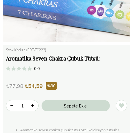
Stok Kodu
(FRT-TC222)
Aromatika Seven Chakra Çubuk Tütsü:
0.0
₺77,98
₺54,59
30
Aromatika seven chakra çubuk tütsü özel koleksiyon tütsüler