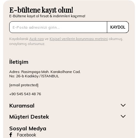
E-bültene kayıt olun!
E-Bültene kayıt ol fırsat & indirimleri kaçırma!
KAYDOL
Kaydolarak
Açık rıza
ve
Kişisel verilerin korunması metnini
okumuş,
onaylamış olursunuz.
İletişim
Adres: Rasimpaşa Mah. Karakolhane Cad.
No: 26-b Kadıköy / İSTANBUL
[email protected]
+90 545 543 48 76
Kuramsal
Müşteri Destek
Sosyal Medya
Facebook