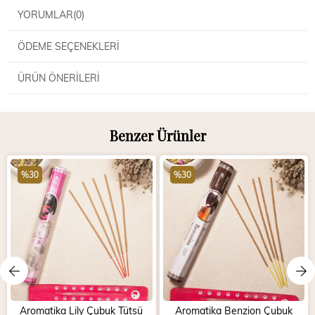
YORUMLAR
(0)
ÖDEME SEÇENEKLERI
ÜRÜN ÖNERILERI
Benzer Ürünler
%30
%30
Aromatika Lily Çubuk Tütsü
Aromatika Benzion Çubuk