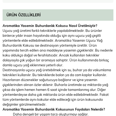
ÜRÜN ÖZELLIKLERI
Aromatika Yasemin Buhurdanlık Kokusu Nasıl Üretilmiştir?
Uçucu yağ üretimi farklı tekniklerle yapılabilmektedir. Bu ürünler
binlerce yıldır insan hayatında olduğu için aynı uçucu yağ çeşitli
yöntemlerle elde edilebilmektedir. Aromatika Yasemin Uçucu Yağ
Buhurdanlık Kokusu ise destinasyon yöntemiyle üretilir. Ürün
yapımında tercih edilen ana maddeyse yasemin çiçekleridir. Bu nedenle
koku oldukça doğal ve ferahlatıcıdır. Ancak kullanılan teknikler
dolayısıyla çok yoğun bir aromaya sahiptir. Ürün kullanımında birkaç
damla uçucu yağ eklenmesi yeterli olur.
Destinasyonla uçucu yağ üretebilmek için su, buhar ya da vakumlama
teknikleri kullanılır. Bu tekniklerde balon ya da cam kaplar kullanılır.
Hazırlanan düzenekler soğutucuya bağlanır ve içine yasemin
çiçeklerinden alınan özler eklenir. Buharla üretimde az miktarda yağ
çıksa da işlem hemen hemen 6 saat içinde tamamlanmış olur. Diğer
yöntemlerdeyse daha çok miktarda ürün elde edilebilmektedir. Fakat
tüm yöntemlerde aynı kokular elde edileceği için ürün kokusunda
değişimler görülmemektedir.
Aromatika Yasemin Buhurdanlık Kokusunun
Faydaları Nelerdir?
Daha dengeli bir yaşam tarzı oluşturmayı sağlar.