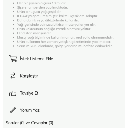
Her bir şişenin ölçüsü 10 ml’dir.
Şişeler amberden yapılmaktadır.
Ürün bir uçucu yağ çeşididir.
IFRAA’ya göre üretilmiştir, kaliteli içeriklere sahiptir.
Buhurdanlık veya difüzörlerde kullanılır.
Yağ içerisinde yalnızca bitkisel materyaller yer alır.
Ürün kokusunun sağlığa zararlı bir etkisi yoktur.
Hindistan menşeilidir.
Masaj yağı biçiminde kullanılmamalı, oral yolla alınmamalıdır.
Ürün kullanımı her zaman yetişkin gözetiminde yapılmalıdır.
Serin ve kuru alanlarda, gölge yerlerde muhafaza edilmelidir.
İstek Listeme Ekle
Karşılaştır
Tavsiye Et
Yorum Yaz
Sorular (0) ve Cevaplar (0)