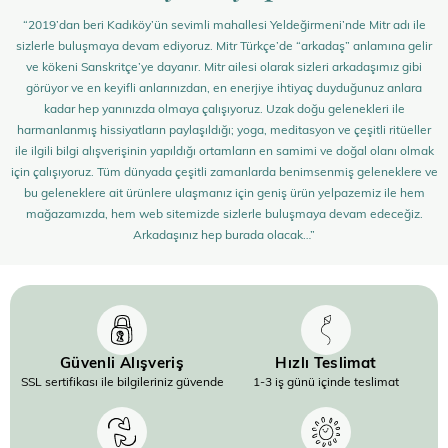
“2019’dan beri Kadıköy’ün sevimli mahallesi Yeldeğirmeni’nde Mitr adı ile
sizlerle buluşmaya devam ediyoruz. Mitr Türkçe’de “arkadaş” anlamına gelir
ve kökeni Sanskritçe’ye dayanır. Mitr ailesi olarak sizleri arkadaşımız gibi
görüyor ve en keyifli anlarınızdan, en enerjiye ihtiyaç duyduğunuz anlara
kadar hep yanınızda olmaya çalışıyoruz. Uzak doğu gelenekleri ile
harmanlanmış hissiyatların paylaşıldığı; yoga, meditasyon ve çeşitli ritüeller
ile ilgili bilgi alışverişinin yapıldığı ortamların en samimi ve doğal olanı olmak
için çalışıyoruz. Tüm dünyada çeşitli zamanlarda benimsenmiş geleneklere ve
bu geleneklere ait ürünlere ulaşmanız için geniş ürün yelpazemiz ile hem
mağazamızda, hem web sitemizde sizlerle buluşmaya devam edeceğiz.
Arkadaşınız hep burada olacak…”
Güvenli Alışveriş
Hızlı Teslimat
SSL sertifikası ile bilgileriniz güvende
1-3 iş günü içinde teslimat