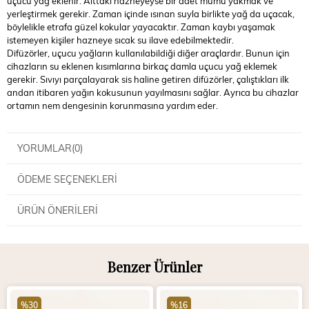
uçucu yağ eklenir. Alttaki hazneyeyse bir adet mumu yakmak ve
yerleştirmek gerekir. Zaman içinde ısınan suyla birlikte yağ da uçacak,
böylelikle etrafa güzel kokular yayacaktır. Zaman kaybı yaşamak
istemeyen kişiler hazneye sıcak su ilave edebilmektedir.
Difüzörler, uçucu yağların kullanılabildiği diğer araçlardır. Bunun için
cihazların su eklenen kısımlarına birkaç damla uçucu yağ eklemek
gerekir. Sıvıyı parçalayarak sis haline getiren difüzörler, çalıştıkları ilk
andan itibaren yağın kokusunun yayılmasını sağlar. Ayrıca bu cihazlar
ortamın nem dengesinin korunmasına yardım eder.
YORUMLAR
(0)
ÖDEME SEÇENEKLERI
ÜRÜN ÖNERILERI
Benzer Ürünler
%30
%16