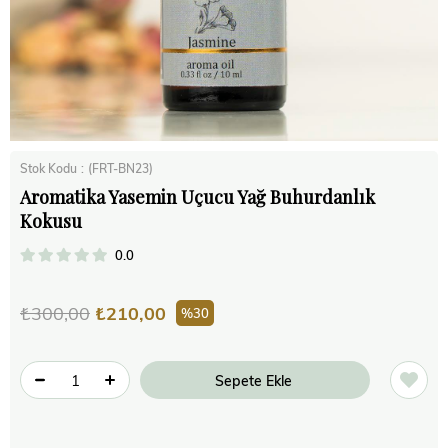
Stok Kodu
(FRT-BN23)
Aromatika Yasemin Uçucu Yağ Buhurdanlık
Kokusu
0.0
₺300,00
₺210,00
30