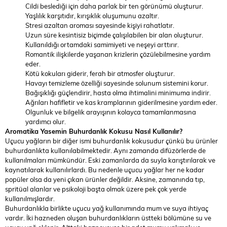
Cildi beslediği için daha parlak bir ten görünümü oluşturur.
Yaşlılık karşıtıdır, kırışıklık oluşumunu azaltır.
Stresi azaltan aroması sayesinde kişiyi rahatlatır.
Uzun süre kesintisiz biçimde çalışılabilen bir alan oluşturur.
Kullanıldığı ortamdaki samimiyeti ve neşeyi arttırır.
Romantik ilişkilerde yaşanan krizlerin çözülebilmesine yardım
eder.
Kötü kokuları giderir, ferah bir atmosfer oluşturur.
Havayı temizleme özelliği sayesinde solunum sistemini korur.
Bağışıklığı güçlendirir, hasta olma ihtimalini minimuma indirir.
Ağrıları hafifletir ve kas kramplarının giderilmesine yardım eder.
Olgunluk ve bilgelik arayışının kolayca tamamlanmasına
yardımcı olur.
Aromatika Yasemin Buhurdanlık Kokusu
Nasıl Kullanılır?
Uçucu yağların bir diğer ismi buhurdanlık kokusudur çünkü bu ürünler
buhurdanlıkta kullanılabilmektedir. Aynı zamanda difüzörlerde de
kullanılmaları mümkündür. Eski zamanlarda da suyla karıştırılarak ve
kaynatılarak kullanılırlardı. Bu nedenle uçucu yağlar her ne kadar
popüler olsa da yeni çıkan ürünler değildir. Aksine, zamanında tıp,
spritüal alanlar ve psikoloji başta olmak üzere pek çok yerde
kullanılmışlardır.
Buhurdanlıkla birlikte uçucu yağ kullanımında mum ve suya ihtiyaç
vardır. İki hazneden oluşan buhurdanlıkların üstteki bölümüne su ve