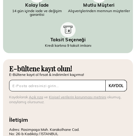
Kolay İade
Mutlu Müşteri
14 gün içinde iade ve değişim
Alışverişlerinden memnun müşteriler
garantisi
Taksit Seçeneği
Kredi kartına 9 taksit imkanı
E-bültene kayıt olun!
E-Bültene kayıt ol fırsat & indirimleri kaçırma!
KAYDOL
Kaydolarak
Açık rıza
ve
Kişisel verilerin korunması metnini
okumuş,
onaylamış olursunuz.
İletişim
Adres: Rasimpaşa Mah. Karakolhane Cad.
No: 26-b Kadıköy / İSTANBUL