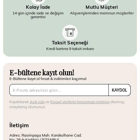
Kolay İade
Mutlu Müşteri
14 gün içinde iade ve değişim
Alışverişlerinden memnun müşteriler
garantisi
Taksit Seçeneği
Kredi kartına 9 taksit imkanı
E-bültene kayıt olun!
E-Bültene kayıt ol fırsat & indirimleri kaçırma!
KAYDOL
Kaydolarak
Açık rıza
ve
Kişisel verilerin korunması metnini
okumuş,
onaylamış olursunuz.
İletişim
Adres: Rasimpaşa Mah. Karakolhane Cad.
No: 26-b Kadıköy / İSTANBUL