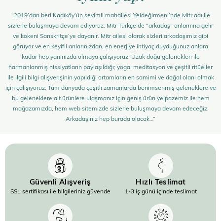
“2019’dan beri Kadıköy’ün sevimli mahallesi Yeldeğirmeni’nde Mitr adı ile
sizlerle buluşmaya devam ediyoruz. Mitr Türkçe’de “arkadaş” anlamına gelir
ve kökeni Sanskritçe’ye dayanır. Mitr ailesi olarak sizleri arkadaşımız gibi
görüyor ve en keyifli anlarınızdan, en enerjiye ihtiyaç duyduğunuz anlara
kadar hep yanınızda olmaya çalışıyoruz. Uzak doğu gelenekleri ile
harmanlanmış hissiyatların paylaşıldığı; yoga, meditasyon ve çeşitli ritüeller
ile ilgili bilgi alışverişinin yapıldığı ortamların en samimi ve doğal olanı olmak
için çalışıyoruz. Tüm dünyada çeşitli zamanlarda benimsenmiş geleneklere ve
bu geleneklere ait ürünlere ulaşmanız için geniş ürün yelpazemiz ile hem
mağazamızda, hem web sitemizde sizlerle buluşmaya devam edeceğiz.
Arkadaşınız hep burada olacak…”
Güvenli Alışveriş
Hızlı Teslimat
SSL sertifikası ile bilgileriniz güvende
1-3 iş günü içinde teslimat