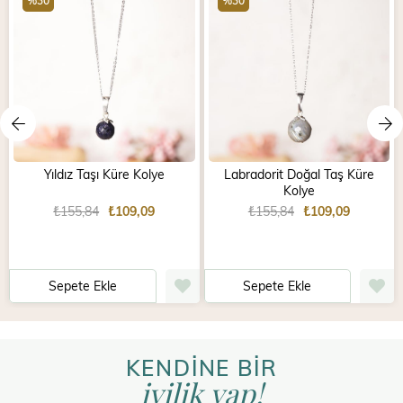
%30
%30
Yıldız Taşı Küre Kolye
Labradorit Doğal Taş Küre
Kolye
₺155,84
₺109,09
₺155,84
₺109,09
Sepete Ekle
Sepete Ekle
KENDİNE BİR
iyilik yap!