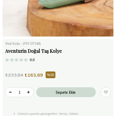
Stok Kodu
(FRT-DT348)
Aventurin Doğal Taş Kolye
0.0
₺233,84
₺163,69
30
Ürünün uyumlu gezegenleri: Venüs, Satürn