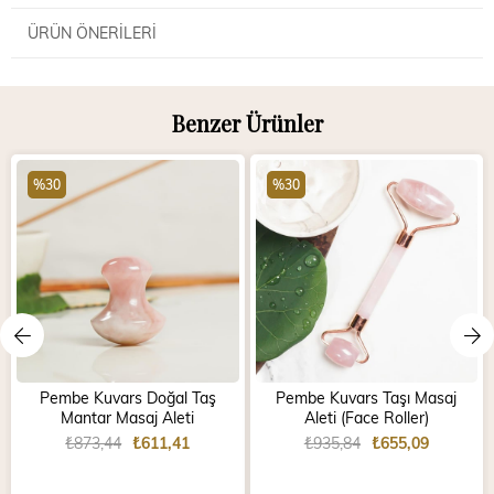
ÜRÜN ÖNERILERI
Benzer Ürünler
%30
%30
Pembe Kuvars Doğal Taş
Pembe Kuvars Taşı Masaj
Mantar Masaj Aleti
Aleti (Face Roller)
₺873,44
₺611,41
₺935,84
₺655,09