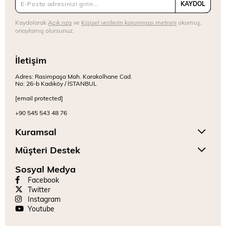
KAYDOL
Kaydolarak
Açık rıza
ve
Kişisel verilerin korunması metnini
okumuş,
onaylamış olursunuz.
İletişim
Adres: Rasimpaşa Mah. Karakolhane Cad.
No: 26-b Kadıköy / İSTANBUL
[email protected]
+90 545 543 48 76
Kuramsal
Müşteri Destek
Sosyal Medya
Facebook
Twitter
Instagram
Youtube