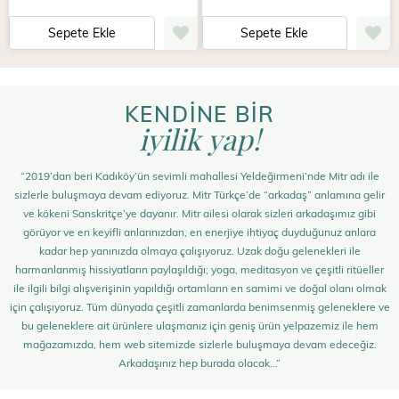
Sepete Ekle
Sepete Ekle
KENDİNE BİR
iyilik yap!
“2019’dan beri Kadıköy’ün sevimli mahallesi Yeldeğirmeni’nde Mitr adı ile
sizlerle buluşmaya devam ediyoruz. Mitr Türkçe’de “arkadaş” anlamına gelir
ve kökeni Sanskritçe’ye dayanır. Mitr ailesi olarak sizleri arkadaşımız gibi
görüyor ve en keyifli anlarınızdan, en enerjiye ihtiyaç duyduğunuz anlara
kadar hep yanınızda olmaya çalışıyoruz. Uzak doğu gelenekleri ile
harmanlanmış hissiyatların paylaşıldığı; yoga, meditasyon ve çeşitli ritüeller
ile ilgili bilgi alışverişinin yapıldığı ortamların en samimi ve doğal olanı olmak
için çalışıyoruz. Tüm dünyada çeşitli zamanlarda benimsenmiş geleneklere ve
bu geleneklere ait ürünlere ulaşmanız için geniş ürün yelpazemiz ile hem
mağazamızda, hem web sitemizde sizlerle buluşmaya devam edeceğiz.
Arkadaşınız hep burada olacak…”