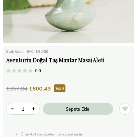
Stok Kodu
(FRT-DT248)
Aventurin Doğal Taş Mantar Masaj Aleti
0.0
₺857,84
₺600,49
30
Ürün 4x4 cm ölçülerinden yapılmıştır.