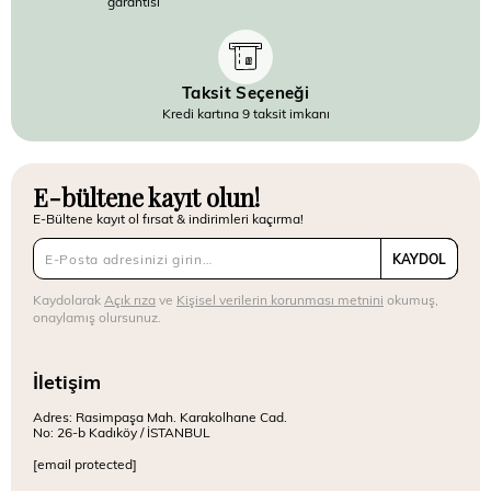
garantisi
Taksit Seçeneği
Kredi kartına 9 taksit imkanı
E-bültene kayıt olun!
E-Bültene kayıt ol fırsat & indirimleri kaçırma!
KAYDOL
Kaydolarak
Açık rıza
ve
Kişisel verilerin korunması metnini
okumuş,
onaylamış olursunuz.
İletişim
Adres: Rasimpaşa Mah. Karakolhane Cad.
No: 26-b Kadıköy / İSTANBUL
[email protected]