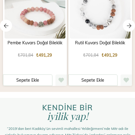
Pembe Kuvars Doğal Bileklik
Rutil Kuvars Doğal Bileklik
₺701,84
₺491,29
₺701,84
₺491,29
Sepete Ekle
Sepete Ekle
KENDİNE BİR
iyilik yap!
“2019’dan beri Kadıköy’ün sevimli mahallesi Yeldeğirmeni’nde Mitr adı ile
sizlerle buluşmaya devam ediyoruz. Mitr Türkçe’de “arkadaş” anlamına gelir