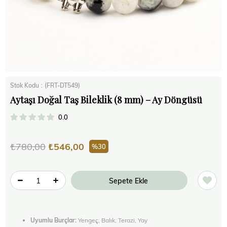
Stok Kodu
(FRT-DT549)
Aytaşı Doğal Taş Bileklik (8 mm) – Ay Döngüsü
0.0
₺780,00
₺546,00
30
Uyumlu Burçlar:
Yengeç, Balık, Terazi, Yay