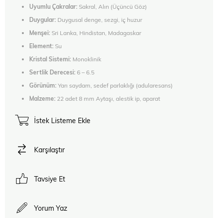
Uyumlu Çakralar:
Sakral, Alın (Üçüncü Göz)
Duygular:
Duygusal denge, sezgi, iç huzur
Menşei:
Sri Lanka, Hindistan, Madagaskar
Element:
Su
Kristal Sistemi:
Monoklinik
Sertlik Derecesi:
6 – 6.5
Görünüm:
Yarı saydam, sedef parlaklığı (adularesans)
Malzeme:
22 adet 8 mm Aytaşı, alestik ip, aparat
İstek Listeme Ekle
Karşılaştır
Tavsiye Et
Yorum Yaz