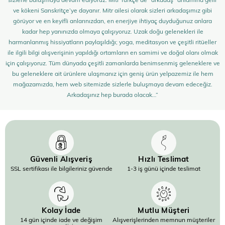
ve kökeni Sanskritçe’ye dayanır. Mitr ailesi olarak sizleri arkadaşımız gibi
görüyor ve en keyifli anlarınızdan, en enerjiye ihtiyaç duyduğunuz anlara
kadar hep yanınızda olmaya çalışıyoruz. Uzak doğu gelenekleri ile
harmanlanmış hissiyatların paylaşıldığı; yoga, meditasyon ve çeşitli ritüeller
ile ilgili bilgi alışverişinin yapıldığı ortamların en samimi ve doğal olanı olmak
için çalışıyoruz. Tüm dünyada çeşitli zamanlarda benimsenmiş geleneklere ve
bu geleneklere ait ürünlere ulaşmanız için geniş ürün yelpazemiz ile hem
mağazamızda, hem web sitemizde sizlerle buluşmaya devam edeceğiz.
Arkadaşınız hep burada olacak…”
Güvenli Alışveriş
Hızlı Teslimat
SSL sertifikası ile bilgileriniz güvende
1-3 iş günü içinde teslimat
Kolay İade
Mutlu Müşteri
14 gün içinde iade ve değişim
Alışverişlerinden memnun müşteriler