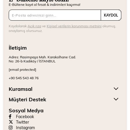
E-Bültene kayıt ol fırsat & indirimleri kaçırma!
KAYDOL
Kaydolarak
Açık rıza
ve
Kişisel verilerin korunması metnini
okumuş,
onaylamış olursunuz.
İletişim
Adres: Rasimpaşa Mah. Karakolhane Cad.
No: 26-b Kadıköy / İSTANBUL
[email protected]
+90 545 543 48 76
Kuramsal
Müşteri Destek
Sosyal Medya
Facebook
Twitter
Instagram