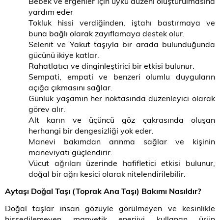
Bebek ve ergenler için uyku düzeni oluşturulmasına
yardım eder
Tokluk hissi verdiğinden, iştahı bastırmaya ve
buna bağlı olarak zayıflamaya destek olur.
Selenit ve Yakut taşıyla bir arada bulunduğunda
gücünü ikiye katlar.
Rahatlatıcı ve dinginleştirici bir etkisi bulunur.
Sempati, empati ve benzeri olumlu duyguların
açığa çıkmasını sağlar.
Günlük yaşamın her noktasında düzenleyici olarak
görev alır.
Alt karın ve üçüncü göz çakrasında oluşan
herhangi bir dengesizliği yok eder.
Manevi bakımdan arınma sağlar ve kişinin
maneviyatı güçlendirir.
Vücut ağrıları üzerinde hafifletici etkisi bulunur,
doğal bir ağrı kesici olarak nitelendirilebilir.
Aytaşı Doğal Taşı (Toprak Ana Taşı) Bakımı Nasıldır?
Doğal taşlar insan gözüyle görülmeyen ve kesinlikle
hissedilemeyen manyetik enerjiyi kullanan ürün