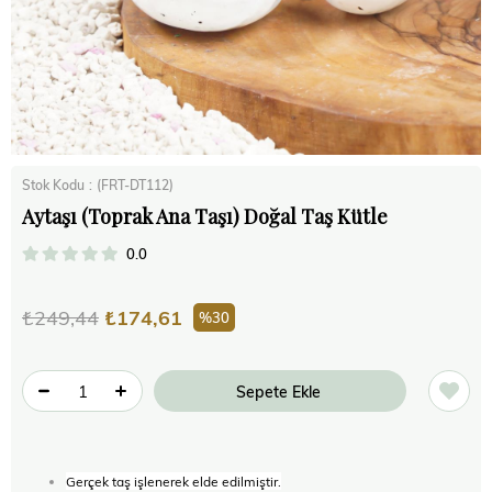
Stok Kodu
(FRT-DT112)
Aytaşı (Toprak Ana Taşı) Doğal Taş Kütle
0.0
₺249,44
₺174,61
30
Gerçek taş işlenerek elde edilmiştir.