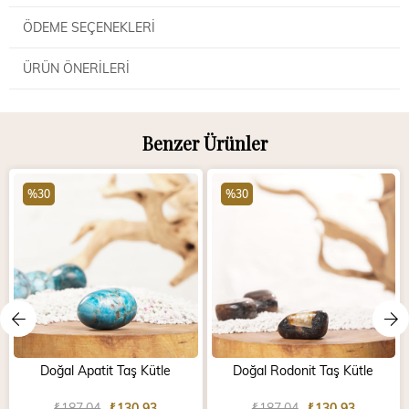
ÖDEME SEÇENEKLERI
ÜRÜN ÖNERILERI
Benzer Ürünler
%30
%30
Doğal Apatit Taş Kütle
Doğal Rodonit Taş Kütle
₺187,04
₺130,93
₺187,04
₺130,93