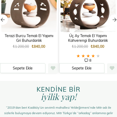
Terazi Burcu Temalı El Yapımı
Üç Ay Temalı El Yapımı
Gri Buhurdanlık
Kahverengi Buhurdanlık
₺1.200,00
₺840,00
₺1.200,00
₺840,00
★
★
★
★
★
8
Sepete Ekle
Sepete Ekle
KENDİNE BİR
iyilik yap!
“2019’dan beri Kadıköy’ün sevimli mahallesi Yeldeğirmeni’nde Mitr adı ile
sizlerle buluşmaya devam ediyoruz. Mitr Türkçe’de “arkadaş” anlamına gelir