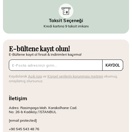
Taksit Seçeneği
Kredi kartına 9 taksit imkanı
E-bültene kayıt olun!
E-Bültene kayıt ol fırsat & indirimleri kaçırma!
KAYDOL
Kaydolarak
Açık rıza
ve
Kişisel verilerin korunması metnini
okumuş,
onaylamış olursunuz.
İletişim
Adres: Rasimpaşa Mah. Karakolhane Cad.
No: 26-b Kadıköy / İSTANBUL
[email protected]
+90 545 543 48 76