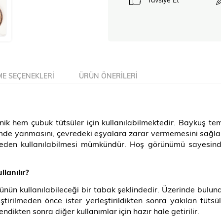
E SEÇENEKLERI
ÜRÜN ÖNERILERI
k hem çubuk tütsüler için kullanılabilmektedir. Baykuş tem
çimde yanmasını, çevredeki eşyalara zarar vermemesini sağlamak
rmeden kullanılabilmesi mümkündür. Hoş görünümü sayesin
lanılır?
ünün kullanılabileceği bir tabak şeklindedir. Üzerinde buluna
erleştirilmeden önce ister yerleştirildikten sonra yakılan t
dikten sonra diğer kullanımlar için hazır hale getirilir.