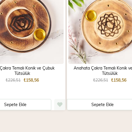
 Çakra Temalı Konik ve Çubuk
Anahata Çakra Temalı Konik v
Tütsülük
Tütsülük
₺226,51
₺158,56
₺226,51
₺158,56
Sepete Ekle
Sepete Ekle