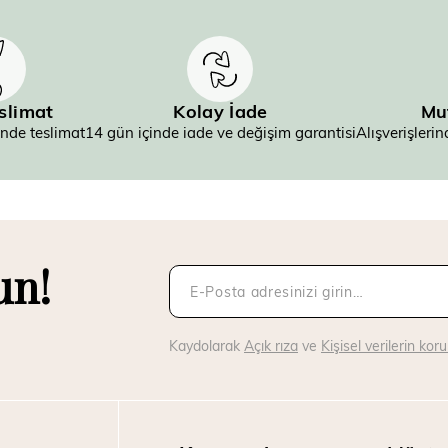
eslimat
Kolay İade
Mu
inde teslimat
14 gün içinde iade ve değişim garantisi
Alışverişler
un!
Kaydolarak
Açık rıza
ve
Kişisel verilerin ko