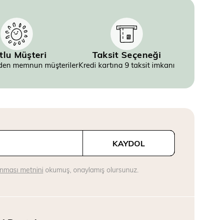
tlu Müşteri
Taksit Seçeneği
inden memnun müşteriler
Kredi kartına 9 taksit imkanı
KAYDOL
runması metnini
okumuş, onaylamış olursunuz.