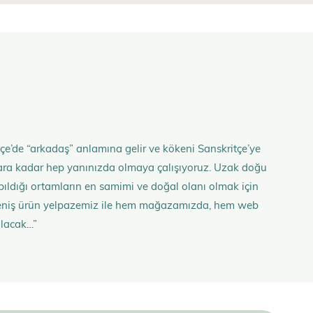
çe’de “arkadaş” anlamına gelir ve kökeni Sanskritçe’ye
anlara kadar hep yanınızda olmaya çalışıyoruz. Uzak doğu
 yapıldığı ortamların en samimi ve doğal olanı olmak için
n geniş ürün yelpazemiz ile hem mağazamızda, hem web
olacak…”