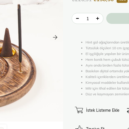
Hint gül ağaçlarından üreti
Tütsülük ölçüleri 10 cm (çap
El işçiliğiyle yapılan bir ürü
Hem konik hem çubuk tütsül
Aynı anda birden fazla tüts
Baskıları dijital ortamda ya
Kaliteli içeriklerden üretilm
Kimyasal maddeler kullanı
Mitr için ithal edilen bir tüts
Düz ve kaymayan zeminlerde 
İstek Listeme Ekle
Tavsiye Et