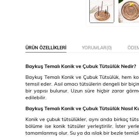
ÜRÜN ÖZELLIKLERI
YORUMLAR
(0)
ÖDEM
Baykuş Temalı Konik ve Çubuk Tütsülük Nedir?
Baykuş Temalı Konik ve Çubuk Tütsülük, hem koni
temsil eder. Asıl amacı tütsülerin dengeli bir bi
bir yapısı bulunur. Uzun süre hiçbir zarar gö
edilebilir.
Baykuş Temalı Konik ve Çubuk Tütsülük Nasıl Kul
Konik ve çubuk tütsülükler, aynı anda birkaç tüts
bölüme ise konik tütsüler yerleştirilir. İster y
tamamlanmış olur. Su ya da ıslak bir bezle temizlen