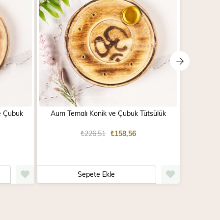
e Çubuk
Aum Temalı Konik ve Çubuk Tütsülük
Cho Ku
₺226,51
₺158,56
Sepete Ekle