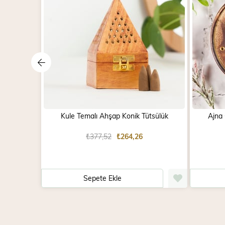
Kule Temalı Ahşap Konik Tütsülük
Ajna
₺377,52
₺264,26
Sepete Ekle