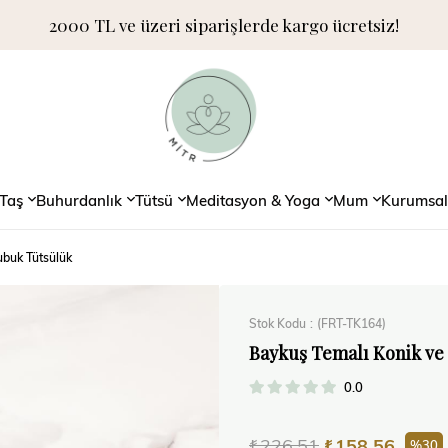
2000 TL ve üzeri siparişlerde kargo ücretsiz!
Taş
Buhurdanlık
Tütsü
Meditasyon & Yoga
Mum
Kurumsal
ubuk Tütsülük
Stok Kodu
(FRT-TK164)
Baykuş Temalı Konik ve
0.0
₺226,51
₺158,56
30