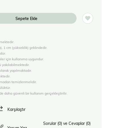
lmektedir.
), 1 cm (yükseklik) şeklindedir.
ndür.
er için kullanıma uygundur.
ü yakılabilmektedir.
kılarak yapılmaktadır.
ektedir.
lmadan temizlenmelidir.
ülüktür.
daha güvenli bir kullanım gerçekleştirilir.
Karşılaştır
Sorular (0) ve Cevaplar (0)
Yorum Yaz