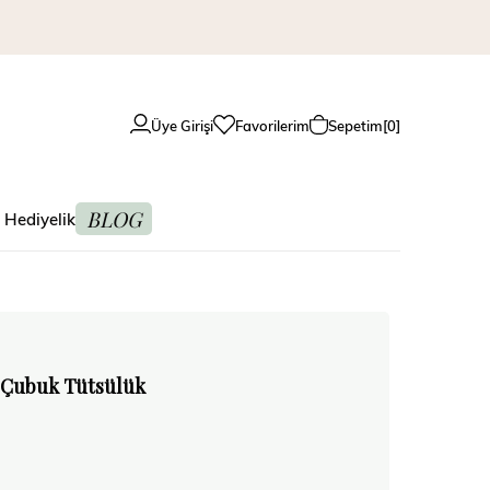
Üye Girişi
Favorilerim
Sepetim
0
BLOG
 Hediyelik
 Çubuk Tütsülük