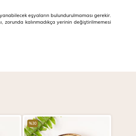
e yanabilecek eşyaların bulundurulmaması gerekir.
ı, zorunda kalınmadıkça yerinin değiştirilmemesi
%30
%30