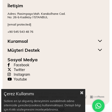
İletişim
Adres: Rasimpaşa Mah. Karakolhane Cad.
No: 26-b Kadıköy / İSTANBUL
[email protected]
+90 545 543 48 76
Kuramsal
Müşteri Destek
Sosyal Medya
Facebook
Twitter
Instagram
Youtube
Çerez Kullanımı
Copyright © 2024 Mitr. Tüm hakları saklıdır.
Sizlere en iyi alışveriş deneyimini sunabilmek adına
sitemizde çerezler(cookies) kullanmaktayız. Detaylı bilgi
için Kvkk sözleşmesini inceleyebilirsiniz.