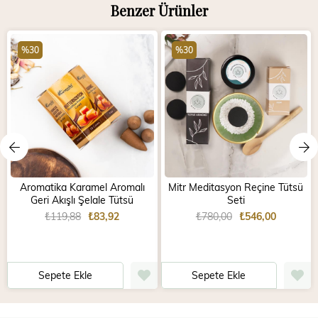
Benzer Ürünler
%30
%30
Aromatika Karamel Aromalı
Mitr Meditasyon Reçine Tütsü
Geri Akışlı Şelale Tütsü
Seti
₺119,88
₺83,92
₺780,00
₺546,00
Sepete Ekle
Sepete Ekle