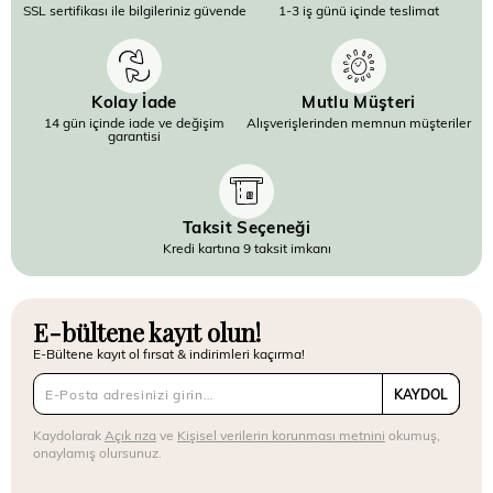
SSL sertifikası ile bilgileriniz güvende
1-3 iş günü içinde teslimat
Kolay İade
Mutlu Müşteri
14 gün içinde iade ve değişim
Alışverişlerinden memnun müşteriler
garantisi
Taksit Seçeneği
Kredi kartına 9 taksit imkanı
E-bültene kayıt olun!
E-Bültene kayıt ol fırsat & indirimleri kaçırma!
KAYDOL
Kaydolarak
Açık rıza
ve
Kişisel verilerin korunması metnini
okumuş,
onaylamış olursunuz.