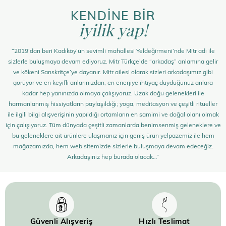
KENDİNE BİR
iyilik yap!
“2019’dan beri Kadıköy’ün sevimli mahallesi Yeldeğirmeni’nde Mitr adı ile
sizlerle buluşmaya devam ediyoruz. Mitr Türkçe’de “arkadaş” anlamına gelir
ve kökeni Sanskritçe’ye dayanır. Mitr ailesi olarak sizleri arkadaşımız gibi
görüyor ve en keyifli anlarınızdan, en enerjiye ihtiyaç duyduğunuz anlara
kadar hep yanınızda olmaya çalışıyoruz. Uzak doğu gelenekleri ile
harmanlanmış hissiyatların paylaşıldığı; yoga, meditasyon ve çeşitli ritüeller
ile ilgili bilgi alışverişinin yapıldığı ortamların en samimi ve doğal olanı olmak
için çalışıyoruz. Tüm dünyada çeşitli zamanlarda benimsenmiş geleneklere ve
bu geleneklere ait ürünlere ulaşmanız için geniş ürün yelpazemiz ile hem
mağazamızda, hem web sitemizde sizlerle buluşmaya devam edeceğiz.
Arkadaşınız hep burada olacak…”
Güvenli Alışveriş
Hızlı Teslimat