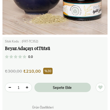
Stok Kodu
(FRT-TC352)
Beyaz Adaçayı otTütsü
0.0
₺300,00
₺210,00
30
Ürün Özellikleri