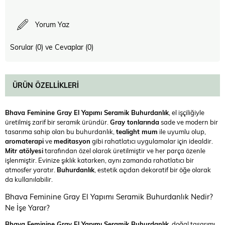
Yorum Yaz
Sorular (0) ve Cevaplar (0)
ÜRÜN ÖZELLIKLERI
Bhava Feminine Gray El Yapımı Seramik Buhurdanlık
, el işçiliğiyle
üretilmiş zarif bir seramik üründür.
Gray tonlarında
sade ve modern bir
tasarıma sahip olan bu buhurdanlık,
tealight mum
ile uyumlu olup,
aromaterapi
ve
meditasyon
gibi rahatlatıcı uygulamalar için idealdir.
Mitr atölyesi
tarafından özel olarak üretilmiştir ve her parça özenle
işlenmiştir. Evinize şıklık katarken, aynı zamanda rahatlatıcı bir
atmosfer yaratır.
Buhurdanlık
, estetik açıdan dekoratif bir öğe olarak
da kullanılabilir.
Bhava Feminine Gray El Yapımı Seramik Buhurdanlık Nedir?
Ne İşe Yarar?
Bhava Feminine Gray El Yapımı Seramik Buhurdanlık
, doğal tasarımı