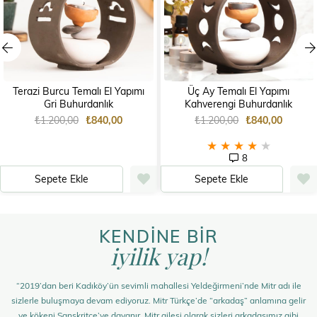
Terazi Burcu Temalı El Yapımı
Üç Ay Temalı El Yapımı
Gri Buhurdanlık
Kahverengi Buhurdanlık
₺1.200,00
₺840,00
₺1.200,00
₺840,00
★
★
★
★
★
8
Sepete Ekle
Sepete Ekle
KENDİNE BİR
iyilik yap!
“2019’dan beri Kadıköy’ün sevimli mahallesi Yeldeğirmeni’nde Mitr adı ile
sizlerle buluşmaya devam ediyoruz. Mitr Türkçe’de “arkadaş” anlamına gelir
ve kökeni Sanskritçe’ye dayanır. Mitr ailesi olarak sizleri arkadaşımız gibi