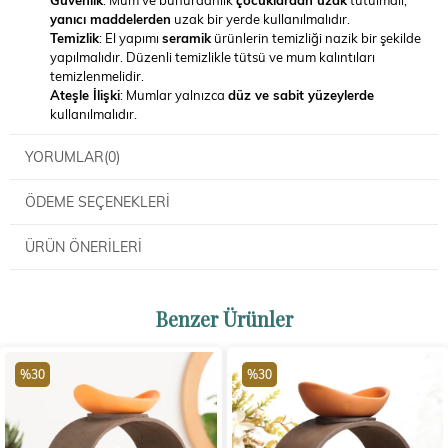
yanıcı maddelerden
uzak bir yerde kullanılmalıdır.
Temizlik
: El yapımı
seramik
ürünlerin temizliği nazik bir şekilde
yapılmalıdır. Düzenli temizlikle tütsü ve mum kalıntıları
temizlenmelidir.
Ateşle İlişki
: Mumlar yalnızca
düz ve sabit yüzeylerde
kullanılmalıdır.
YORUMLAR
(0)
ÖDEME SEÇENEKLERI
ÜRÜN ÖNERILERI
Benzer Ürünler
%30
%30