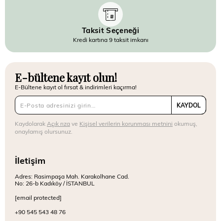
Taksit Seçeneği
Kredi kartına 9 taksit imkanı
E-bültene kayıt olun!
E-Bültene kayıt ol fırsat & indirimleri kaçırma!
KAYDOL
Kaydolarak
Açık rıza
ve
Kişisel verilerin korunması metnini
okumuş,
onaylamış olursunuz.
İletişim
Adres: Rasimpaşa Mah. Karakolhane Cad.
No: 26-b Kadıköy / İSTANBUL
[email protected]
+90 545 543 48 76