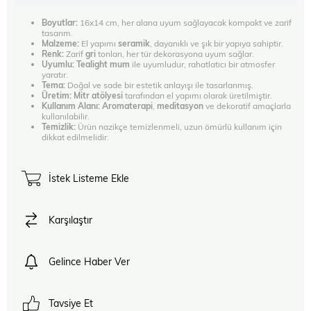
Boyutlar:
16x14 cm, her alana uyum sağlayacak kompakt ve zarif
tasarım.
Malzeme:
El yapımı
seramik
, dayanıklı ve şık bir yapıya sahiptir.
Renk:
Zarif
gri
tonları, her tür dekorasyona uyum sağlar.
Uyumlu:
Tealight mum
ile uyumludur, rahatlatıcı bir atmosfer
yaratır.
Tema:
Doğal ve sade bir estetik anlayışı ile tasarlanmış.
Üretim:
Mitr atölyesi
tarafından el yapımı olarak üretilmiştir.
Kullanım Alanı:
Aromaterapi
,
meditasyon
ve dekoratif amaçlarla
kullanılabilir.
Temizlik:
Ürün nazikçe temizlenmeli, uzun ömürlü kullanım için
dikkat edilmelidir.
İstek Listeme Ekle
Karşılaştır
Gelince Haber Ver
Tavsiye Et