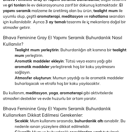
ve
gri tonları
ile ev dekorasyonuna zarif bir dokunuş katmaktadır.
El
yapımı seramik
malzeme ile üretilmiş olan bu ürün,
tealight mum
ile
uyumlu olup, çeşitli
aromaterapi
,
meditasyon
ve
rahatlama
seansları
için kullanılabilir. Ayrıca
3 ay temalı
tasarımı ile iç mekanlara doğal bir
atmosfer getirir.
Bhava Feminine Gray El Yapımı Seramik Buhurdanlık Nasıl
Kullanılır?
Tealight mum yerleştirin
: Buhurdanlığın alt kısmına bir
tealight
mum
yerleştirin.
Aromatik maddeler ekleyin
: Tütsü veya esans yağı gibi
aromatik maddeler
yerleştirerek hoş bir koku yayılmasını
sağlayın.
Atmosfer oluşturun
: Mumun yaydığı ısı ile aromatik maddeler
buharlaşacak ve etrafa hoş bir koku yayılacaktır.
Bu kullanım,
meditasyon
,
yoga
,
aromaterapi
gibi aktivitelerde
atmosferi destekler ve evde huzurlu bir ortam yaratır.
Bhava Feminine Gray El Yapımı Seramik Buhurdanlık
Kullanırken Dikkat Edilmesi Gerekenler:
Sıcaklık
: Mum kullanımı sırasında,
buhurdanlık altı
ısınabilir. Bu
nedenle ısınan yüzeylere dikkat edilmelidir.
Güvenlik
: Mum ve buhurdanlık
çocuklardan uzak
tutulmalı,