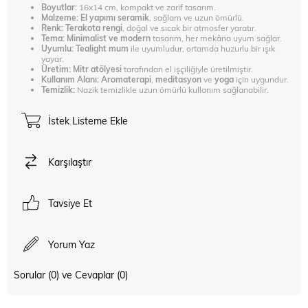
Boyutlar:
16x14 cm, kompakt ve zarif tasarım.
Malzeme:
El yapımı seramik
, sağlam ve uzun ömürlü.
Renk:
Terakota rengi
, doğal ve sıcak bir atmosfer yaratır.
Tema:
Minimalist ve modern
tasarım, her mekâna uyum sağlar.
Uyumlu:
Tealight mum
ile uyumludur, ortamda huzurlu bir ışık
yayar.
Üretim:
Mitr atölyesi
tarafından el işçiliğiyle üretilmiştir.
Kullanım Alanı:
Aromaterapi
,
meditasyon
ve
yoga
için uygundur.
Temizlik:
Nazik temizlikle uzun ömürlü kullanım sağlanabilir.
İstek Listeme Ekle
Karşılaştır
Tavsiye Et
Yorum Yaz
Sorular (0) ve Cevaplar (0)