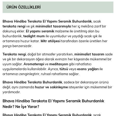
ÜRÜN ÖZELLIKLERI
Bhava Hindiba Terakota El Yapımı Seramik Buhurdanlık
, sıcak
terakota rengi
ve şık
minimalist tasarımıyla
her iç mekâna zarif bir
dokunuş ekler.
El yapımı seramik
malzeme ile üretilmiş olan bu
buhurdanlık,
tealight mum
ile uyumludur ve yaydığı sıcak ışık ile
ortamınıza huzur katar.
Mitr atölyesi
tarafından özenle üretilen her
parça benzersizdir.
Terakota rengi
, doğal bir atmosfer yaratırken,
minimalist tasarım
sade
ve şık bir dekorasyon öğesi olarak evinizin her köşesinde mükemmel bir
uyum sağlar.
Aromaterapi
ve
meditasyon
gibi rahatlatıcı
uygulamalarda kullanılabilir. Ayrıca,
tütsü
veya
esans yağları
ile
ortamınızı zenginleştirir, ruhsal rahatlama sağlar.
Bhava Hindiba Terakota Buhurdanlık
, sadece bir dekorasyon ürünü
değil, aynı zamanda
huzur ve sakinleşme
isteyenler için mükemmel bir
yardımcıdır.
Bhava Hindiba Terakota El Yapımı Seramik Buhurdanlık
Nedir? Ne İşe Yarar?
Bhava Hindiba Terakota El Yapımı Seramik Buhurdanlık
, sıcak