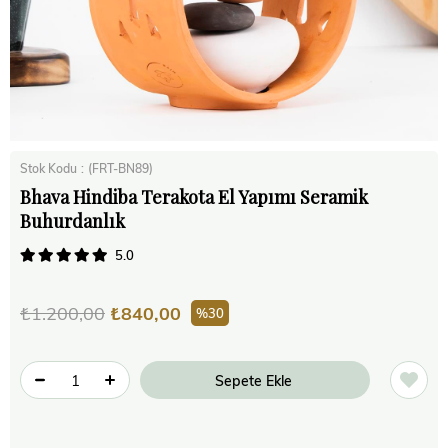
Stok Kodu
(FRT-BN89)
Bhava Hindiba Terakota El Yapımı Seramik
Buhurdanlık
5.0
₺1.200,00
₺840,00
30