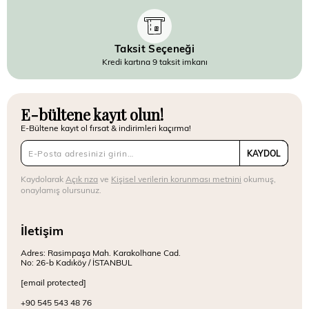
Taksit Seçeneği
Kredi kartına 9 taksit imkanı
E-bültene kayıt olun!
E-Bültene kayıt ol fırsat & indirimleri kaçırma!
KAYDOL
Kaydolarak
Açık rıza
ve
Kişisel verilerin korunması metnini
okumuş,
onaylamış olursunuz.
İletişim
Adres: Rasimpaşa Mah. Karakolhane Cad.
No: 26-b Kadıköy / İSTANBUL
[email protected]
+90 545 543 48 76