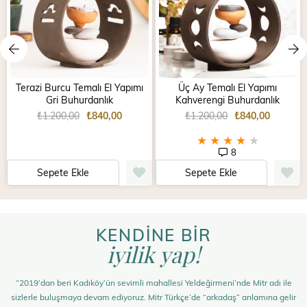
Terazi Burcu Temalı El Yapımı
Üç Ay Temalı El Yapımı
Gri Buhurdanlık
Kahverengi Buhurdanlık
₺1.200,00
₺840,00
₺1.200,00
₺840,00
★
★
★
★
★
8
Sepete Ekle
Sepete Ekle
KENDİNE BİR
iyilik yap!
“2019’dan beri Kadıköy’ün sevimli mahallesi Yeldeğirmeni’nde Mitr adı ile
sizlerle buluşmaya devam ediyoruz. Mitr Türkçe’de “arkadaş” anlamına gelir