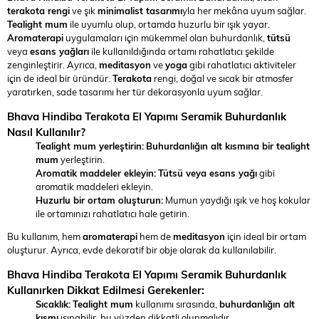
terakota rengi
ve şık
minimalist tasarımı
yla her mekâna uyum sağlar.
Tealight mum
ile uyumlu olup, ortamda huzurlu bir ışık yayar.
Aromaterapi
uygulamaları için mükemmel olan buhurdanlık,
tütsü
veya
esans yağları
ile kullanıldığında ortamı rahatlatıcı şekilde
zenginleştirir. Ayrıca,
meditasyon
ve
yoga
gibi rahatlatıcı aktiviteler
için de ideal bir üründür.
Terakota
rengi, doğal ve sıcak bir atmosfer
yaratırken, sade tasarımı her tür dekorasyonla uyum sağlar.
Bhava Hindiba Terakota El Yapımı Seramik Buhurdanlık
Nasıl Kullanılır?
Tealight mum yerleştirin:
Buhurdanlığın alt kısmına bir tealight
mum
yerleştirin.
Aromatik maddeler ekleyin:
Tütsü veya esans yağı
gibi
aromatik maddeleri ekleyin.
Huzurlu bir ortam oluşturun:
Mumun yaydığı ışık ve hoş kokular
ile ortamınızı rahatlatıcı hale getirin.
Bu kullanım, hem
aromaterapi
hem de
meditasyon
için ideal bir ortam
oluşturur. Ayrıca, evde dekoratif bir obje olarak da kullanılabilir.
Bhava Hindiba Terakota El Yapımı Seramik Buhurdanlık
Kullanırken Dikkat Edilmesi Gerekenler:
Sıcaklık:
Tealight mum
kullanımı sırasında,
buhurdanlığın alt
kısmı
ısınabilir, bu yüzden dikkatli olunmalıdır.