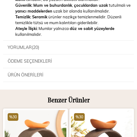
Güvenlik:
Mum ve buhurdanlık
,
çocuklardan uzak
tutulmalı ve
yanıcı maddelerden
uzak bir alanda kullanılmalıdır.
Temizlik:
Seramik
ürünler nazikçe temizlenmelidir. Düzenli
temizlikle tütsü ve mum kalıntıları giderilebilir.
Ateşle İlişki:
Mumlar yalnızca
düz ve sabit yüzeylerde
kullanılmalıdır.
YORUMLAR
(20)
ÖDEME SEÇENEKLERI
ÜRÜN ÖNERILERI
Benzer Ürünler
%30
%30