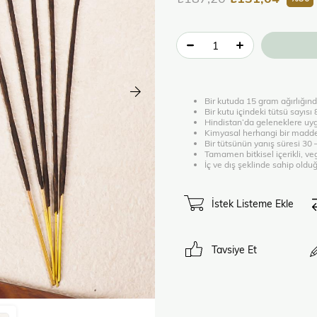
Bir kutuda 15 gram ağırlığınd
Bir kutu içindeki tütsü sayısı
Hindistan’da geleneklere uyg
Kimyasal herhangi bir madde
Bir tütsünün yanış süresi 30
Tamamen bitkisel içerikli, v
İç ve dış şeklinde sahip old
İstek Listeme Ekle
Tavsiye Et