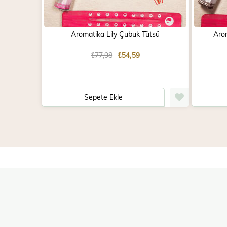
Aromatika Lily Çubuk Tütsü
Aro
₺77,98
₺54,59
Sepete Ekle