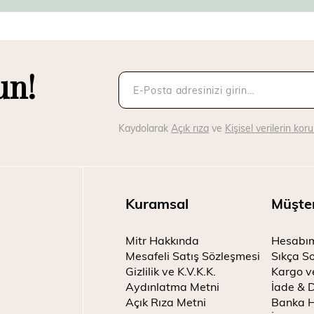
un!
Kaydolarak
Açık rıza
ve
Kişisel verilerin ko
Kuramsal
Müşte
Mitr Hakkında
Hesabı
Mesafeli Satış Sözleşmesi
Sıkça So
Gizlilik ve K.V.K.K.
Kargo v
Aydınlatma Metni
İade & 
Açık Rıza Metni
Banka H