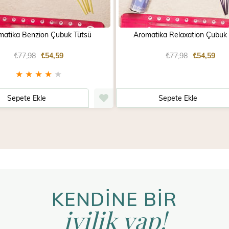
matika Benzion Çubuk Tütsü
Aromatika Relaxation Çubuk
₺77,98
₺54,59
₺77,98
₺54,59
★
★
★
★
★
Sepete Ekle
Sepete Ekle
KENDİNE BİR
iyilik yap!