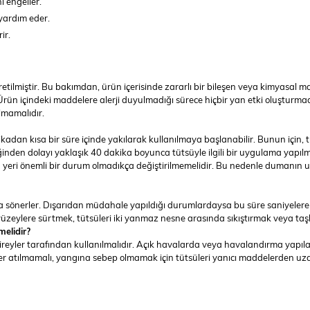
ı engeller.
 yardım eder.
rir.
etilmiştir. Bu bakımdan, ürün içerisinde zararlı bir bileşen veya kimyasal mad
ir. Ürün içindeki maddelere alerji duyulmadığı sürece hiçbir yan etki oluşturmad
ılmamalıdır.
kadan kısa bir süre içinde yakılarak kullanılmaya başlanabilir. Bunun için
ğinden dolayı yaklaşık 40 dakika boyunca tütsüyle ilgili bir uygulama yap
rin yeri önemli bir durum olmadıkça değiştirilmemelidir. Bu nedenle duman
 sönerler. Dışarıdan müdahale yapıldığı durumlardaysa bu süre saniyelere k
lü yüzeylere sürtmek, tütsüleri iki yanmaz nesne arasında sıkıştırmak veya 
melidir?
reyler tarafından kullanılmalıdır. Açık havalarda veya havalandırma yapılab
 atılmamalı, yangına sebep olmamak için tütsüleri yanıcı maddelerden uza