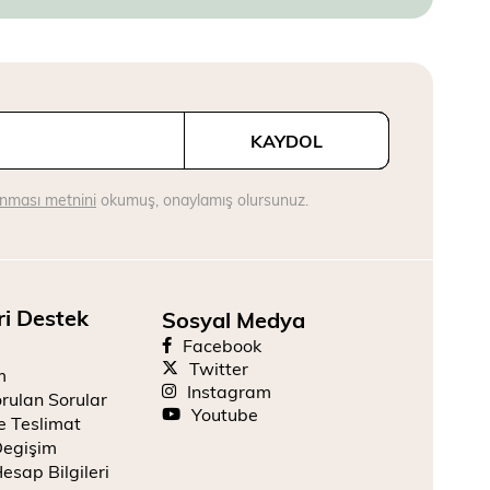
KAYDOL
runması metnini
okumuş, onaylamış olursunuz.
ri Destek
Sosyal Medya
Facebook
Twitter
m
Instagram
rulan Sorular
Youtube
e Teslimat
Degişim
esap Bilgileri