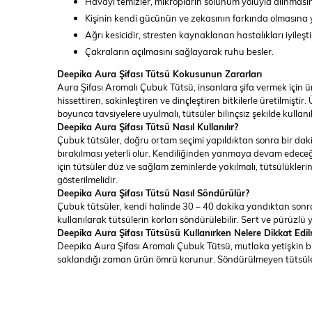
Havayı temizler, mikropların solunum yoluyla alınmasın
Kişinin kendi gücünün ve zekasının farkında olmasına
Ağrı kesicidir, stresten kaynaklanan hastalıkları iyileşti
Çakraların açılmasını sağlayarak ruhu besler.
Deepika Aura Şifası Tütsü Kokusunun Zararları
Aura Şifası Aromalı Çubuk Tütsü, insanlara şifa vermek için ür
hissettiren, sakinleştiren ve dinçleştiren bitkilerle üretilmişt
boyunca tavsiyelere uyulmalı, tütsüler bilinçsiz şekilde kullan
Deepika Aura Şifası Tütsü Nasıl Kullanılır?
Çubuk tütsüler, doğru ortam seçimi yapıldıktan sonra bir daki
bırakılması yeterli olur. Kendiliğinden yanmaya devam edece
için tütsüler düz ve sağlam zeminlerde yakılmalı, tütsülükle
gösterilmelidir.
Deepika Aura Şifası Tütsü Nasıl Söndürülür?
Çubuk tütsüler, kendi halinde 30 – 40 dakika yandıktan sonra
kullanılarak tütsülerin korları söndürülebilir. Sert ve pürüz
Deepika Aura Şifası Tütsüsü Kullanırken Nelere Dikkat Edil
Deepika Aura Şifası Aromalı Çubuk Tütsü, mutlaka yetişkin bi
saklandığı zaman ürün ömrü korunur. Söndürülmeyen tütsüler