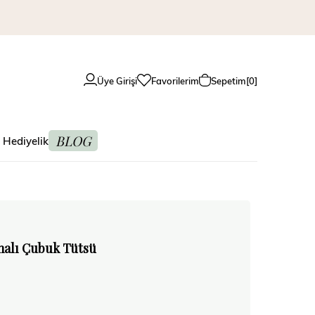
Üye Girişi
Favorilerim
Sepetim
0
BLOG
 Hediyelik
malı Çubuk Tütsü