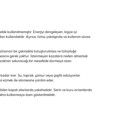
de kullanılmamıştır. Enerjiyi dengeleyen, kişiye iyi
an kullanılabilir. Ayrıca, tütsü yakılışında ve kullanım süresi
, tütsünün bir çakmakla tutuşturulması ve tütsülüğe
ılmasına gerek yoktur. İstenmeyen kazalara neden olmamak
ın uzaktan solunacağı bir mesafede durmaya özen
adar iner. Su, toprak, çamur veya çeşitli solüsyonlar
taşla ezmek de sönmesine yardım eder.
ilen kapalı alanlarda yakılmalıdır. Serin ve kuru ortamlarda
kta kullanmaya özen gösterilmelidir.