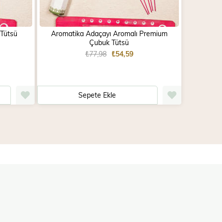
 Tütsü
Aromatika Adaçayı Aromalı Premium
Aro
Çubuk Tütsü
₺77,98
₺54,59
Sepete Ekle