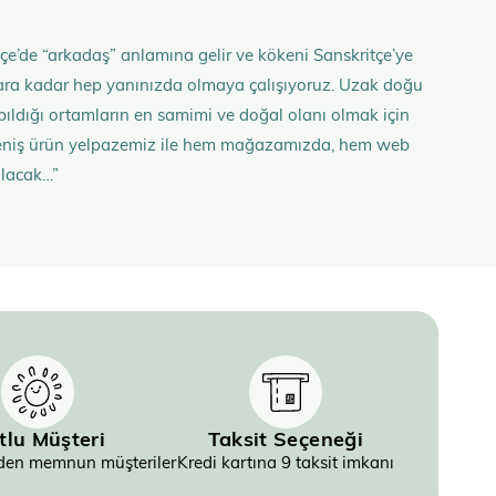
çe’de “arkadaş” anlamına gelir ve kökeni Sanskritçe’ye
anlara kadar hep yanınızda olmaya çalışıyoruz. Uzak doğu
 yapıldığı ortamların en samimi ve doğal olanı olmak için
n geniş ürün yelpazemiz ile hem mağazamızda, hem web
olacak…”
tlu Müşteri
Taksit Seçeneği
inden memnun müşteriler
Kredi kartına 9 taksit imkanı