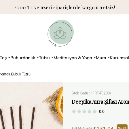
2000 TL ve üzeri siparişlerde kargo ücretsiz!
Taş
Buhurdanlık
Tütsü
Meditasyon & Yoga
Mum
Kurumsal
romalı Çubuk Tütsü
Stok Kodu
(FRT-TC298)
Deepika Aura Şifası Aro
0.0
₺187,20
₺131,04
30