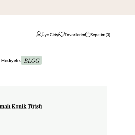
Üye Girişi
Favorilerim
Sepetim
0
BLOG
 Hediyelik
omalı Konik Tütsü