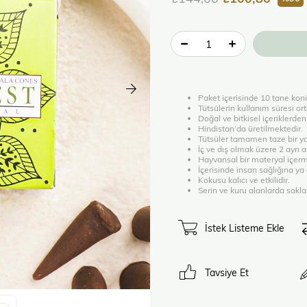
Paket içerisinde 10 tane koni
Tütsülerin kullanım süresi or
Doğal ve bitkisel içeriklerde
Hindistan’da üretilmektedir.
Tütsüler tamamen taze bir y
İç ve dış olmak üzere 2 ayrı
Hayvansal bir materyal içerm
İçerisinde insan sağlığına y
Kokusu kalıcı ve etkilidir.
Serin ve kuru alanlarda sakl
İstek Listeme Ekle
Tavsiye Et