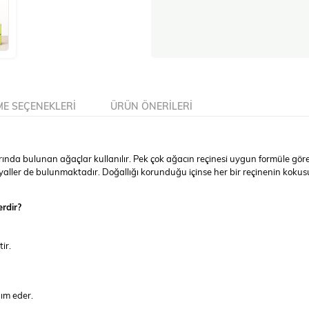
E SEÇENEKLERI
ÜRÜN ÖNERILERI
a bulunan ağaçlar kullanılır. Pek çok ağacın reçinesi uygun formüle göre k
ller de bulunmaktadır. Doğallığı korunduğu içinse her bir reçinenin kokusu
rdir?
ir.
dım eder.