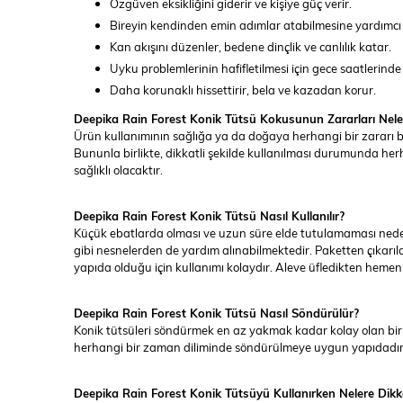
Özgüven eksikliğini giderir ve kişiye güç verir.
Bireyin kendinden emin adımlar atabilmesine yardımcı 
Kan akışını düzenler, bedene dinçlik ve canlılık katar.
Uyku problemlerinin hafifletilmesi için gece saatlerinde 
Daha korunaklı hissettirir, bela ve kazadan korur.
Deepika Rain Forest Konik Tütsü Kokusunun Zararları Nele
Ürün kullanımının sağlığa ya da doğaya herhangi bir zararı bu
Bununla birlikte, dikkatli şekilde kullanılması durumunda he
sağlıklı olacaktır.
Deepika Rain Forest Konik Tütsü Nasıl Kullanılır?
Küçük ebatlarda olması ve uzun süre elde tutulamaması nedeni
gibi nesnelerden de yardım alınabilmektedir. Paketten çıkarıla
yapıda olduğu için kullanımı kolaydır. Aleve üfledikten hem
Deepika Rain Forest Konik Tütsü Nasıl Söndürülür?
Konik tütsüleri söndürmek en az yakmak kadar kolay olan bir iş
herhangi bir zaman diliminde söndürülmeye uygun yapıdadır. A
Deepika Rain Forest Konik Tütsüyü Kullanırken Nelere Dikka