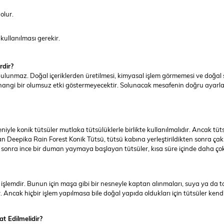
olur.
kullanılması gerekir.
rdir?
lunmaz. Doğal içeriklerden üretilmesi, kimyasal işlem görmemesi ve doğal şek
rhangi bir olumsuz etki göstermeyecektir. Solunacak mesafenin doğru ayarla
yle konik tütsüler mutlaka tütsülüklerle birlikte kullanılmalıdır. Ancak t
n Deepika Rain Forest Konik Tütsü, tütsü kabına yerleştirildikten sonra çakm
en sonra ince bir duman yaymaya başlayan tütsüler, kısa süre içinde daha 
lemdir. Bunun için maşa gibi bir nesneyle kaptan alınmaları, suya ya da topr
ncak hiçbir işlem yapılmasa bile doğal yapıda oldukları için tütsüler kendi
t Edilmelidir?