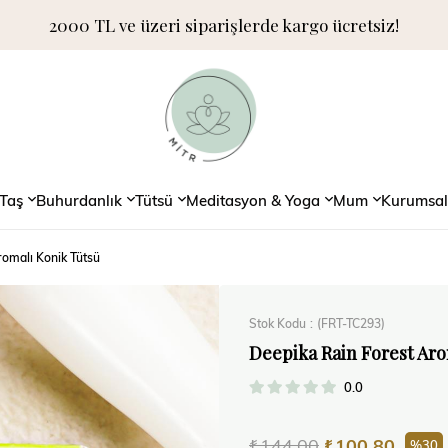
2000 TL ve üzeri siparişlerde kargo ücretsiz!
Taş
Buhurdanlık
Tütsü
Meditasyon & Yoga
Mum
Kurumsal
romalı Konik Tütsü
Stok Kodu
(FRT-TC293)
Deepika Rain Forest Ar
0.0
₺144,00
₺100,80
30