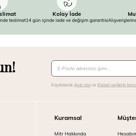
eslimat
Kolay İade
Mu
inde teslimat
14 gün içinde iade ve değişim garantisi
Alışverişler
un!
Kaydolarak
Açık rıza
ve
Kişisel verilerin ko
Kuramsal
Müşte
Mitr Hakkında
Hesabı