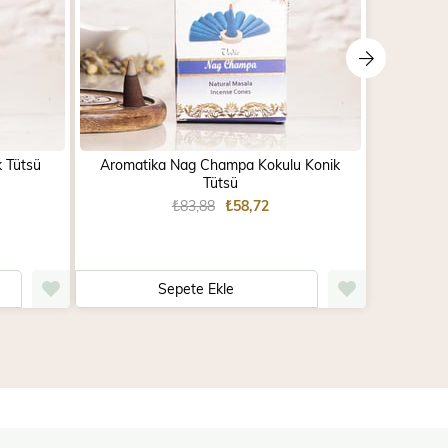
k Tütsü
Aromatika Nag Champa Kokulu Konik
Aromatik
Tütsü
₺83,88
₺58,72
Sepete Ekle