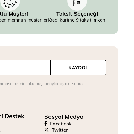
tlu Müşteri
Taksit Seçeneği
inden memnun müşteriler
Kredi kartına 9 taksit imkanı
KAYDOL
runması metnini
okumuş, onaylamış olursunuz.
ri Destek
Sosyal Medya
Facebook
Twitter
m