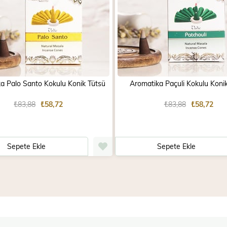
a Palo Santo Kokulu Konik Tütsü
Aromatika Paçuli Kokulu Koni
₺83,88
₺58,72
₺83,88
₺58,72
Sepete Ekle
Sepete Ekle