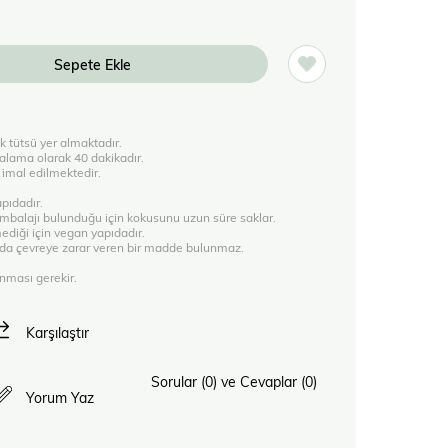
k tütsü yer almaktadır.
talama olarak 40 dakikadır.
n imal edilmektedir.
apıdadır.
 ambalajı bulunduğu için kokusunu uzun süre saklar.
ediği için vegan yapıdadır.
a da çevreye zarar veren bir madde bulunmaz.
anması gerekir.
Karşılaştır
Sorular (0) ve Cevaplar (0)
Yorum Yaz