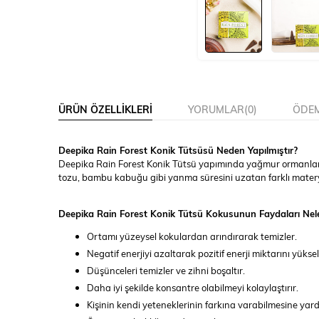
ÜRÜN ÖZELLIKLERI
YORUMLAR
(0)
ÖDEM
Deepika Rain Forest Konik Tütsüsü Neden Yapılmıştır?
Deepika Rain Forest Konik Tütsü yapımında yağmur ormanlarınd
tozu, bambu kabuğu gibi yanma süresini uzatan farklı materya
Deepika Rain Forest Konik Tütsü Kokusunun Faydaları Nele
Ortamı yüzeysel kokulardan arındırarak temizler.
Negatif enerjiyi azaltarak pozitif enerji miktarını yükselt
Düşünceleri temizler ve zihni boşaltır.
Daha iyi şekilde konsantre olabilmeyi kolaylaştırır.
Kişinin kendi yeteneklerinin farkına varabilmesine yar