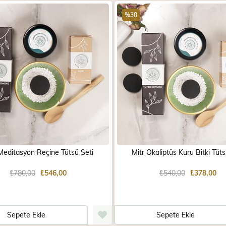
%30
Meditasyon Reçine Tütsü Seti
Mitr Okaliptüs Kuru Bitki Tüts
₺780,00
₺546,00
₺540,00
₺378,00
Sepete Ekle
Sepete Ekle