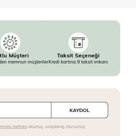
tlu Müşteri
Taksit Seçeneği
inden memnun müşteriler
Kredi kartına 9 taksit imkanı
KAYDOL
runması metnini
okumuş, onaylamış olursunuz.