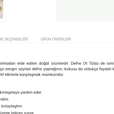
E SEÇENEKLERI
ÜRÜN ÖNERILERI
 yapılmadan elde edilen doğal ürünlerdir. Defne Ot Tütsü de ism
ça zengin sayılan defne yaprağının, kokusu da oldukça faydalı ka
itif etkilerle karşılaşmak mümkündür.
kinleşmeye yardım eder.
dirir.
kolaylaştırır.
üşünme imkanı sunar.