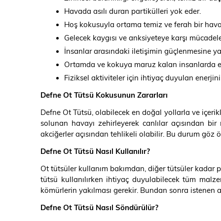
Havada asılı duran partikülleri yok eder.
Hoş kokusuyla ortama temiz ve ferah bir hava
Gelecek kaygısı ve anksiyeteye karşı mücadel
İnsanlar arasındaki iletişimin güçlenmesine ya
Ortamda ve kokuya maruz kalan insanlarda en
Fiziksel aktiviteler için ihtiyaç duyulan enerji
Defne Ot Tütsü Kokusunun Zararları
Defne Ot Tütsü, olabilecek en doğal yollarla ve içerikl
solunan havayı zehirleyerek canlılar açısından b
akciğerler açısından tehlikeli olabilir. Bu durum g
Defne Ot Tütsü Nasıl Kullanılır?
Ot tütsüler kullanım bakımdan, diğer tütsüler kadar 
tütsü kullanılırken ihtiyaç duyulabilecek tüm malz
kömürlerin yakılması gerekir. Bundan sonra istenen a
Defne Ot Tütsü Nasıl Söndürülür?