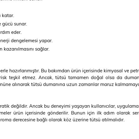
 katar.
e gücü sunar.
rdım eder.
erji dengelemesi yapar.
nin kazanılmasını sağlar.
erle hazırlanmıştır. Bu bakımdan ürün içerisinde kimyasal ve petrol
ir risk teşkil etmez. Ancak, tütsü tamamen doğal olsa da dum
öz önüne alınarak tütsü dumanına uzun zamanlar maruz kalmamaya 
pratik değildir. Ancak bu deneyimi yaşayan kullanıcılar, uygula
emeler ürün içerisinde gönderilir. Bunun için ilk adım olarak s
roma derecesine bağlı olarak köz üzerine tütsü atılmalıdır.