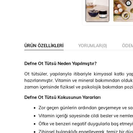
ÜRÜN ÖZELLIKLERI
YORUMLAR
(0)
ÖDEM
Defne Ot Tütsü Neden Yapılmıştır?
Ot tütsüler, yapılarıyla itibariyle kimyasal katkı
hazırlanmıştır. Vitamin ve mineral bakımından olduk
zaman içerisinde fiziksel ve psikolojik bakımdan poz
Defne Ot Tütsü Kokusunun Yararları
Zor geçen günlerin ardından gevşemeye ve sa
Vitamin içeriği sayesinde cildi besler ve nemlen
Öfke ve benzeri negatif duygularla baş etmeyi 
Zihinsel bulanıklığı engelleyerek, temiz bir d