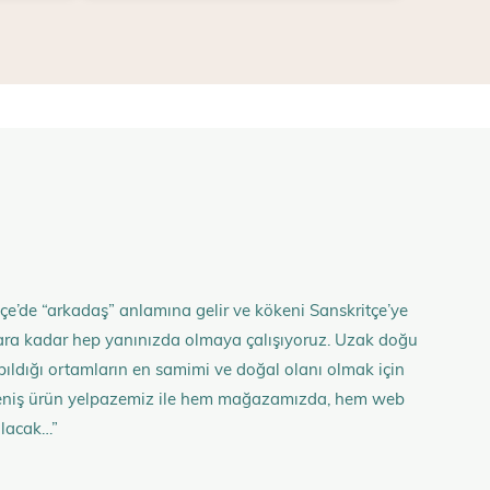
çe’de “arkadaş” anlamına gelir ve kökeni Sanskritçe’ye
anlara kadar hep yanınızda olmaya çalışıyoruz. Uzak doğu
 yapıldığı ortamların en samimi ve doğal olanı olmak için
n geniş ürün yelpazemiz ile hem mağazamızda, hem web
olacak…”