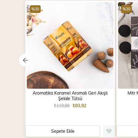
%30
%30
Aromatika Karamel Aromalı Geri Akışlı
Mitr 
Şelale Tütsü
₺119,88
₺83,92
Sepete Ekle