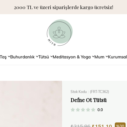
2000 TL ve üzeri siparişlerde kargo ücretsiz!
Taş
Buhurdanlık
Tütsü
Meditasyon & Yoga
Mum
Kurumsal
Stok Kodu
(FRT-TC362)
Defne Ot Tütsü
0.0
₺215,86
₺151,10
30