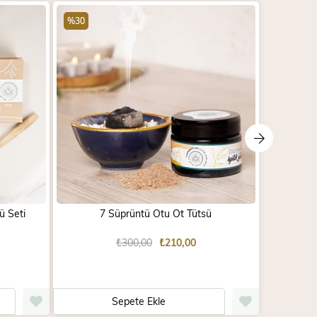
%30
%30
ü Seti
7 Süprüntü Otu Ot Tütsü
₺300,00
₺210,00
Sepete Ekle