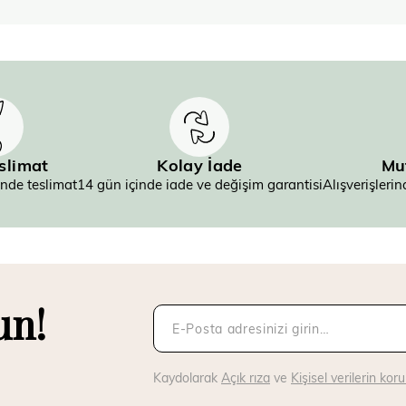
eslimat
Kolay İade
Mu
inde teslimat
14 gün içinde iade ve değişim garantisi
Alışverişler
un!
Kaydolarak
Açık rıza
ve
Kişisel verilerin ko