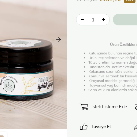
Ürün Özellikleri
Kutu içinde bulunan reçine tü
Ürün, reçinelerden ve doğal iç
Tütsü üretimi tamamen doğal 
Hindistan’da üretilmektedir.
Kokusunu uzun süre saklar, ta
Kömür ve seramik bir kaseyle b
Kimyasal madde içermediği iç
Hayvansal yağ barındırmadığın
Serin ve kuru alanlarda sakla
İstek Listeme Ekle
Tavsiye Et