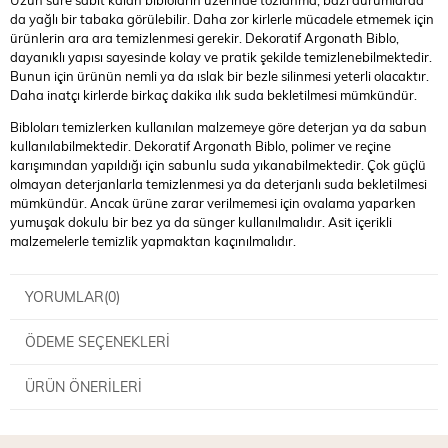
Uzun süre sabit kalan bibloların üzerinde tozlanma, bazı durumlarda
da yağlı bir tabaka görülebilir. Daha zor kirlerle mücadele etmemek için
ürünlerin ara ara temizlenmesi gerekir. Dekoratif Argonath Biblo,
dayanıklı yapısı sayesinde kolay ve pratik şekilde temizlenebilmektedir.
Bunun için ürünün nemli ya da ıslak bir bezle silinmesi yeterli olacaktır.
Daha inatçı kirlerde birkaç dakika ılık suda bekletilmesi mümkündür.
Bibloları temizlerken kullanılan malzemeye göre deterjan ya da sabun
kullanılabilmektedir. Dekoratif Argonath Biblo, polimer ve reçine
karışımından yapıldığı için sabunlu suda yıkanabilmektedir. Çok güçlü
olmayan deterjanlarla temizlenmesi ya da deterjanlı suda bekletilmesi
mümkündür. Ancak ürüne zarar verilmemesi için ovalama yaparken
yumuşak dokulu bir bez ya da sünger kullanılmalıdır. Asit içerikli
malzemelerle temizlik yapmaktan kaçınılmalıdır.
YORUMLAR
(0)
ÖDEME SEÇENEKLERI
ÜRÜN ÖNERILERI