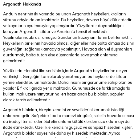
Argonath Hakkında
Anduin nehrinin iki yanında bulunan Argonath heykelleri, kralların
sütunu adıyla da anılmaktadır. Bu heykeller, devasa büyüklüklerdedir
ve kayaların oyulmasıyla yapılmışlardır. Yüzyıllardır dayanıklılığını
koruyan Argonath, İsildur ve Anarion’u temsil etmektedir.
Yapılmalarındaki asıl amaçsa Gondor’un kuzey sınırlarını belirlemektir.
Heykellerin bir elinin havada olması, diğer ellerinde balta olması da sınır
güvenliğini sağlamak amacıyla yapılmıştır. Havada olan el düşmanları
durdurmak, balta tutan else düşmanlarla savaşmak anlamına
gelmektedir.
Yüzüklerin Efendisi film serisinin içinde Argonath heykellerine de yer
verilmiştir. Gerçeğini tam olarak yansıtmayan bu heykellerde İsildur
yerine Elendil bulunmaktadır. Daha insani bir görünüme sahip olan bu
yapılar Elf krallığında yer almaktadır. Günümüzde de farklı amaçlarla
kullanılmak üzere minyatür halleri hazırlanan bu biblolar, popüler
olarak tercih edilmektedir.
Argonath bibloları, bireyin kendini ve sevdiklerini korumak istediği
anlamına gelir. Sağ eldeki balta manevi bir gücü, sol elin havada olması
da iradeyi temsil eder. Sol elin anlamı kötülüklerden uzak durmayı da
ifade etmektedir. Özellikle kendisini güçsüz ve sahipsiz hisseden kişiler,
Argonath biblolar sayesinde daha iyi hissedebilmektedir. Ayrıca