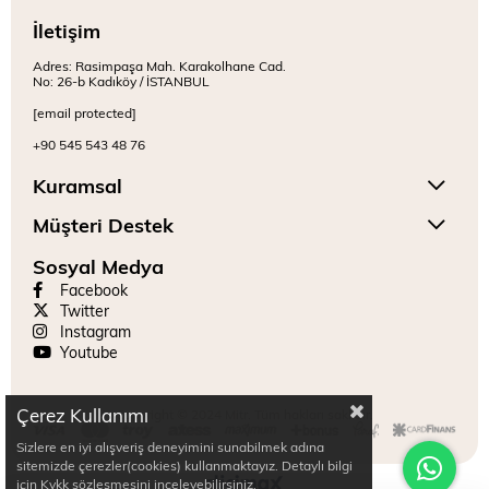
İletişim
Adres: Rasimpaşa Mah. Karakolhane Cad.
No: 26-b Kadıköy / İSTANBUL
[email protected]
+90 545 543 48 76
Kuramsal
Müşteri Destek
Sosyal Medya
Facebook
Twitter
Instagram
Youtube
Çerez Kullanımı
Copyright © 2024 Mitr. Tüm hakları saklıdır.
Sizlere en iyi alışveriş deneyimini sunabilmek adına
sitemizde çerezler(cookies) kullanmaktayız. Detaylı bilgi
için Kvkk sözleşmesini inceleyebilirsiniz.