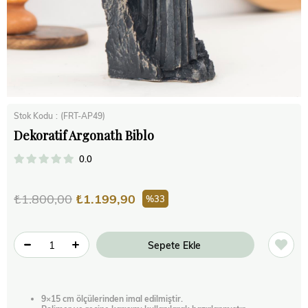
Stok Kodu
(FRT-AP49)
Dekoratif Argonath Biblo
0.0
₺1.800,00
₺1.199,90
33
9×15 cm ölçülerinden imal edilmiştir.