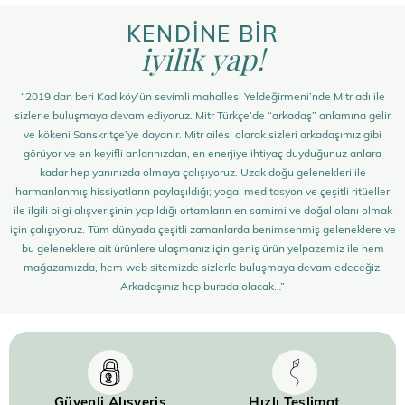
KENDİNE BİR
iyilik yap!
“2019’dan beri Kadıköy’ün sevimli mahallesi Yeldeğirmeni’nde Mitr adı ile
sizlerle buluşmaya devam ediyoruz. Mitr Türkçe’de “arkadaş” anlamına gelir
ve kökeni Sanskritçe’ye dayanır. Mitr ailesi olarak sizleri arkadaşımız gibi
görüyor ve en keyifli anlarınızdan, en enerjiye ihtiyaç duyduğunuz anlara
kadar hep yanınızda olmaya çalışıyoruz. Uzak doğu gelenekleri ile
harmanlanmış hissiyatların paylaşıldığı; yoga, meditasyon ve çeşitli ritüeller
ile ilgili bilgi alışverişinin yapıldığı ortamların en samimi ve doğal olanı olmak
için çalışıyoruz. Tüm dünyada çeşitli zamanlarda benimsenmiş geleneklere ve
bu geleneklere ait ürünlere ulaşmanız için geniş ürün yelpazemiz ile hem
mağazamızda, hem web sitemizde sizlerle buluşmaya devam edeceğiz.
Arkadaşınız hep burada olacak…”
Güvenli Alışveriş
Hızlı Teslimat