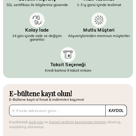
SSL sertifikası ile bilgileriniz güvende
1-3 iş günü içinde teslimat
Kolay İade
Mutlu Müşteri
14 gün içinde iade ve değişim
Alışverişlerinden memnun müşteriler
garantisi
Taksit Seçeneği
Kredi kartına 9 taksit imkanı
E-bültene kayıt olun!
E-Bültene kayıt ol fırsat & indirimleri kaçırma!
KAYDOL
Kaydolarak
Açık rıza
ve
Kişisel verilerin korunması metnini
okumuş,
onaylamış olursunuz.