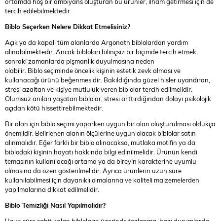
ortamda hoş bir ambiyans oluşturan bu ürünler, ilham getirmesi için de
tercih edilebilmektedir.
Biblo Seçerken Nelere Dikkat Etmelisiniz?
Açık ya da kapalı tüm alanlarda Argonath biblolardan yardım
alınabilmektedir. Ancak bibloları bilinçsiz bir biçimde tercih etmek,
sonraki zamanlarda pişmanlık duyulmasına neden
olabilir. Biblo seçiminde öncelik kişinin estetik zevk alması ve
kullanacağı ürünü beğenmesidir. Bakıldığında güzel hisler uyandıran,
stresi azaltan ve kişiye mutluluk veren biblolar tercih edilmelidir.
Olumsuz anıları yaşatan biblolar, stresi arttırdığından dolayı psikolojik
açıdan kötü hissettirebilmektedir.
Bir alan için biblo seçimi yaparken uygun bir alan oluşturulması oldukça
önemlidir. Belirlenen alanın ölçülerine uygun olacak biblolar satın
alınmalıdır. Eğer farklı bir biblo alınacaksa, mutlaka motifin ya da
biblodaki kişinin hayatı hakkında bilgi edinilmelidir. Ürünün kendi
temasının kullanılacağı ortama ya da bireyin karakterine uyumlu
olmasına da özen gösterilmelidir. Ayrıca ürünlerin uzun süre
kullanılabilmesi için dayanıklı olmalarına ve kaliteli malzemelerden
yapılmalarına dikkat edilmelidir.
Biblo Temizliği Nasıl Yapılmalıdır?