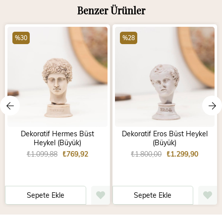
Benzer Ürünler
%30
%28
Dekoratif Hermes Büst
Dekoratif Eros Büst Heykel
Heykel (Büyük)
(Büyük)
₺1.099,88
₺769,92
₺1.800,00
₺1.299,90
Sepete Ekle
Sepete Ekle